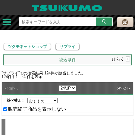
ツクモネットショップ
サプライ
ツクモネットショップ
サプライ
ひらく
+
絞込条件
“
サプライ
”での検索結果
124
件が該当しました。
124
件中
1 - 24
件を表示
<<
>>
前へ
次へ
並べ替え：
販売終了商品を表示しない