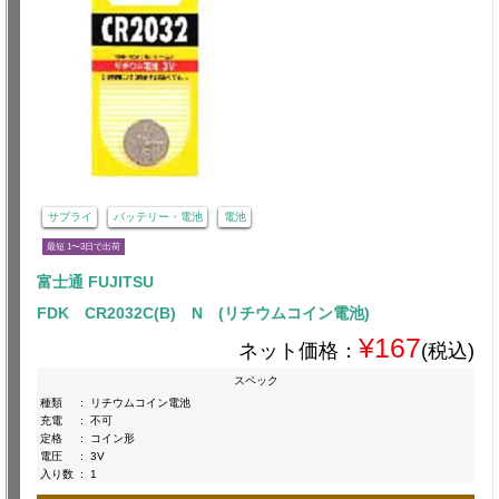
サプライ
バッテリー・電池
電池
最短 1〜3日で出荷
富士通 FUJITSU
FDK CR2032C(B) N (リチウムコイン電池)
¥167
ネット価格：
(税込)
スペック
種類
:
リチウムコイン電池
充電
:
不可
定格
:
コイン形
電圧
:
3V
入り数
:
1