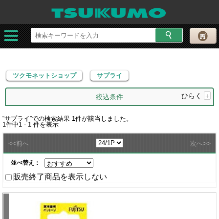
ツクモネットショップ
サプライ
ツクモネットショップ
サプライ
ひらく
+
絞込条件
“
サプライ
”での検索結果
1
件が該当しました。
1
件中
1 - 1
件を表示
<<
>>
前へ
次へ
並べ替え：
販売終了商品を表示しない