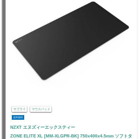
サプライ
マウスパッド
送料無料
NZXT エヌズィーエックスティー
ZONE ELITE XL [MM-XLGPR-BK] 750x400x4.5mm ソフトタ