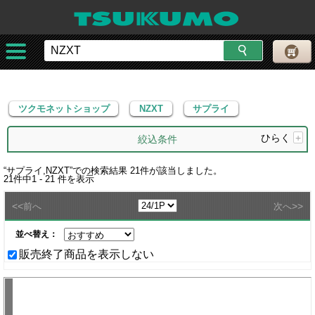
ツクモネットショップ
NZXT
サプライ
ツクモネットショップ
NZXT
サプライ
ひらく
+
絞込条件
“
サプライ,NZXT
”での検索結果
21
件が該当しました。
21
件中
1 - 21
件を表示
<<
>>
前へ
次へ
並べ替え：
販売終了商品を表示しない