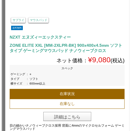
サプライ
マウスパッド
送料無料
NZXT エヌズィーエックスティー
ZONE ELITE XXL [MM-2XLPR-BK] 900x400x4.5mm ソフト
タイプ ゲーミングマウスパッド ナノウィーブクロス
¥9,080
ネット価格：
(税込)
スペック
ゲーミング
:
○
タイプ
:
ソフト
横サイズ
:
600mm以上
在庫状況
在庫なし
詳細はこちら
目の細かいナノウィーブクロス採用 背面に4mmのマイクロセルフォーム ゲーミ
ングマウスパッド