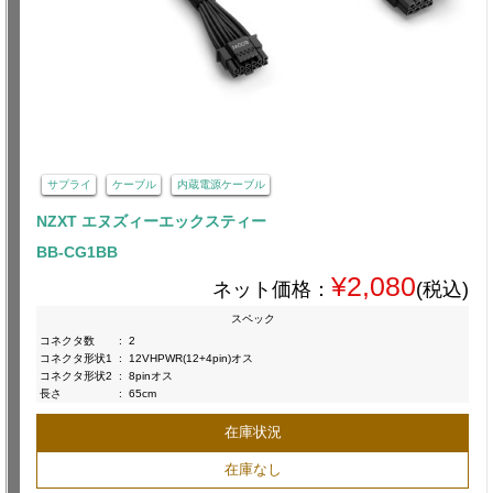
サプライ
ケーブル
内蔵電源ケーブル
NZXT エヌズィーエックスティー
BB-CG1BB
¥2,080
ネット価格：
(税込)
スペック
コネクタ数
:
2
コネクタ形状1
:
12VHPWR(12+4pin)オス
コネクタ形状2
:
8pinオス
長さ
:
65cm
在庫状況
在庫なし