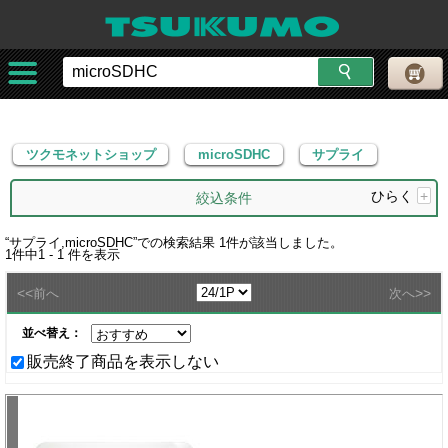
ツクモネットショップ
microSDHC
サプライ
ツクモネットショップ
microSDHC
サプライ
ひらく
+
絞込条件
“
サプライ,microSDHC
”での検索結果
1
件が該当しました。
1
件中
1 - 1
件を表示
<<
>>
前へ
次へ
並べ替え：
販売終了商品を表示しない