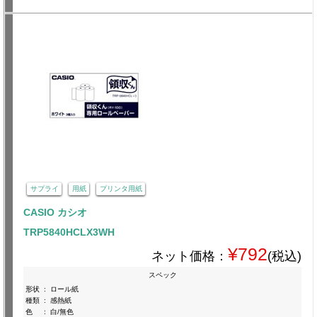
サプライ
用紙
プリンタ用紙
CASIO カシオ
TRP5840HCLX3WH
¥792
ネット価格：
(税込)
スペック
形状
:
ロール紙
種類
:
感熱紙
色
:
白/無色