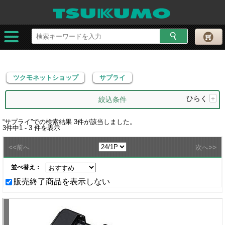
ツクモネットショップ
サプライ
ツクモネットショップ
サプライ
ひらく
+
絞込条件
“
サプライ
”での検索結果
3
件が該当しました。
3
件中
1 - 3
件を表示
<<
>>
前へ
次へ
並べ替え：
販売終了商品を表示しない