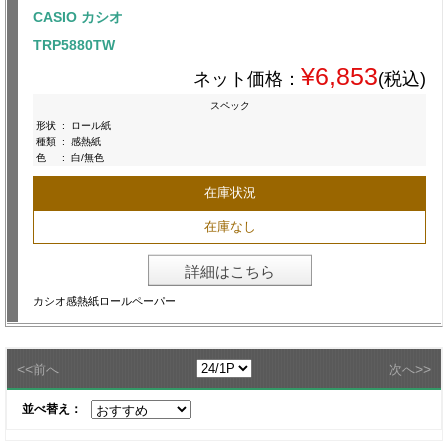
CASIO カシオ
TRP5880TW
¥6,853
ネット価格：
(税込)
スペック
形状
:
ロール紙
種類
:
感熱紙
色
:
白/無色
在庫状況
在庫なし
詳細はこちら
カシオ感熱紙ロールペーパー
<<
>>
前へ
次へ
並べ替え：