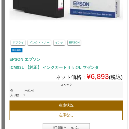
サプライ
インク・トナー
インク
EPSON
送料無料
EPSON エプソン
ICM93L 【純正】 インクカートリッジL マゼンタ
¥6,893
ネット価格：
(税込)
スペック
色
:
マゼンタ
入り数
:
1
在庫状況
在庫なし
詳細はこちら