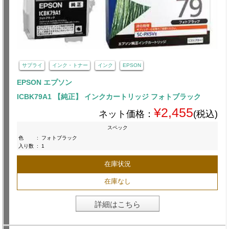
サプライ
インク・トナー
インク
EPSON
EPSON エプソン
ICBK79A1 【純正】 インクカートリッジ フォトブラック
¥2,455
ネット価格：
(税込)
スペック
色
:
フォトブラック
入り数
:
1
在庫状況
在庫なし
詳細はこちら