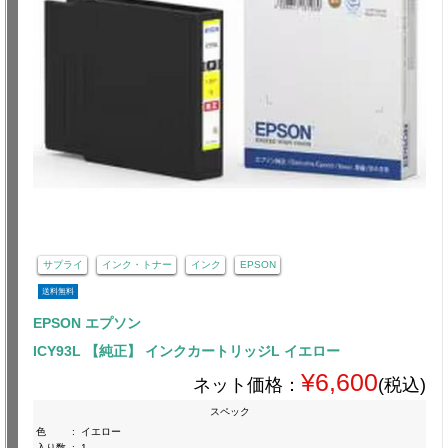
サプライ
インク・トナー
インク
EPSON
送料無料
EPSON エプソン
ICY93L 【純正】 インクカートリッジL イエロー
¥6,600
ネット価格：
(税込)
スペック
色
:
イエロー
入り数
:
1