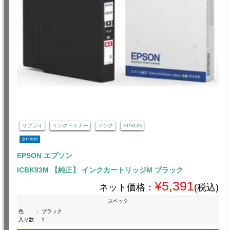
サプライ
インク・トナー
インク
EPSON
送料無料
EPSON エプソン
ICBK93M 【純正】 インクカートリッジM ブラック
¥5,391
ネット価格：
(税込)
スペック
色
:
ブラック
入り数
:
1