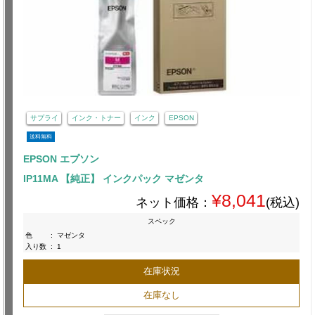
サプライ
インク・トナー
インク
EPSON
送料無料
EPSON エプソン
IP11MA 【純正】 インクパック マゼンタ
¥8,041
ネット価格：
(税込)
スペック
色
:
マゼンタ
入り数
:
1
在庫状況
在庫なし