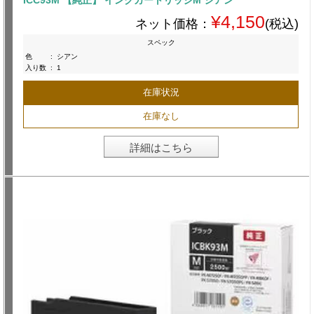
ICC93M 【純正】 インクカートリッジM シアン
¥4,150
ネット価格：
(税込)
スペック
色
:
シアン
入り数
:
1
在庫状況
在庫なし
詳細はこちら