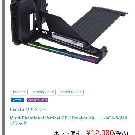
PCパーツ
その他PCパーツ
その他PCパーツ
送料無料
24時間以内に出荷
Lian Li リアンリー
Multi-Directional Vertical GPU Bracket Kit LL-VG4-5-V4X
ブラック
¥12,980
ネット価格：
(税込)