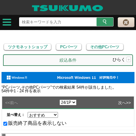
ツクモネットショップ
PCパーツ
その他PCパーツ
ツクモネットショップ
PCパーツ
その他PCパーツ
ひらく
+
絞込条件
“
PCパーツ,その他PCパーツ
”での検索結果
54
件が該当しました。
54
件中
1 - 24
件を表示
<<
>>
前へ
次へ
並べ替え：
販売終了商品を表示しない