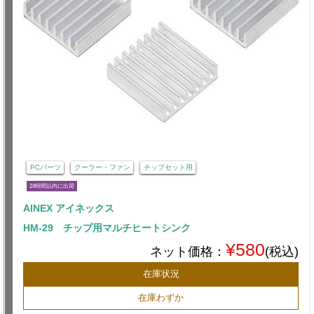
PCパーツ
クーラー・ファン
チップセット用
24時間以内に出荷
AINEX アイネックス
HM-29 チップ用マルチヒートシンク
¥580
ネット価格：
(税込)
在庫状況
在庫わずか