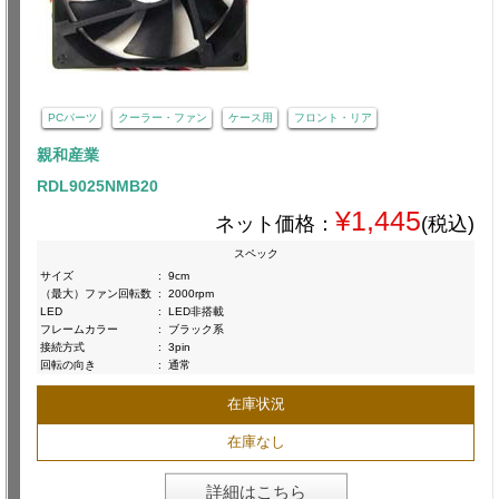
PCパーツ
クーラー・ファン
ケース用
フロント・リア
親和産業
RDL9025NMB20
¥1,445
ネット価格：
(税込)
スペック
サイズ
:
9cm
（最大）ファン回転数
:
2000rpm
LED
:
LED非搭載
フレームカラー
:
ブラック系
接続方式
:
3pin
回転の向き
:
通常
在庫状況
在庫なし
詳細はこちら