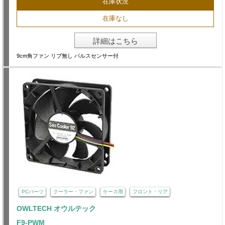
在庫状況
在庫なし
詳細はこちら
9cm角ファン リブ無し パルスセンサー付
PCパーツ
クーラー・ファン
ケース用
フロント・リア
OWLTECH オウルテック
F9-PWM