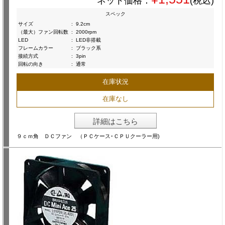
ネット価格：
(税込)
スペック
サイズ
:
9.2cm
（最大）ファン回転数
:
2000rpm
LED
:
LED非搭載
フレームカラー
:
ブラック系
接続方式
:
3pin
回転の向き
:
通常
在庫状況
在庫なし
詳細はこちら
９ｃｍ角 ＤＣファン （ＰＣケース･ＣＰＵクーラー用)