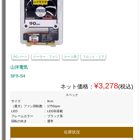
PCパーツ
クーラー・ファン
ケース用
フロント・リア
山洋電気
SF9-S4
¥3,278
ネット価格：
(税込)
スペック
サイズ
:
9cm
（最大）ファン回転数
:
1750rpm
LED
:
LED非搭載
フレームカラー
:
ブラック系
回転の向き
:
通常
在庫状況