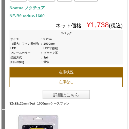
Noctua ノクチュア
NF-B9 redux-1600
¥1,738
ネット価格：
(税込)
スペック
サイズ
:
9.2cm
（最大）ファン回転数
:
1600rpm
LED
:
LED非搭載
フレームカラー
:
ブラック系
接続方式
:
3pin
回転の向き
:
通常
在庫状況
在庫なし
詳細はこちら
92x92x25mm 3-pin 1600rpm ケースファン