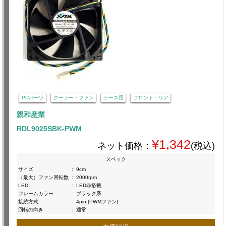
PCパーツ
クーラー・ファン
ケース用
フロント・リア
親和産業
RDL9025SBK-PWM
¥1,342
ネット価格：
(税込)
スペック
サイズ
:
9cm
（最大）ファン回転数
:
2000rpm
LED
:
LED非搭載
フレームカラー
:
ブラック系
接続方式
:
4pin (PWMファン)
回転の向き
:
通常