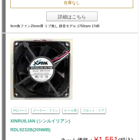
在庫なし
詳細はこちら
9cm角ファン25mm厚 リブ無し 静音モデル 1750rpm 17dB
PCパーツ
クーラー・ファン
ケース用
フロント・リア
XINRUILIAN (シンルイリアン)
RDL9232B(20NMB)
¥1,551