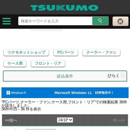
ツクモネットショップ
PCパーツ
クーラー・ファン
ケース用
フロント・リア
ツクモネットショップ
PCパーツ
クーラー・ファン
ケース用
フロント・リア
ひらく
+
絞込条件
“
PCパーツ,クーラー・ファン,ケース用,フロント・リア
”での検索結果
36
件
が該当しました。
36
件中
25 - 36
件を表示
<<
>>
前へ
次へ