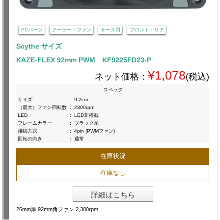
PCパーツ
クーラー・ファン
ケース用
フロント・リア
Scythe サイズ
KAZE-FLEX 92mm PWM KF9225FD23-P
¥1,078
ネット価格：
(税込)
スペック
サイズ
:
9.2cm
（最大）ファン回転数
:
2300rpm
LED
:
LED非搭載
フレームカラー
:
ブラック系
接続方式
:
4pin (PWMファン)
回転の向き
:
通常
在庫状況
在庫なし
詳細はこちら
26mm厚 92mm角ファン 2,300rpm