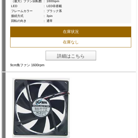
（最大）ファン回転数
:
1600rpm
LED
:
LED非搭載
フレームカラー
:
ブラック系
接続方式
:
3pin
回転の向き
:
通常
在庫状況
在庫なし
詳細はこちら
9cm角ファン 1600rpm