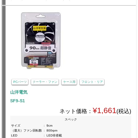
PCパーツ
クーラー・ファン
ケース用
フロント・リア
山洋電気
SF9-S1
¥1,661
ネット価格：
(税込)
スペック
サイズ
:
9cm
（最大）ファン回転数
:
800rpm
LED
:
LED非搭載