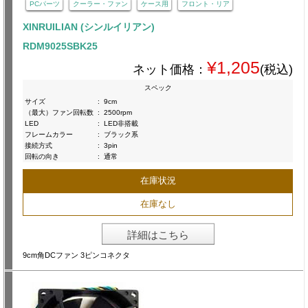
PCパーツ
クーラー・ファン
ケース用
フロント・リア
XINRUILIAN (シンルイリアン)
RDM9025SBK25
¥1,205
ネット価格：
(税込)
スペック
サイズ
:
9cm
（最大）ファン回転数
:
2500rpm
LED
:
LED非搭載
フレームカラー
:
ブラック系
接続方式
:
3pin
回転の向き
:
通常
在庫状況
在庫なし
詳細はこちら
9cm角DCファン 3ピンコネクタ