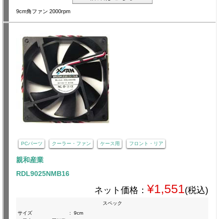
9cm角ファン 2000rpm
PCパーツ
クーラー・ファン
ケース用
フロント・リア
親和産業
RDL9025NMB16
¥1,551
ネット価格：
(税込)
スペック
サイズ
:
9cm