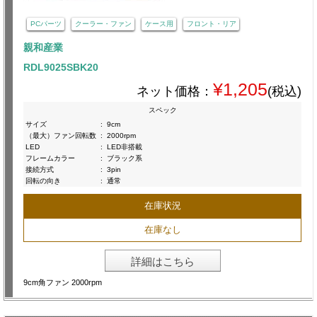
PCパーツ
クーラー・ファン
ケース用
フロント・リア
親和産業
RDL9025SBK20
¥1,205
ネット価格：
(税込)
スペック
サイズ
:
9cm
（最大）ファン回転数
:
2000rpm
LED
:
LED非搭載
フレームカラー
:
ブラック系
接続方式
:
3pin
回転の向き
:
通常
在庫状況
在庫なし
詳細はこちら
9cm角ファン 2000rpm