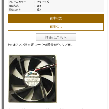
フレームカラー
:
ブラック系
接続方式
:
3pin
回転の向き
:
通常
在庫状況
在庫なし
詳細はこちら
9cm角ファン25mm厚 スーパー超静音モデル リブ無し