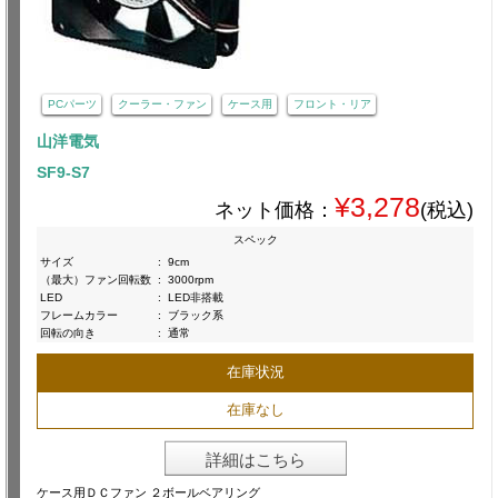
PCパーツ
クーラー・ファン
ケース用
フロント・リア
山洋電気
SF9-S7
¥3,278
ネット価格：
(税込)
スペック
サイズ
:
9cm
（最大）ファン回転数
:
3000rpm
LED
:
LED非搭載
フレームカラー
:
ブラック系
回転の向き
:
通常
在庫状況
在庫なし
詳細はこちら
ケース用ＤＣファン ２ボールベアリング