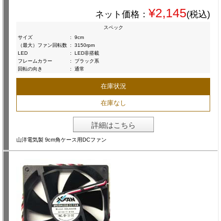
¥2,145
ネット価格：
(税込)
スペック
サイズ
:
9cm
（最大）ファン回転数
:
3150rpm
LED
:
LED非搭載
フレームカラー
:
ブラック系
回転の向き
:
通常
在庫状況
在庫なし
詳細はこちら
山洋電気製 9cm角ケース用DCファン