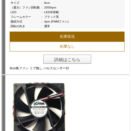
サイズ
:
9cm
（最大）ファン回転数
:
2000rpm
LED
:
LED非搭載
フレームカラー
:
ブラック系
接続方式
:
4pin (PWMファン)
回転の向き
:
通常
在庫状況
在庫なし
詳細はこちら
9cm角ファン リブ無し パルスセンサー付