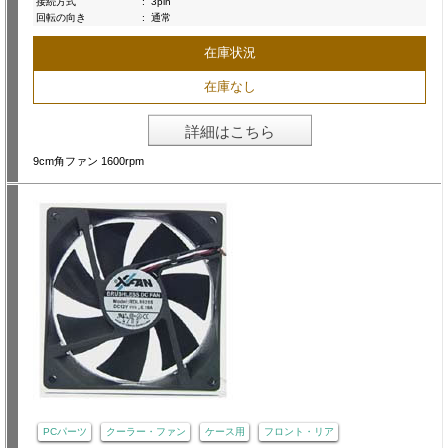
接続方式
:
3pin
回転の向き
:
通常
在庫状況
在庫なし
詳細はこちら
9cm角ファン 1600rpm
PCパーツ
クーラー・ファン
ケース用
フロント・リア