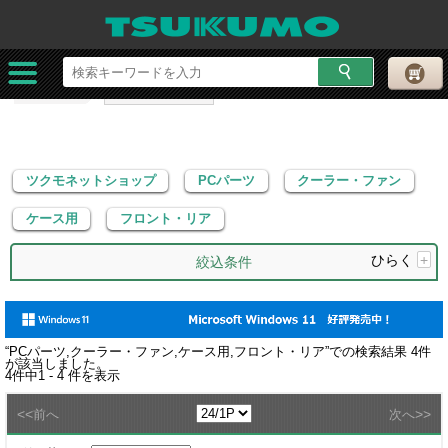
ツクモネットショップ
PCパーツ
クーラー・ファン
ケース用
フロント・リア
ツクモネットショップ
PCパーツ
クーラー・ファン
ケース用
フロント・リア
ひらく
+
絞込条件
“
PCパーツ,クーラー・ファン,ケース用,フロント・リア
”での検索結果
4
件
が該当しました。
4
件中
1 - 4
件を表示
<<
>>
前へ
次へ