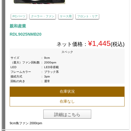
PCパーツ
クーラー・ファン
ケース用
フロント・リア
親和産業
RDL9025NMB20
¥1,445
ネット価格：
(税込)
スペック
サイズ
:
9cm
（最大）ファン回転数
:
2000rpm
LED
:
LED非搭載
フレームカラー
:
ブラック系
接続方式
:
3pin
回転の向き
:
通常
在庫状況
在庫なし
詳細はこちら
9cm角ファン 2000rpm