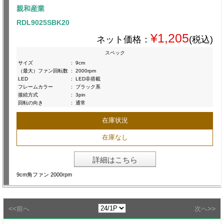
親和産業
RDL9025SBK20
¥1,205
ネット価格：
(税込)
スペック
サイズ
:
9cm
（最大）ファン回転数
:
2000rpm
LED
:
LED非搭載
フレームカラー
:
ブラック系
接続方式
:
3pin
回転の向き
:
通常
在庫状況
在庫なし
詳細はこちら
9cm角ファン 2000rpm
<<
>>
前へ
次へ