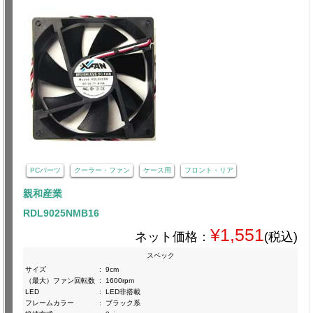
PCパーツ
クーラー・ファン
ケース用
フロント・リア
親和産業
RDL9025NMB16
¥1,551
ネット価格：
(税込)
スペック
サイズ
:
9cm
（最大）ファン回転数
:
1600rpm
LED
:
LED非搭載
フレームカラー
:
ブラック系