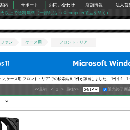
案内
サポート
お問い合わせ
店舗情報
法人営
00円以上で送料無料（一部商品・eXcomputer製品を除く）
・ファン
ケース用
フロント・リア
ァン,ケース用,フロント・リア
”での検索結果
1
件が該当しました。
1
件中
1 - 1
<<
<
1
>
>>
販売終了商
最初
最後