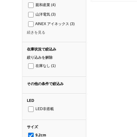
親和産業
(4)
山洋電気
(3)
AINEX アイネックス
(3)
続きを見る
在庫状況で絞込み
絞り込みを解除
在庫なし
(1)
その他の条件で絞込み
LED
LED非搭載
サイズ
9.2cm