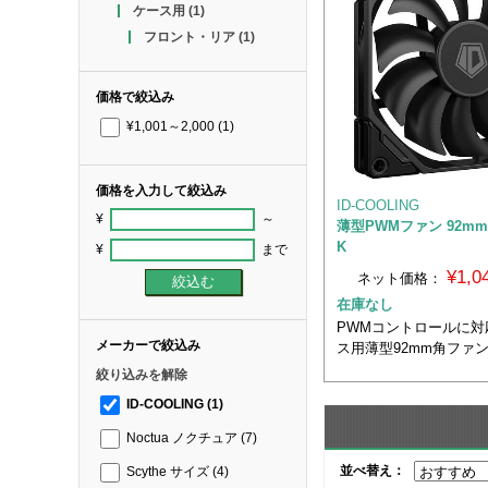
ケース用
(1)
フロント・リア
(1)
価格で絞込み
¥1,001～2,000
(1)
価格を入力して絞込み
ID-COOLING
¥
～
薄型PWMファン 92mm角
K
¥
まで
¥1,
ネット価格：
在庫なし
PWMコントロールに対
メーカーで絞込み
ス用薄型92mm角ファ
絞り込みを解除
ID-COOLING
(1)
Noctua ノクチュア
(7)
並べ替え：
Scythe サイズ
(4)