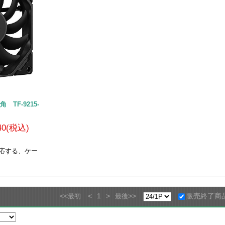
 TF-9215-
040(税込)
応する、ケー
ン
<<
<
1
>
>>
販売終了商
最初
最後