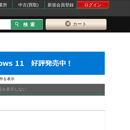
業所
中古(買取)
新規会員登録
ログイン
カート
件を表示
品を表示しない