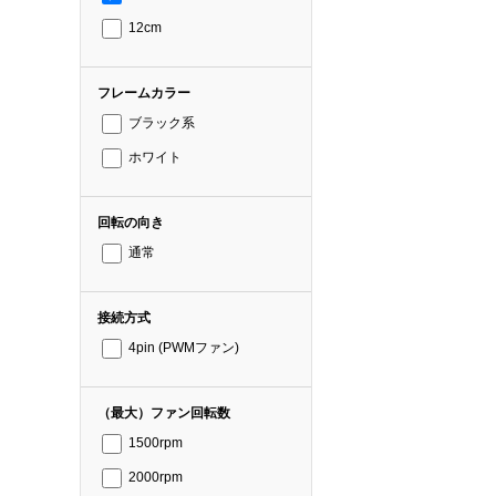
12cm
フレームカラー
ブラック系
ホワイト
回転の向き
通常
接続方式
4pin (PWMファン)
（最大）ファン回転数
1500rpm
2000rpm