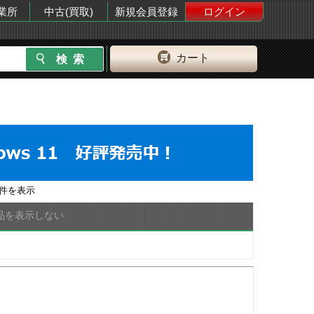
業所
中古(買取)
新規会員登録
ログイン
カート
件を表示
品を表示しない