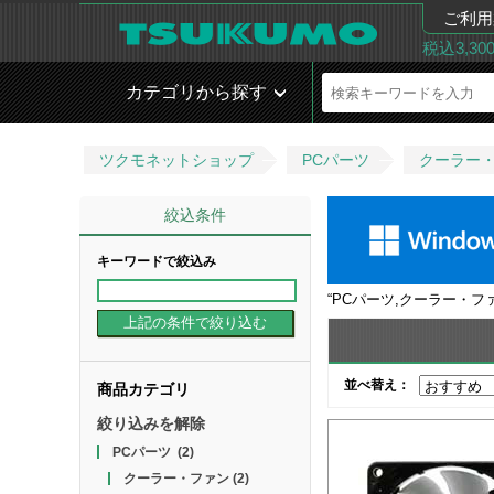
ご利用
税込3,3
カテゴリから探す
ツクモネットショップ
PCパーツ
クーラー
絞込条件
キーワードで絞込み
“
PCパーツ,クーラー・フ
並べ替え：
商品カテゴリ
絞り込みを解除
PCパーツ
(2)
クーラー・ファン
(2)