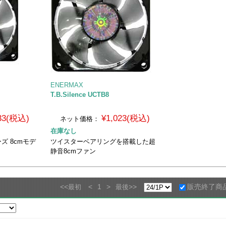
ENERMAX
T.B.Silence UCTB8
133(税込)
¥1,023(税込)
ネット価格：
在庫なし
リーズ 8cmモデ
ツイスターベアリングを搭載した超
静音8cmファン
<<
<
1
>
>>
販売終了商
最初
最後