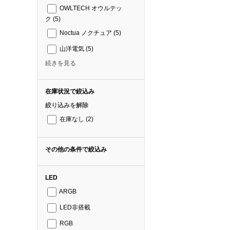
OWLTECH オウルテッ
ク
(5)
Noctua ノクチュア
(5)
山洋電気
(5)
続きを見る
在庫状況で絞込み
絞り込みを解除
在庫なし
(2)
その他の条件で絞込み
LED
ARGB
LED非搭載
RGB