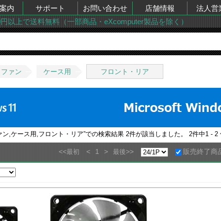
案内
サポート
お問い合わせ
店舗情報
法人営
00円以上で送料無料（一部商品・eXcomputer製品を除く）
・ファン
ケース用
フロント・リア
ァン,ケース用,フロント・リア
”での検索結果
2
件が該当しました。
2
件中
1 - 2
<<
<
1
>
>>
販売終了商
最初
最後