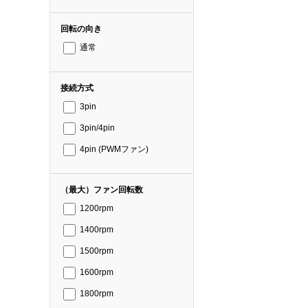
回転の向き
通常
接続方式
3pin
3pin/4pin
4pin (PWMファン)
（最大）ファン回転数
1200rpm
1400rpm
1500rpm
1600rpm
1800rpm