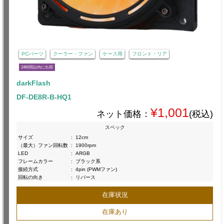
PCパーツ
クーラー・ファン
ケース用
フロント・リア
24時間以内に出荷
darkFlash
DF-DE8R-B-HQ1
¥1,001
ネット価格：
(税込)
スペック
サイズ
:
12cm
（最大）ファン回転数
:
1900rpm
LED
:
ARGB
フレームカラー
:
ブラック系
接続方式
:
4pin (PWMファン)
回転の向き
:
リバース
在庫状況
在庫あり