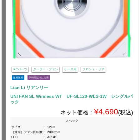
PCパーツ
クーラー・ファン
ケース用
フロント・リア
送料無料
24時間以内に出荷
Lian Li リアンリー
UNI FAN SL Wireless WT UF-SL120-WLS-1W シングルパ
ック
¥4,690
ネット価格：
(税込)
スペック
サイズ
:
12cm
（最大）ファン回転数
:
2000rpm
LED
:
ARGB