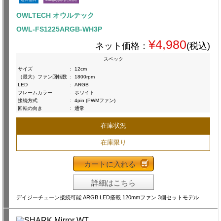
OWLTECH オウルテック
OWL-FS1225ARGB-WH3P
¥4,980
ネット価格：
(税込)
スペック
サイズ
:
12cm
（最大）ファン回転数
:
1800rpm
LED
:
ARGB
フレームカラー
:
ホワイト
接続方式
:
4pin (PWMファン)
回転の向き
:
通常
在庫状況
在庫限り
カートに入れる
詳細はこちら
デイジーチェーン接続可能 ARGB LED搭載 120mmファン 3個セットモデル