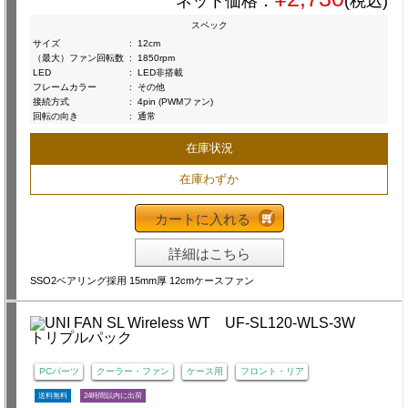
ネット価格：
(税込)
スペック
サイズ
:
12cm
（最大）ファン回転数
:
1850rpm
LED
:
LED非搭載
フレームカラー
:
その他
接続方式
:
4pin (PWMファン)
回転の向き
:
通常
在庫状況
在庫わずか
カートに入れる
詳細はこちら
SSO2ベアリング採用 15mm厚 12cmケースファン
PCパーツ
クーラー・ファン
ケース用
フロント・リア
送料無料
24時間以内に出荷