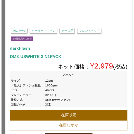
PCパーツ
クーラー・ファン
ケース用
フロント・リア
24時間以内に出荷
darkFlash
DM8-USWHITE-3IN1PACK
¥2,979
ネット価格：
(税込)
スペック
サイズ
:
12cm
（最大）ファン回転数
:
1600rpm
LED
:
ARGB
フレームカラー
:
ホワイト
接続方式
:
4pin (PWMファン)
回転の向き
:
通常
在庫状況
在庫わずか