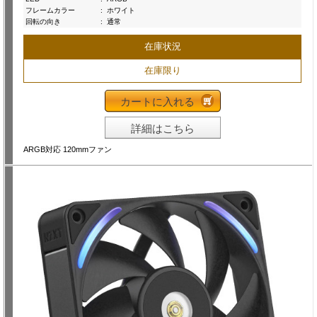
フレームカラー
:
ホワイト
回転の向き
:
通常
在庫状況
在庫限り
カートに入れる
詳細はこちら
ARGB対応 120mmファン