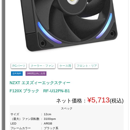
PCパーツ
クーラー・ファン
ケース用
フロント・リア
送料無料
24時間以内に出荷
NZXT エヌズィーエックスティー
F120X ブラック RF-U12PN-B1
¥5,713
ネット価格：
(税込)
スペック
サイズ
:
12cm
（最大）ファン回転数
:
3100rpm
LED
:
ARGB
フレームカラー
:
ブラック系