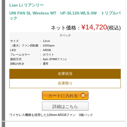
Lian Li リアンリー
UNI FAN SL Wireless WT UF-SL120-WLS-3W トリプルパ
ック
¥14,720
ネット価格：
(税込)
スペック
サイズ
:
12cm
（最大）ファン回転数
:
2000rpm
LED
:
ARGB
フレームカラー
:
ホワイト
接続方式
:
4pin (PWMファン)
回転の向き
:
通常
在庫状況
在庫限り
カートに入れる
詳細はこちら
ワイヤレス機構を採用した120mm ARGBファン 3個パック