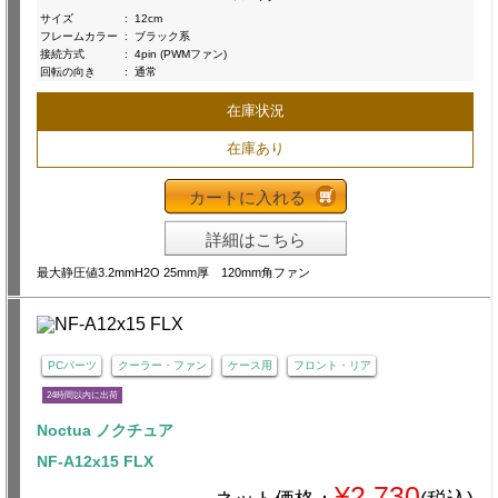
サイズ
:
12cm
フレームカラー
:
ブラック系
接続方式
:
4pin (PWMファン)
回転の向き
:
通常
在庫状況
在庫あり
カートに入れる
詳細はこちら
最大静圧値3.2mmH2O 25mm厚 120mm角ファン
PCパーツ
クーラー・ファン
ケース用
フロント・リア
24時間以内に出荷
Noctua ノクチュア
NF-A12x15 FLX
¥2,730