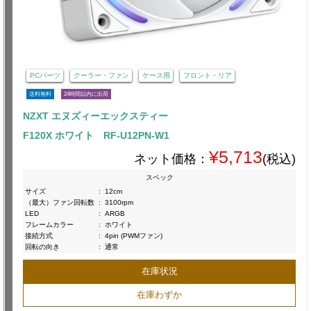
PCパーツ
クーラー・ファン
ケース用
フロント・リア
送料無料
24時間以内に出荷
NZXT エヌズィーエックスティー
F120X ホワイト RF-U12PN-W1
¥5,713
ネット価格：
(税込)
スペック
サイズ
:
12cm
（最大）ファン回転数
:
3100rpm
LED
:
ARGB
フレームカラー
:
ホワイト
接続方式
:
4pin (PWMファン)
回転の向き
:
通常
在庫状況
在庫わずか