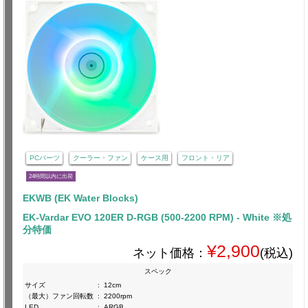
PCパーツ
クーラー・ファン
ケース用
フロント・リア
24時間以内に出荷
EKWB (EK Water Blocks)
EK-Vardar EVO 120ER D-RGB (500-2200 RPM) - White ※処
分特価
¥2,900
ネット価格：
(税込)
スペック
サイズ
:
12cm
（最大）ファン回転数
:
2200rpm
LED
:
ARGB