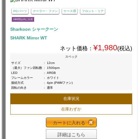
PCパーツ
クーラー・ファン
ケース用
フロント・リア
24時間以内に出荷
Sharkoon シャークーン
SHARK Mirror WT
¥1,980
ネット価格：
(税込)
スペック
サイズ
:
12cm
（最大）ファン回転数
:
1500rpm
LED
:
ARGB
フレームカラー
:
ホワイト
接続方式
:
4pin (PWMファン)
回転の向き
:
通常
在庫状況
在庫わずか
カートに入れる
詳細はこちら