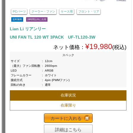
PCパーツ
クーラー・ファン
ケース用
フロント・リア
送料無料
24時間以内に出荷
Lian Li リアンリー
UNI FAN TL 120 WT 3PACK UF-TL120-3W
¥19,980
ネット価格：
(税込)
スペック
サイズ
:
12cm
（最大）ファン回転数
:
2600rpm
LED
:
ARGB
フレームカラー
:
ホワイト
接続方式
:
4pin (PWMファン)
回転の向き
:
通常
在庫状況
在庫限り
カートに入れる
詳細はこちら