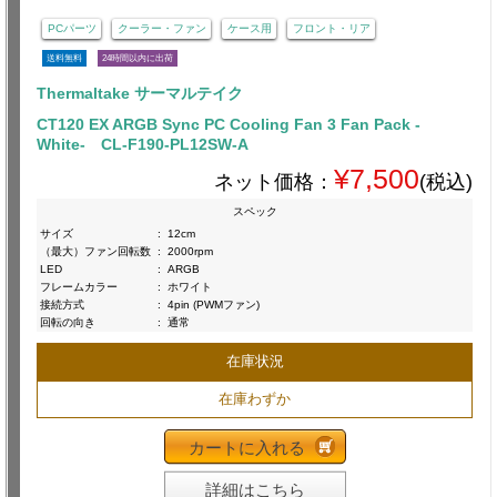
PCパーツ
クーラー・ファン
ケース用
フロント・リア
送料無料
24時間以内に出荷
Thermaltake サーマルテイク
CT120 EX ARGB Sync PC Cooling Fan 3 Fan Pack -
White- CL-F190-PL12SW-A
¥7,500
ネット価格：
(税込)
スペック
サイズ
:
12cm
（最大）ファン回転数
:
2000rpm
LED
:
ARGB
フレームカラー
:
ホワイト
接続方式
:
4pin (PWMファン)
回転の向き
:
通常
在庫状況
在庫わずか
カートに入れる
詳細はこちら