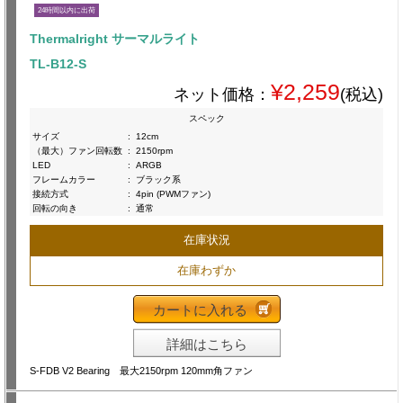
24時間以内に出荷
Thermalright サーマルライト
TL-B12-S
¥2,259
ネット価格：
(税込)
スペック
サイズ
:
12cm
（最大）ファン回転数
:
2150rpm
LED
:
ARGB
フレームカラー
:
ブラック系
接続方式
:
4pin (PWMファン)
回転の向き
:
通常
在庫状況
在庫わずか
カートに入れる
詳細はこちら
S-FDB V2 Bearing 最大2150rpm 120mm角ファン