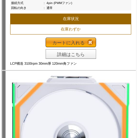
接続方式
:
4pin (PWMファン)
回転の向き
:
通常
在庫状況
在庫わずか
カートに入れる
詳細はこちら
LCP構造 3100rpm 30mm厚 120mm角ファン