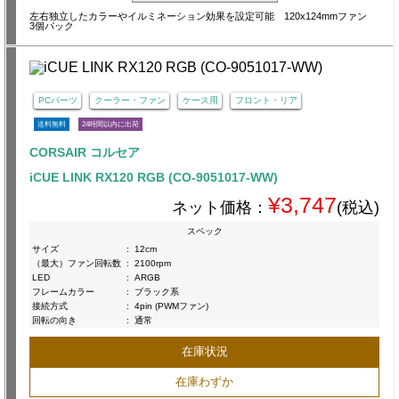
左右独立したカラーやイルミネーション効果を設定可能 120x124mmファン
3個パック
PCパーツ
クーラー・ファン
ケース用
フロント・リア
送料無料
24時間以内に出荷
CORSAIR コルセア
iCUE LINK RX120 RGB (CO-9051017-WW)
¥3,747
ネット価格：
(税込)
スペック
サイズ
:
12cm
（最大）ファン回転数
:
2100rpm
LED
:
ARGB
フレームカラー
:
ブラック系
接続方式
:
4pin (PWMファン)
回転の向き
:
通常
在庫状況
在庫わずか