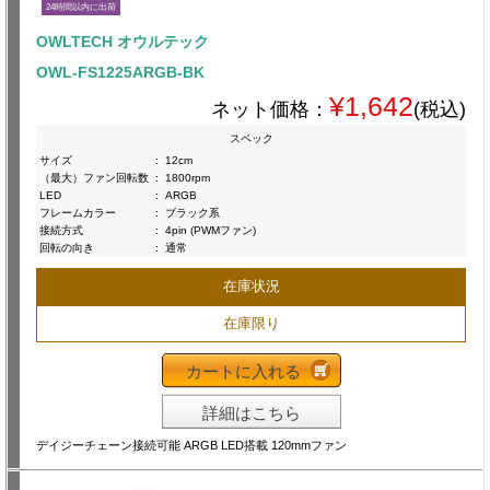
24時間以内に出荷
OWLTECH オウルテック
OWL-FS1225ARGB-BK
¥1,642
ネット価格：
(税込)
スペック
サイズ
:
12cm
（最大）ファン回転数
:
1800rpm
LED
:
ARGB
フレームカラー
:
ブラック系
接続方式
:
4pin (PWMファン)
回転の向き
:
通常
在庫状況
在庫限り
カートに入れる
詳細はこちら
デイジーチェーン接続可能 ARGB LED搭載 120mmファン