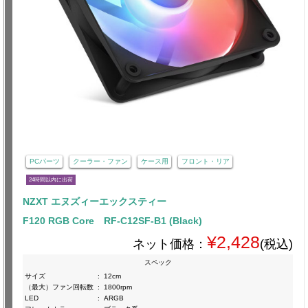
PCパーツ
クーラー・ファン
ケース用
フロント・リア
24時間以内に出荷
NZXT エヌズィーエックスティー
F120 RGB Core RF-C12SF-B1 (Black)
¥2,428
ネット価格：
(税込)
スペック
サイズ
:
12cm
（最大）ファン回転数
:
1800rpm
LED
:
ARGB