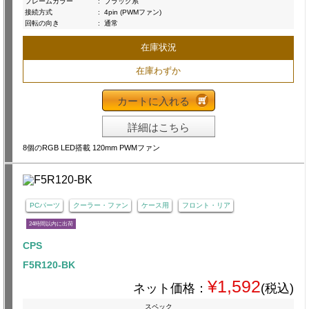
フレームカラー
:
ブラック系
接続方式
:
4pin (PWMファン)
回転の向き
:
通常
在庫状況
在庫わずか
カートに入れる
詳細はこちら
8個のRGB LED搭載 120mm PWMファン
PCパーツ
クーラー・ファン
ケース用
フロント・リア
24時間以内に出荷
CPS
F5R120-BK
¥1,592
ネット価格：
(税込)
スペック