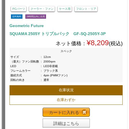
PCパーツ
クーラー・ファン
ケース用
フロント・リア
送料無料
24時間以内に出荷
Geometric Future
SQUAMA 2505Y トリプルパック GF-SQ-2505Y-3P
¥8,209
ネット価格：
(税込)
スペック
サイズ
:
12cm
（最大）ファン回転数
:
2000rpm
LED
:
LED非搭載
フレームカラー
:
ブラック系
接続方式
:
4pin (PWMファン)
回転の向き
:
通常
在庫状況
在庫わずか
カートに入れる
詳細はこちら