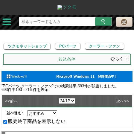
ツクモネットショップ
PCパーツ
クーラー・ファン
ツクモネットショップ
PCパーツ
クーラー・ファン
ひらく
+
絞込条件
“
PCパーツ,クーラー・ファン
”での検索結果
693
件が該当しました。
693
件中
193 - 216
件を表示
<<
>>
前へ
次へ
並べ替え：
販売終了商品を表示しない