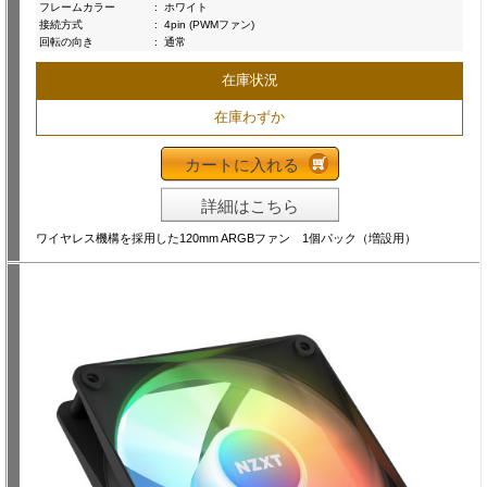
フレームカラー
:
ホワイト
接続方式
:
4pin (PWMファン)
回転の向き
:
通常
在庫状況
在庫わずか
カートに入れる
詳細はこちら
ワイヤレス機構を採用した120mm ARGBファン 1個パック（増設用）