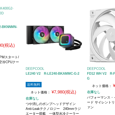
2-BKNNMN-
980(税込)
PMスタート/
空冷CPUクー
DEEPCOOL
DEEPCOOL
LE240 V2 R-LE240-BKAMMC-G-2
FD12 WH V2 R-
G
送料無料
ネット価格：
¥7,980(税込)
在庫なし
ネット価格：
パフォーマンス・
在庫なし
ード サイレントリ
つや消しのポンプヘッドデザイン
ァン
Anti-Leakテクノロジー 240mmラジ
エーター搭載 一体型水冷クーラー