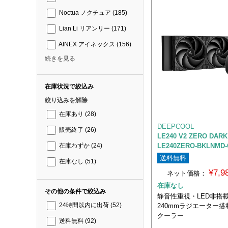
Noctua ノクチュア
(185)
Lian Li リアンリー
(171)
AINEX アイネックス
(156)
続きを見る
在庫状況で絞込み
絞り込みを解除
在庫あり
(28)
DEEPCOOL
販売終了
(26)
LE240 V2 ZERO DAR
LE240ZERO-BKLNMD-
在庫わずか
(24)
送料無料
在庫なし
(51)
¥7,
ネット価格：
在庫なし
その他の条件で絞込み
静音性重視・LED非搭
240mmラジエーター搭
24時間以内に出荷
(52)
クーラー
送料無料
(92)