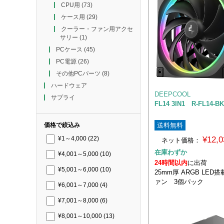
CPU用
(73)
ケース用
(29)
クーラー・ファン用アクセ
サリー
(1)
PCケース
(45)
PC電源
(26)
その他PCパーツ
(8)
ハードウェア
DEEPCOOL
サプライ
FL14 3IN1 R-FL14-B
送料無料
価格で絞込み
¥12,
¥1～4,000
(22)
ネット価格：
在庫わずか
¥4,001～5,000
(10)
24時間以内
に出荷
¥5,001～6,000
(10)
25mm厚 ARGB LED搭
ァン 3個パック
¥6,001～7,000
(4)
¥7,001～8,000
(6)
¥8,001～10,000
(13)