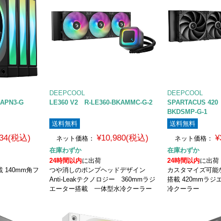
DEEPCOOL
DEEPCOOL
KAPN3-G
LE360 V2 R-LE360-BKAMMC-G-2
SPARTACUS 420
BKDSMP-G-1
送料無料
送料無料
034(税込)
¥10,980(税込)
¥
ネット価格：
ネット価格：
在庫わずか
在庫わずか
24時間以内
に出荷
24時間以内
に出荷
載 140mm角フ
つや消しのポンプヘッドデザイン
カスタマイズ可能
Anti-Leakテクノロジー 360mmラジ
搭載 420mmラ
エーター搭載 一体型水冷クーラー
冷クーラー