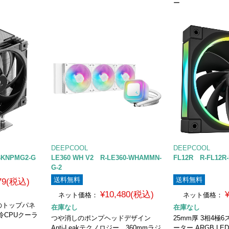
ー
DEEPCOOL
DEEPCOOL
BKNPMG2-G
LE360 WH V2 R-LE360-WHAMMN-
FL12R R-FL12R
G-2
送料無料
送料無料
979(税込)
¥10,480(税込)
ネット価格：
ネット価格：
のトップパネ
在庫なし
在庫なし
冷CPUクーラ
つや消しのポンプヘッドデザイン
25mm厚 3相4極
Anti-Leakテクノロジー 360mmラジ
ーター ARGB LE