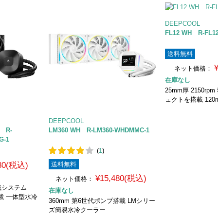
DEEPCOOL
FL12 WH R-FL1
送料無料
ネット価格：
在庫なし
25mm厚 2150r
ェクトを搭載 12
DEEPCOOL
K R-
LM360 WH R-LM360-WHDMMC-1
G-1
(
1
)
980(税込)
送料無料
¥15,480(税込)
ネット価格：
載システム
在庫なし
載 一体型水冷
360mm 第6世代ポンプ搭載 LMシリー
ズ簡易水冷クーラー