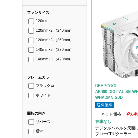
ファンサイズ
120mm
120mm×2 （240mm）
120mm×3 （360mm）
140mm×2 （280mm）
140mm×3 （420mm）
フレームカラー
DEEPCOOL
ブラック系
AK400 DIGITAL SE W
ホワイト
WHADMN-GJD
送料無料
¥5,
回転の向き
ネット価格：
在庫なし
リバース
デジタルパネルを天面に
通常
フローCPUクーラー