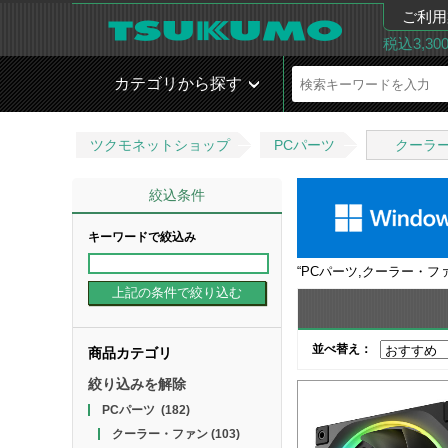
ご利用
税込3,3
カテゴリから探す
ツクモネットショップ
PCパーツ
クーラ
絞込条件
キーワードで絞込み
“
PCパーツ,クーラー・フ
並べ替え：
商品カテゴリ
絞り込みを解除
PCパーツ
(182)
クーラー・ファン
(103)