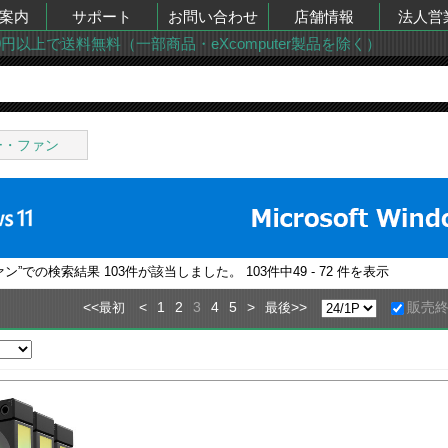
案内
サポート
お問い合わせ
店舗情報
法人営
00円以上で送料無料（一部商品・eXcomputer製品を除く）
ー・ファン
ァン
”での検索結果
103
件が該当しました。
103
件中
49 - 72
件を表示
<<
<
1
2
3
4
5
>
>>
販売
最初
最後