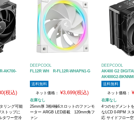
DEEPCOOL
DEEPCOOL
R-AK700-
FL12R WH R-FL12R-WHAPN1-G
AK400 G2 DIGIT
AK400G2-BKNNM
送料無料
送料無料
680(税込)
¥3,699(税込)
ネット価格：
ネット価格：
在庫なし
在庫なし
ニタリング可能
25mm厚 3相4極6スロットのファンモ
4つのセグメント
ト/ストップに
ーター ARGB LED搭載 120mm角フ
なLCD 0-RPM 
ルタワー空冷
ァン
応 サイドフロー空