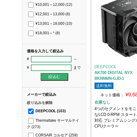
¥10,001～12,000
(12)
¥12,001～13,000
(8)
¥13,001～18,000
(10)
¥18,001～*
(8)
価格を入力して絞込み
¥
～
DEEPCOOL
¥
まで
AK700 DIGITAL NYX 
BKNNMN-GJD-1
送料無料
¥9,
メーカーで絞込み
ネット価格：
在庫なし
絞り込みを解除
4つのセグメントをモ
DEEPCOOL
(103)
なLCD 0-RPM スター
対応 プレミアムシング
Thermaltake サーマルテイ
CPUクーラー
ク
(273)
CORSAIR コルセア
(259)