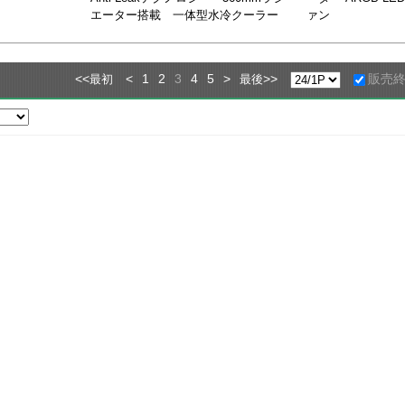
エーター搭載 一体型水冷クーラー
ァン
<<
<
1
2
3
4
5
>
>>
販売
最初
最後