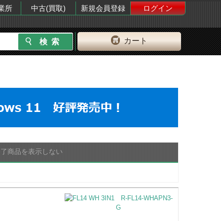
業所
中古(買取)
新規会員登録
ログイン
カート
終了商品を表示しない