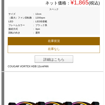
¥1,865
ネット価格：
(税込)
スペック
サイズ
:
12cm
（最大）ファン回転数
:
1200rpm
LED
:
LED非搭載
フレームカラー
:
ブラック系
接続方式
:
3pin
回転の向き
:
通常
在庫状況
在庫なし
詳細はこちら
COUGAR VORTEX HDB 12cmFAN