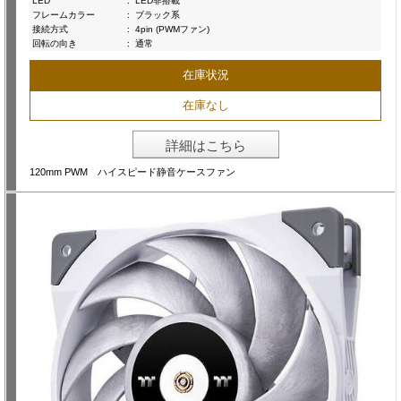
LED
:
LED非搭載
フレームカラー
:
ブラック系
接続方式
:
4pin (PWMファン)
回転の向き
:
通常
在庫状況
在庫なし
詳細はこちら
120mm PWM ハイスピード静音ケースファン