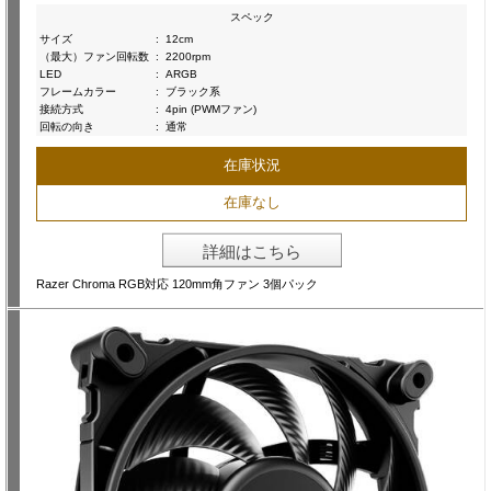
スペック
サイズ
:
12cm
（最大）ファン回転数
:
2200rpm
LED
:
ARGB
フレームカラー
:
ブラック系
接続方式
:
4pin (PWMファン)
回転の向き
:
通常
在庫状況
在庫なし
詳細はこちら
Razer Chroma RGB対応 120mm角ファン 3個パック