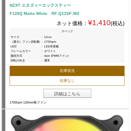
NZXT エヌズィーエックスティー
F120Q Matte White RF-Q12SF-W2
¥1,410
ネット価格：
(税込)
スペック
サイズ
:
12cm
（最大）ファン回転数
:
1700rpm
LED
:
LED非搭載
フレームカラー
:
ホワイト
接続方式
:
4pin (PWMファン)
回転の向き
:
通常
在庫状況
在庫なし
詳細はこちら
1700rpm 120mm角ファン