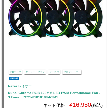
PCパーツ
クーラー・ファン
ケース用
フロント・リア
送料無料
Razer レイザー
Kunai Chroma RGB 120MM LED PWM Performance Fan -
3 Fans RC21-01810100-R3M1
¥16,980
ネット価格：
(税込)