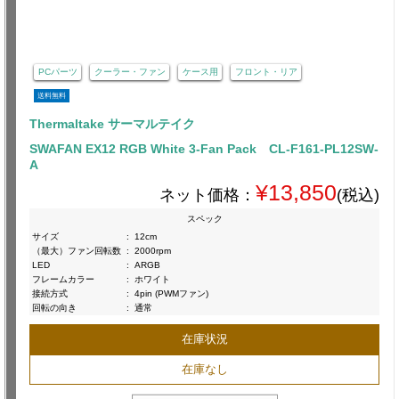
PCパーツ
クーラー・ファン
ケース用
フロント・リア
送料無料
Thermaltake サーマルテイク
SWAFAN EX12 RGB White 3-Fan Pack CL-F161-PL12SW-
A
¥13,850
ネット価格：
(税込)
スペック
サイズ
:
12cm
（最大）ファン回転数
:
2000rpm
LED
:
ARGB
フレームカラー
:
ホワイト
接続方式
:
4pin (PWMファン)
回転の向き
:
通常
在庫状況
在庫なし