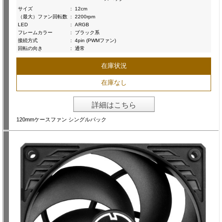
サイズ
:
12cm
（最大）ファン回転数
:
2200rpm
LED
:
ARGB
フレームカラー
:
ブラック系
接続方式
:
4pin (PWMファン)
回転の向き
:
通常
在庫状況
在庫なし
詳細はこちら
120mmケースファン シングルパック