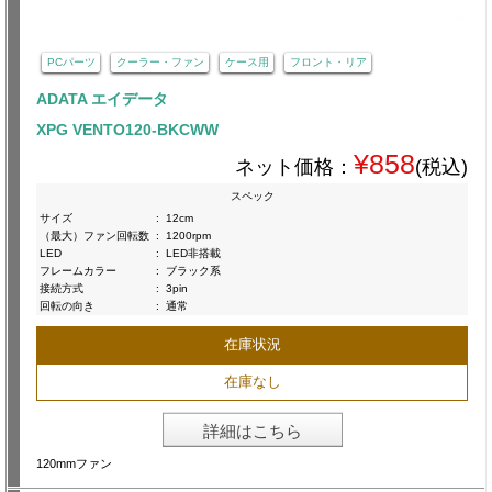
PCパーツ
クーラー・ファン
ケース用
フロント・リア
ADATA エイデータ
XPG VENTO120-BKCWW
¥858
ネット価格：
(税込)
スペック
サイズ
:
12cm
（最大）ファン回転数
:
1200rpm
LED
:
LED非搭載
フレームカラー
:
ブラック系
接続方式
:
3pin
回転の向き
:
通常
在庫状況
在庫なし
詳細はこちら
120mmファン