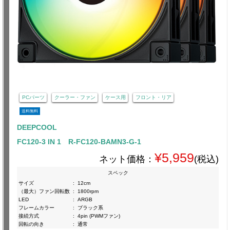
PCパーツ
クーラー・ファン
ケース用
フロント・リア
送料無料
DEEPCOOL
FC120-3 IN 1 R-FC120-BAMN3-G-1
¥5,959
ネット価格：
(税込)
スペック
サイズ
:
12cm
（最大）ファン回転数
:
1800rpm
LED
:
ARGB
フレームカラー
:
ブラック系
接続方式
:
4pin (PWMファン)
回転の向き
:
通常