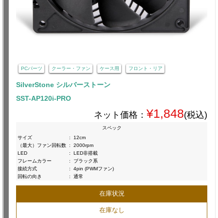
PCパーツ
クーラー・ファン
ケース用
フロント・リア
SilverStone シルバーストーン
SST-AP120i-PRO
¥1,848
ネット価格：
(税込)
スペック
サイズ
:
12cm
（最大）ファン回転数
:
2000rpm
LED
:
LED非搭載
フレームカラー
:
ブラック系
接続方式
:
4pin (PWMファン)
回転の向き
:
通常
在庫状況
在庫なし