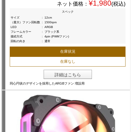
¥1,980
ネット価格：
(税込)
スペック
サイズ
:
12cm
（最大）ファン回転数
:
1500rpm
LED
:
ARGB
フレームカラー
:
ブラック系
接続方式
:
4pin (PWMファン)
回転の向き
:
通常
在庫状況
在庫なし
詳細はこちら
同心円状のデザインを採用したARGBファン 増設用