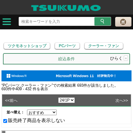
ツクモネットショップ
PCパーツ
クーラー・ファン
ツクモネットショップ
PCパーツ
クーラー・ファン
ひらく
+
絞込条件
“
PCパーツ,クーラー・ファン
”での検索結果
693
件が該当しました。
693
件中
409 - 432
件を表示
<<
>>
前へ
次へ
並べ替え：
販売終了商品を表示しない