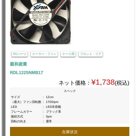
PCパーツ
クーラー・ファン
ケース用
フロント・リア
親和産業
RDL1225NMB17
¥1,738
ネット価格：
(税込)
スペック
サイズ
:
12cm
（最大）ファン回転数
:
1700rpm
LED
:
LED非搭載
フレームカラー
:
ブラック系
接続方式
:
3pin
回転の向き
:
通常
在庫状況