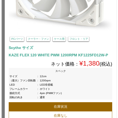
PCパーツ
クーラー・ファン
ケース用
フロント・リア
Scythe サイズ
KAZE FLEX 120 WHITE PWM 1200RPM KF1225FD12W-P
¥1,380
ネット価格：
(税込)
スペック
サイズ
:
12cm
（最大）ファン回転数
:
1200rpm
LED
:
LED非搭載
フレームカラー
:
ホワイト
接続方式
:
4pin (PWMファン)
回転の向き
:
通常
在庫状況
在庫なし