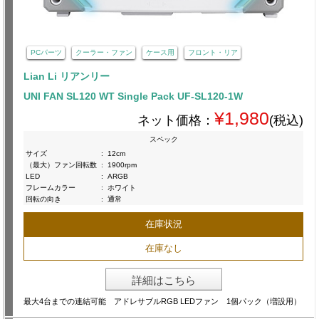
PCパーツ
クーラー・ファン
ケース用
フロント・リア
Lian Li リアンリー
UNI FAN SL120 WT Single Pack UF-SL120-1W
¥1,980
ネット価格：
(税込)
スペック
サイズ
:
12cm
（最大）ファン回転数
:
1900rpm
LED
:
ARGB
フレームカラー
:
ホワイト
回転の向き
:
通常
在庫状況
在庫なし
詳細はこちら
最大4台までの連結可能 アドレサブルRGB LEDファン 1個パック（増設用）