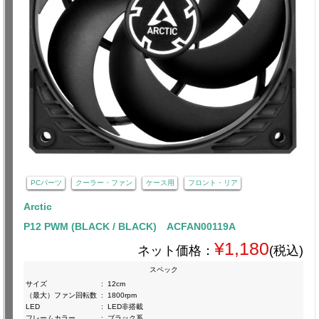
PCパーツ
クーラー・ファン
ケース用
フロント・リア
Arctic
P12 PWM (BLACK / BLACK) ACFAN00119A
¥1,180
ネット価格：
(税込)
スペック
サイズ
:
12cm
（最大）ファン回転数
:
1800rpm
LED
:
LED非搭載
フレームカラー
:
ブラック系