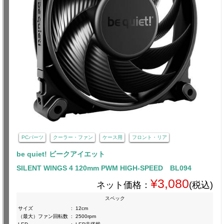
PCパーツ
クーラー・ファン
ケース用
フロント・リア
be quiet! ビークアイエット
SILENT WINGS 4 120mm PWM HIGH-SPEED BL094
¥3,080
ネット価格：
(税込)
スペック
サイズ
:
12cm
（最大）ファン回転数
:
2500rpm