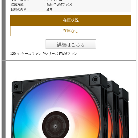
接続方式
:
4pin (PWMファン)
回転の向き
:
通常
在庫状況
在庫なし
詳細はこちら
120mmケースファン Pシリーズ PWMファン