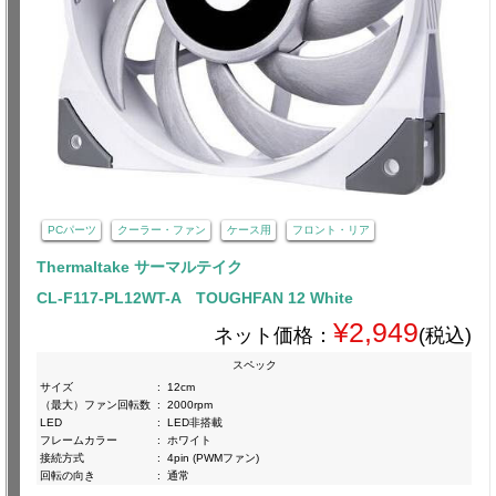
PCパーツ
クーラー・ファン
ケース用
フロント・リア
Thermaltake サーマルテイク
CL-F117-PL12WT-A TOUGHFAN 12 White
¥2,949
ネット価格：
(税込)
スペック
サイズ
:
12cm
（最大）ファン回転数
:
2000rpm
LED
:
LED非搭載
フレームカラー
:
ホワイト
接続方式
:
4pin (PWMファン)
回転の向き
:
通常