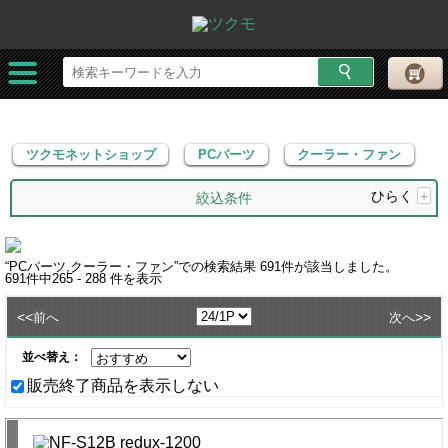
ツクモネットショップ
PCパーツ
クーラー・ファン
ツクモネットショップ
PCパーツ
クーラー・ファン
ひらく
+
絞込条件
“
PCパーツ,クーラー・ファン
”での検索結果
691
件が該当しました。
691
件中
265 - 288
件を表示
<<
>>
前へ
次へ
並べ替え：
販売終了商品を表示しない