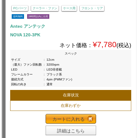
PCパーツ
クーラー・ファン
ケース用
フロント・リア
送料無料
24時間以内に出荷
Antec アンテック
NOVA 120-3PK
¥7,780
ネット価格：
(税込)
スペック
サイズ
:
12cm
（最大）ファン回転数
:
3200rpm
LED
:
LED非搭載
フレームカラー
:
ブラック系
接続方式
:
4pin (PWMファン)
回転の向き
:
通常
在庫状況
在庫わずか
カートに入れる
詳細はこちら