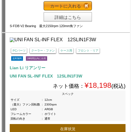
カートに入れる
詳細はこちら
S-FDB V2 Bearing 最大2150rpm 120mm角ファン
PCパーツ
クーラー・ファン
ケース用
フロント・リア
送料無料
24時間以内に出荷
Lian Li リアンリー
UNI FAN SL-INF FLEX 12SLIN1F3W
¥18,198
ネット価格：
(税込)
スペック
サイズ
:
12cm
（最大）ファン回転数
:
2300rpm
LED
:
ARGB
フレームカラー
:
ホワイト
回転の向き
:
通常
在庫状況