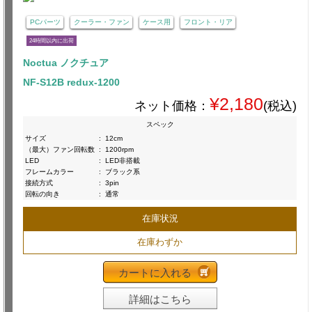
PCパーツ
クーラー・ファン
ケース用
フロント・リア
24時間以内に出荷
Noctua ノクチュア
NF-S12B redux-1200
¥2,180
ネット価格：
(税込)
スペック
サイズ
:
12cm
（最大）ファン回転数
:
1200rpm
LED
:
LED非搭載
フレームカラー
:
ブラック系
接続方式
:
3pin
回転の向き
:
通常
在庫状況
在庫わずか
カートに入れる
詳細はこちら