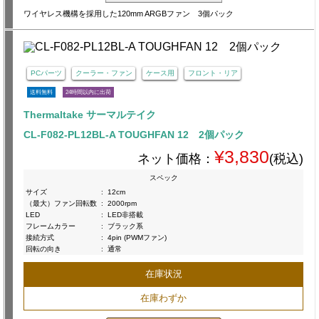
ワイヤレス機構を採用した120mm ARGBファン 3個パック
PCパーツ
クーラー・ファン
ケース用
フロント・リア
送料無料
24時間以内に出荷
Thermaltake サーマルテイク
CL-F082-PL12BL-A TOUGHFAN 12 2個パック
¥3,830
ネット価格：
(税込)
スペック
サイズ
:
12cm
（最大）ファン回転数
:
2000rpm
LED
:
LED非搭載
フレームカラー
:
ブラック系
接続方式
:
4pin (PWMファン)
回転の向き
:
通常
在庫状況
在庫わずか