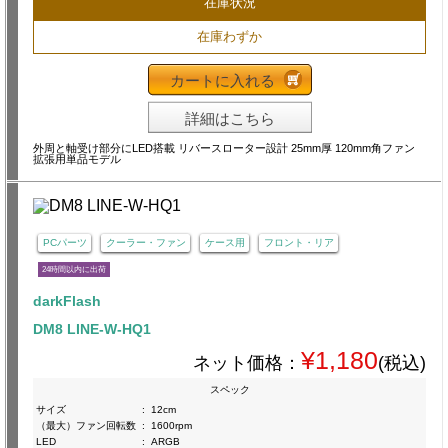
在庫状況
在庫わずか
カートに入れる
詳細はこちら
外周と軸受け部分にLED搭載 リバースローター設計 25mm厚 120mm角ファン
拡張用単品モデル
PCパーツ
クーラー・ファン
ケース用
フロント・リア
24時間以内に出荷
darkFlash
DM8 LINE-W-HQ1
¥1,180
ネット価格：
(税込)
スペック
サイズ
:
12cm
（最大）ファン回転数
:
1600rpm
LED
:
ARGB