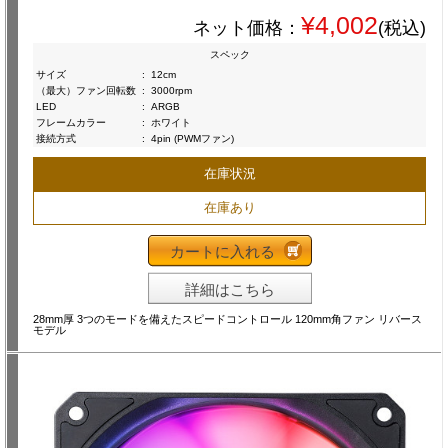
¥4,002
ネット価格：
(税込)
スペック
サイズ
:
12cm
（最大）ファン回転数
:
3000rpm
LED
:
ARGB
フレームカラー
:
ホワイト
接続方式
:
4pin (PWMファン)
在庫状況
在庫あり
カートに入れる
詳細はこちら
28mm厚 3つのモードを備えたスピードコントロール 120mm角ファン リバース
モデル