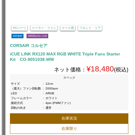
PCパーツ
クーラー・ファン
ケース用
フロント・リア
送料無料
24時間以内に出荷
CORSAIR コルセア
iCUE LINK RX120 MAX RGB WHITE Triple Fans Starter
Kit CO-9051038-WW
¥18,480
ネット価格：
(税込)
スペック
サイズ
:
12cm
（最大）ファン回転数
:
2000rpm
LED
:
ARGB
フレームカラー
:
ホワイト
接続方式
:
4pin (PWMファン)
回転の向き
:
通常
在庫状況
在庫限り