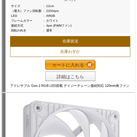
サイズ
:
12cm
（最大）ファン回転数
:
2200rpm
LED
:
ARGB
フレームカラー
:
ホワイト
接続方式
:
4pin (PWMファン)
回転の向き
:
通常
在庫状況
在庫わずか
カートに入れる
詳細はこちら
アドレサブル Gen 2 RGB LED搭載 デイジーチェーン接続対応 120mm角ファン