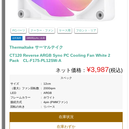
PCパーツ
クーラー・ファン
ケース用
フロント・リア
送料無料
24時間以内に出荷
Thermaltake サーマルテイク
CT120 Reverse ARGB Sync PC Cooling Fan White 2
Pack CL-F175-PL12SW-A
¥3,987
ネット価格：
(税込)
スペック
サイズ
:
12cm
（最大）ファン回転数
:
2000rpm
LED
:
ARGB
フレームカラー
:
ホワイト
接続方式
:
4pin (PWMファン)
回転の向き
:
リバース
在庫状況
在庫わずか