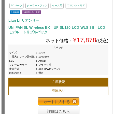
PCパーツ
クーラー・ファン
ケース用
フロント・リア
送料無料
24時間以内に出荷
Lian Li リアンリー
UNI FAN SL Wireless BK UF-SL120-LCD-WLS-3B LCD
モデル トリプルパック
¥17,878
ネット価格：
(税込)
スペック
サイズ
:
12cm
（最大）ファン回転数
:
1900rpm
LED
:
ARGB
フレームカラー
:
ブラック系
接続方式
:
4pin (PWMファン)
回転の向き
:
通常
在庫状況
在庫あり
カートに入れる
詳細はこちら