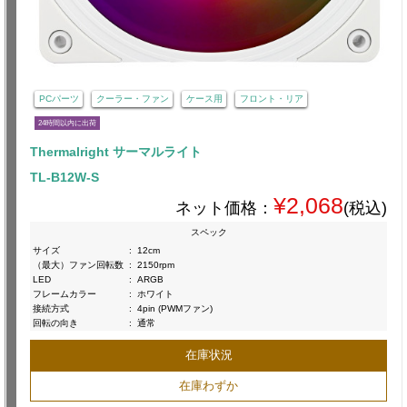
PCパーツ
クーラー・ファン
ケース用
フロント・リア
24時間以内に出荷
Thermalright サーマルライト
TL-B12W-S
¥2,068
ネット価格：
(税込)
スペック
サイズ
:
12cm
（最大）ファン回転数
:
2150rpm
LED
:
ARGB
フレームカラー
:
ホワイト
接続方式
:
4pin (PWMファン)
回転の向き
:
通常
在庫状況
在庫わずか