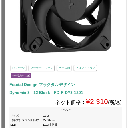
PCパーツ
クーラー・ファン
ケース用
フロント・リア
24時間以内に出荷
Fractal Design フラクタルデザイン
Dynamic 3 - 12 Black FD-F-DY3-1201
¥2,310
ネット価格：
(税込)
スペック
サイズ
:
12cm
（最大）ファン回転数
:
2200rpm
LED
:
LED非搭載