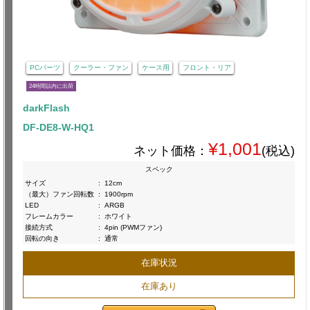
PCパーツ
クーラー・ファン
ケース用
フロント・リア
24時間以内に出荷
darkFlash
DF-DE8-W-HQ1
¥1,001
ネット価格：
(税込)
スペック
サイズ
:
12cm
（最大）ファン回転数
:
1900rpm
LED
:
ARGB
フレームカラー
:
ホワイト
接続方式
:
4pin (PWMファン)
回転の向き
:
通常
在庫状況
在庫あり