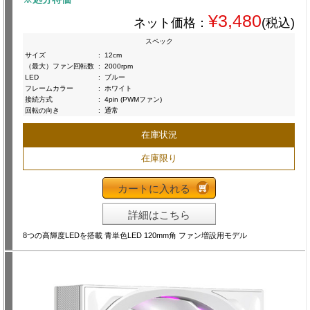
¥3,480
ネット価格：
(税込)
スペック
サイズ
:
12cm
（最大）ファン回転数
:
2000rpm
LED
:
ブルー
フレームカラー
:
ホワイト
接続方式
:
4pin (PWMファン)
回転の向き
:
通常
在庫状況
在庫限り
カートに入れる
詳細はこちら
8つの高輝度LEDを搭載 青単色LED 120mm角 ファン増設用モデル