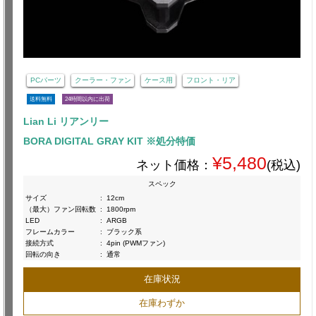
PCパーツ
クーラー・ファン
ケース用
フロント・リア
送料無料
24時間以内に出荷
Lian Li リアンリー
BORA DIGITAL GRAY KIT ※処分特価
¥5,480
ネット価格：
(税込)
スペック
サイズ
:
12cm
（最大）ファン回転数
:
1800rpm
LED
:
ARGB
フレームカラー
:
ブラック系
接続方式
:
4pin (PWMファン)
回転の向き
:
通常
在庫状況
在庫わずか