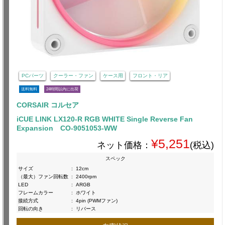
PCパーツ
クーラー・ファン
ケース用
フロント・リア
送料無料
24時間以内に出荷
CORSAIR コルセア
iCUE LINK LX120-R RGB WHITE Single Reverse Fan
Expansion CO-9051053-WW
¥5,251
ネット価格：
(税込)
スペック
サイズ
:
12cm
（最大）ファン回転数
:
2400rpm
LED
:
ARGB
フレームカラー
:
ホワイト
接続方式
:
4pin (PWMファン)
回転の向き
:
リバース