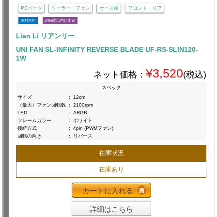
PCパーツ
クーラー・ファン
ケース用
フロント・リア
送料無料
24時間以内に出荷
Lian Li リアンリー
UNI FAN SL-INFINITY REVERSE BLADE UF-RS-SLIN120-
1W
¥3,520
ネット価格：
(税込)
スペック
サイズ
:
12cm
（最大）ファン回転数
:
2100rpm
LED
:
ARGB
フレームカラー
:
ホワイト
接続方式
:
4pin (PWMファン)
回転の向き
:
リバース
在庫状況
在庫あり
カートに入れる
詳細はこちら