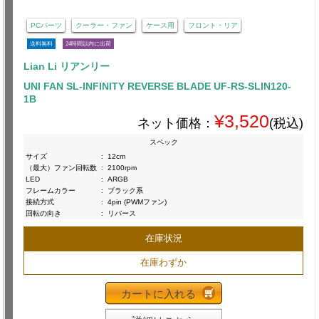
PCパーツ
クーラー・ファン
ケース用
フロント・リア
送料無料
24時間以内に出荷
Lian Li リアンリー
UNI FAN SL-INFINITY REVERSE BLADE UF-RS-SLIN120-
1B
¥3,520
ネット価格：
(税込)
スペック
サイズ
:
12cm
（最大）ファン回転数
:
2100rpm
LED
:
ARGB
フレームカラー
:
ブラック系
接続方式
:
4pin (PWMファン)
回転の向き
:
リバース
在庫状況
在庫わずか
カートに入れる