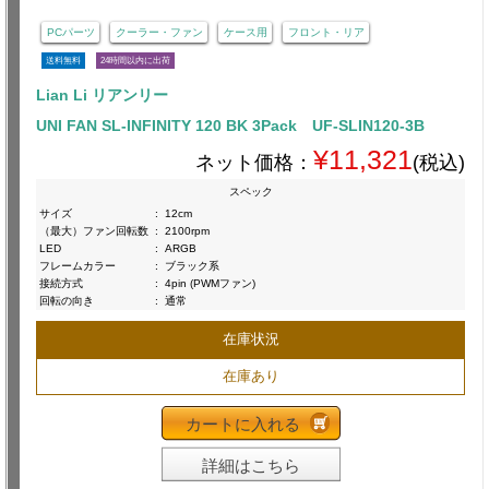
PCパーツ
クーラー・ファン
ケース用
フロント・リア
送料無料
24時間以内に出荷
Lian Li リアンリー
UNI FAN SL-INFINITY 120 BK 3Pack UF-SLIN120-3B
¥11,321
ネット価格：
(税込)
スペック
サイズ
:
12cm
（最大）ファン回転数
:
2100rpm
LED
:
ARGB
フレームカラー
:
ブラック系
接続方式
:
4pin (PWMファン)
回転の向き
:
通常
在庫状況
在庫あり
カートに入れる
詳細はこちら