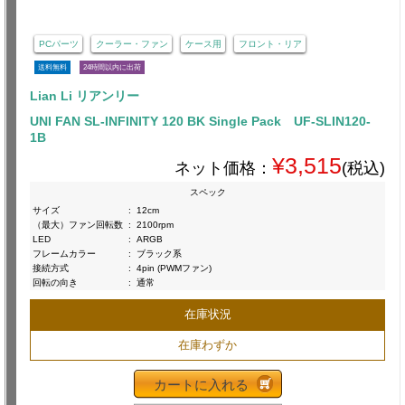
PCパーツ
クーラー・ファン
ケース用
フロント・リア
送料無料
24時間以内に出荷
Lian Li リアンリー
UNI FAN SL-INFINITY 120 BK Single Pack UF-SLIN120-
1B
¥3,515
ネット価格：
(税込)
スペック
サイズ
:
12cm
（最大）ファン回転数
:
2100rpm
LED
:
ARGB
フレームカラー
:
ブラック系
接続方式
:
4pin (PWMファン)
回転の向き
:
通常
在庫状況
在庫わずか
カートに入れる