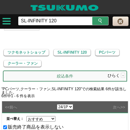
ツクモネットショップ
SL-INFINITY 120
PCパーツ
クーラー・ファン
ツクモネットショップ
SL-INFINITY 120
PCパーツ
クーラー・ファン
ひらく
+
絞込条件
“
PCパーツ,クーラー・ファン,SL-INFINITY 120
”での検索結果
6
件が該当し
ました。
6
件中
1 - 6
件を表示
<<
>>
前へ
次へ
並べ替え：
販売終了商品を表示しない