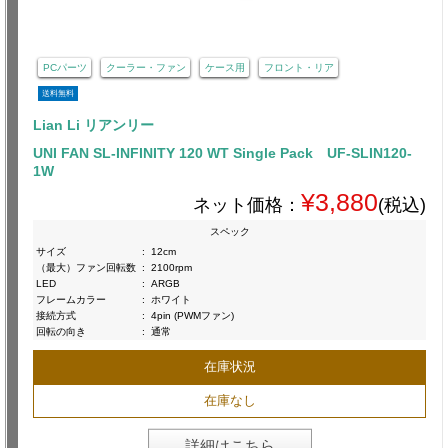
PCパーツ
クーラー・ファン
ケース用
フロント・リア
送料無料
Lian Li リアンリー
UNI FAN SL-INFINITY 120 WT Single Pack UF-SLIN120-
1W
¥3,880
ネット価格：
(税込)
スペック
サイズ
:
12cm
（最大）ファン回転数
:
2100rpm
LED
:
ARGB
フレームカラー
:
ホワイト
接続方式
:
4pin (PWMファン)
回転の向き
:
通常
在庫状況
在庫なし
詳細はこちら