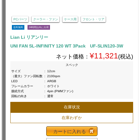
PCパーツ
クーラー・ファン
ケース用
フロント・リア
送料無料
24時間以内に出荷
Lian Li リアンリー
UNI FAN SL-INFINITY 120 WT 3Pack UF-SLIN120-3W
¥11,321
ネット価格：
(税込)
スペック
サイズ
:
12cm
（最大）ファン回転数
:
2100rpm
LED
:
ARGB
フレームカラー
:
ホワイト
接続方式
:
4pin (PWMファン)
回転の向き
:
通常
在庫状況
在庫わずか
カートに入れる