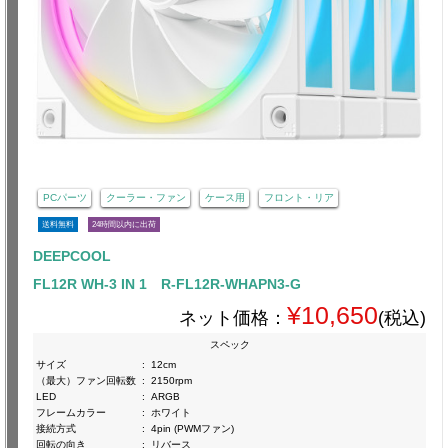
PCパーツ
クーラー・ファン
ケース用
フロント・リア
送料無料
24時間以内に出荷
DEEPCOOL
FL12R WH-3 IN 1 R-FL12R-WHAPN3-G
¥10,650
ネット価格：
(税込)
スペック
サイズ
:
12cm
（最大）ファン回転数
:
2150rpm
LED
:
ARGB
フレームカラー
:
ホワイト
接続方式
:
4pin (PWMファン)
回転の向き
:
リバース