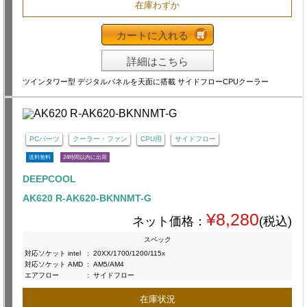
在庫わずか
カートに入れる
詳細はこちら
ツインタワー型 デジタルパネルを天面に搭載 サイドフローCPUクーラー
PCパーツ
クーラー・ファン
CPU用
サイドフロー
送料無料
24時間以内に出荷
DEEPCOOL
AK620 R-AK620-BKNNMT-G
¥8,280
ネット価格：
(税込)
スペック
対応ソケット intel
:
20XX/1700/1200/115x
対応ソケット AMD
:
AM5/AM4
エアフロー
:
サイドフロー
在庫状況