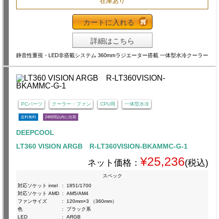
在庫あり
カートに入れる
詳細はこちら
静音性重視・LED非搭載システム 360mmラジエーター搭載 一体型水冷クーラー
PCパーツ
クーラー・ファン
CPU用
一体型水冷
送料無料
24時間以内に出荷
DEEPCOOL
LT360 VISION ARGB R-LT360VISION-BKAMMC-G-1
¥25,236
ネット価格：
(税込)
スペック
対応ソケット intel
:
1851/1700
対応ソケット AMD
:
AM5/AM4
ファンサイズ
:
120mm×3 （360mm）
色
:
ブラック系
LED
:
ARGB