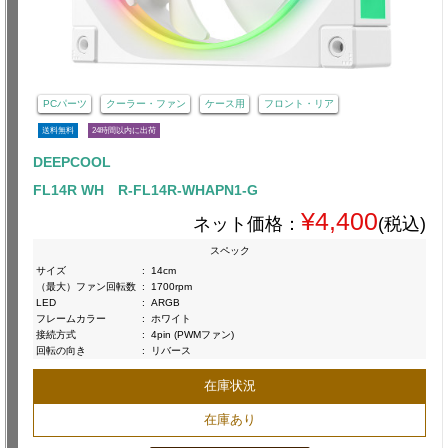
PCパーツ
クーラー・ファン
ケース用
フロント・リア
送料無料
24時間以内に出荷
DEEPCOOL
FL14R WH R-FL14R-WHAPN1-G
¥4,400
ネット価格：
(税込)
スペック
サイズ
:
14cm
（最大）ファン回転数
:
1700rpm
LED
:
ARGB
フレームカラー
:
ホワイト
接続方式
:
4pin (PWMファン)
回転の向き
:
リバース
在庫状況
在庫あり