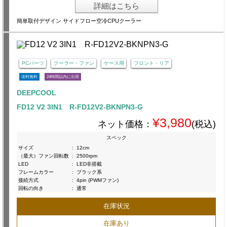
詳細はこちら
簡単取付デザイン サイドフロー空冷CPUクーラー
PCパーツ
クーラー・ファン
ケース用
フロント・リア
送料無料
24時間以内に出荷
DEEPCOOL
FD12 V2 3IN1 R-FD12V2-BKNPN3-G
¥3,980
ネット価格：
(税込)
スペック
サイズ
:
12cm
（最大）ファン回転数
:
2500rpm
LED
:
LED非搭載
フレームカラー
:
ブラック系
接続方式
:
4pin (PWMファン)
回転の向き
:
通常
在庫状況
在庫あり