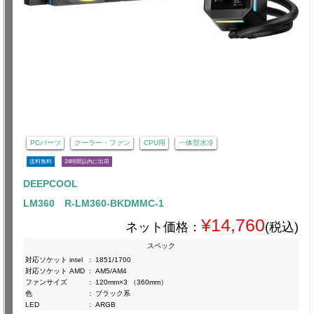
PCパーツ
クーラー・ファン
CPU用
一体型水冷
送料無料
24時間以内に出荷
DEEPCOOL
LM360 R-LM360-BKDMMC-1
¥14,760
ネット価格：
(税込)
スペック
対応ソケット intel
:
1851/1700
対応ソケット AMD
:
AM5/AM4
ファンサイズ
:
120mm×3 （360mm）
色
:
ブラック系
LED
:
ARGB