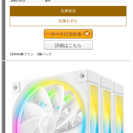
回転の向き
:
通常
在庫状況
在庫わずか
カートに入れる
詳細はこちら
120mm角ファン 3個パック