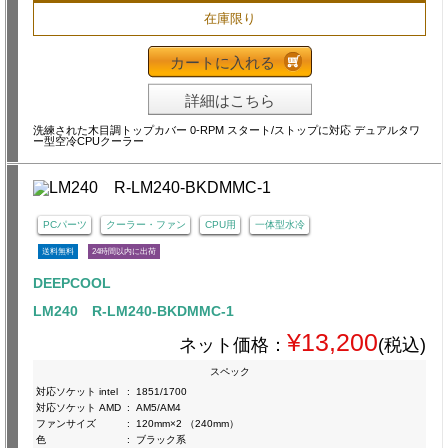
在庫限り
カートに入れる
詳細はこちら
洗練された木目調トップカバー 0-RPM スタート/ストップに対応 デュアルタワ
ー型空冷CPUクーラー
PCパーツ
クーラー・ファン
CPU用
一体型水冷
送料無料
24時間以内に出荷
DEEPCOOL
LM240 R-LM240-BKDMMC-1
¥13,200
ネット価格：
(税込)
スペック
対応ソケット intel
:
1851/1700
対応ソケット AMD
:
AM5/AM4
ファンサイズ
:
120mm×2 （240mm）
色
:
ブラック系