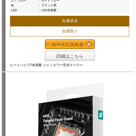
エアフロー
:
サイドフロー
色
:
ブラック系
LED
:
LED非搭載
在庫状況
在庫限り
カートに入れる
詳細はこちら
ヒートパイプ7本搭載 ツインタワー空冷クーラー