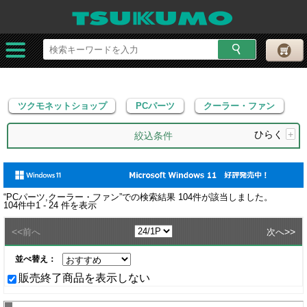
ツクモネットショップ
PCパーツ
クーラー・ファン
ツクモネットショップ
PCパーツ
クーラー・ファン
ひらく
+
絞込条件
“
PCパーツ,クーラー・ファン
”での検索結果
104
件が該当しました。
104
件中
1 - 24
件を表示
<<
>>
前へ
次へ
並べ替え：
販売終了商品を表示しない