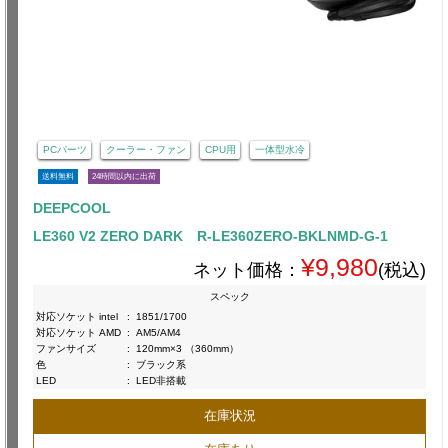
PCパーツ
クーラー・ファン
CPU用
一体型水冷
送料無料
24時間以内に出荷
DEEPCOOL
LE360 V2 ZERO DARK R-LE360ZERO-BKLNMD-G-1
¥9,980
ネット価格：
(税込)
スペック
対応ソケット intel
:
1851/1700
対応ソケット AMD
:
AM5/AM4
ファンサイズ
:
120mm×3 （360mm）
色
:
ブラック系
LED
:
LED非搭載
在庫状況