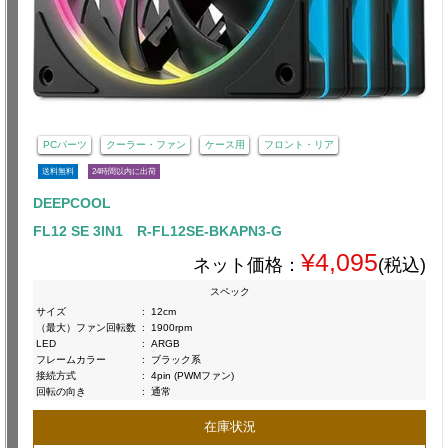
PCパーツ
クーラー・ファン
ケース用
フロント・リア
送料無料
24時間以内に出荷
DEEPCOOL
FL12 SE 3IN1 R-FL12SE-BKAPN3-G
¥4,095
ネット価格：
(税込)
スペック
サイズ
:
12cm
（最大）ファン回転数
:
1900rpm
LED
:
ARGB
フレームカラー
:
ブラック系
接続方式
:
4pin (PWMファン)
回転の向き
:
通常
在庫状況