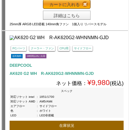
カートに入れる
詳細はこちら
25mm厚 ARGB LED搭載 140mm角ファン 1個入り リバースモデル
PCパーツ
クーラー・ファン
CPU用
サイドフロー
送料無料
24時間以内に出荷
DEEPCOOL
AK620 G2 WH R-AK620G2-WHNNMN-GJD
¥9,980
ネット価格：
(税込)
スペック
対応ソケット intel
:
1851/1700
対応ソケット AMD
:
AM5/AM4
エアフロー
:
サイドフロー
色
:
ホワイト
LED
:
LED非搭載
在庫状況