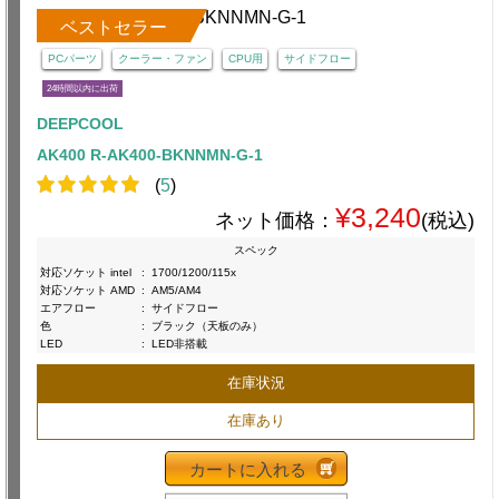
ベストセラー
PCパーツ
クーラー・ファン
CPU用
サイドフロー
24時間以内に出荷
DEEPCOOL
AK400 R-AK400-BKNNMN-G-1
(
5
)
¥3,240
ネット価格：
(税込)
スペック
対応ソケット intel
:
1700/1200/115x
対応ソケット AMD
:
AM5/AM4
エアフロー
:
サイドフロー
色
:
ブラック（天板のみ）
LED
:
LED非搭載
在庫状況
在庫あり
カートに入れる