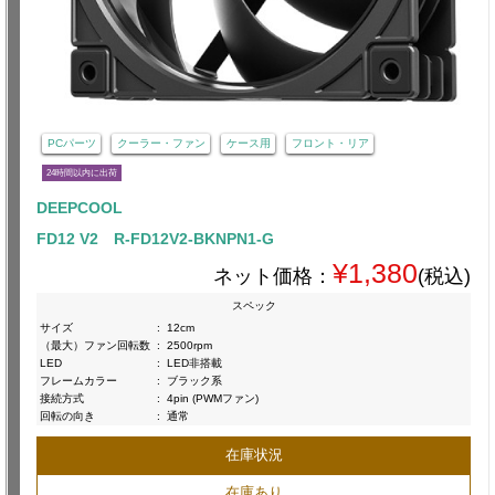
PCパーツ
クーラー・ファン
ケース用
フロント・リア
24時間以内に出荷
DEEPCOOL
FD12 V2 R-FD12V2-BKNPN1-G
¥1,380
ネット価格：
(税込)
スペック
サイズ
:
12cm
（最大）ファン回転数
:
2500rpm
LED
:
LED非搭載
フレームカラー
:
ブラック系
接続方式
:
4pin (PWMファン)
回転の向き
:
通常
在庫状況
在庫あり