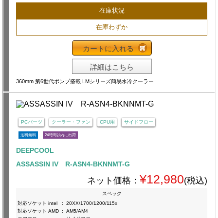
在庫状況
在庫わずか
カートに入れる
詳細はこちら
360mm 第6世代ポンプ搭載 LMシリーズ簡易水冷クーラー
PCパーツ
クーラー・ファン
CPU用
サイドフロー
送料無料
24時間以内に出荷
DEEPCOOL
ASSASSIN IV R-ASN4-BKNNMT-G
¥12,980
ネット価格：
(税込)
スペック
対応ソケット intel
:
20XX/1700/1200/115x
対応ソケット AMD
:
AM5/AM4