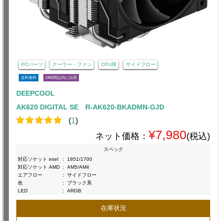
PCパーツ
クーラー・ファン
CPU用
サイドフロー
送料無料
24時間以内に出荷
DEEPCOOL
AK620 DIGITAL SE R-AK620-BKADMN-GJD
(
1
)
¥7,980
ネット価格：
(税込)
スペック
対応ソケット intel
:
1851/1700
対応ソケット AMD
:
AM5/AM4
エアフロー
:
サイドフロー
色
:
ブラック系
LED
:
ARGB
在庫状況