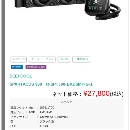
PCパーツ
クーラー・ファン
CPU用
一体型水冷
送料無料
24時間以内に出荷
DEEPCOOL
SPARTACUS 360 R-SPT360-BKDSMP-G-1
¥27,800
ネット価格：
(税込)
スペック
対応ソケット intel
:
1851/1700
対応ソケット AMD
:
AM5/AM4
ファンサイズ
:
120mm×3 （360mm）
色
:
ブラック系
LED
:
ARGB