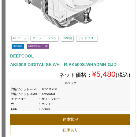
PCパーツ
クーラー・ファン
CPU用
サイドフロー
送料無料
24時間以内に出荷
DEEPCOOL
AK500S DIGITAL SE WH R-AK500S-WHADMN-GJD
¥5,480
ネット価格：
(税込)
スペック
対応ソケット intel
:
1851/1700
対応ソケット AMD
:
AM5/AM4
エアフロー
:
サイドフロー
色
:
ホワイト
LED
:
ARGB
在庫状況
在庫あり