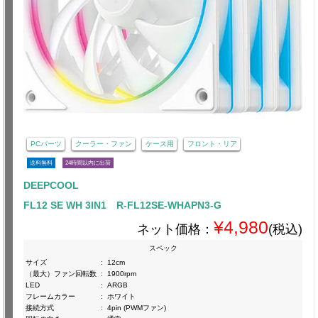
PCパーツ
クーラー・ファン
ケース用
フロント・リア
送料無料
24時間以内に出荷
DEEPCOOL
FL12 SE WH 3IN1 R-FL12SE-WHAPN3-G
¥4,980
ネット価格：
(税込)
スペック
サイズ
:
12cm
（最大）ファン回転数
:
1900rpm
LED
:
ARGB
フレームカラー
:
ホワイト
接続方式
:
4pin (PWMファン)