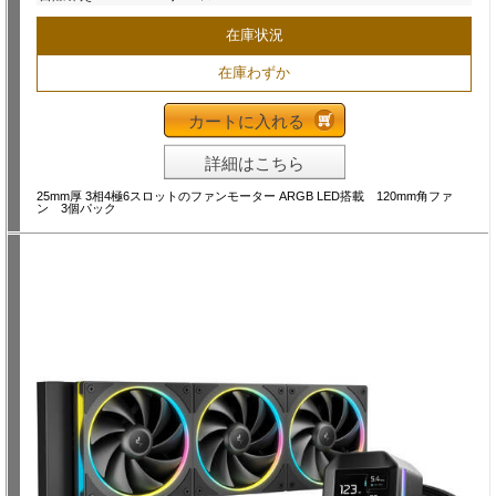
在庫状況
在庫わずか
カートに入れる
詳細はこちら
25mm厚 3相4極6スロットのファンモーター ARGB LED搭載 120mm角ファ
ン 3個パック