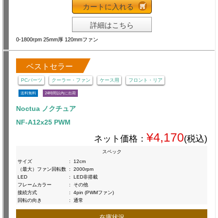
カートに入れる
詳細はこちら
0-1800rpm 25mm厚 120mmファン
ベストセラー
PCパーツ
クーラー・ファン
ケース用
フロント・リア
送料無料
24時間以内に出荷
Noctua ノクチュア
NF-A12x25 PWM
¥4,170
ネット価格：
(税込)
スペック
サイズ
:
12cm
（最大）ファン回転数
:
2000rpm
LED
:
LED非搭載
フレームカラー
:
その他
接続方式
:
4pin (PWMファン)
回転の向き
:
通常
在庫状況