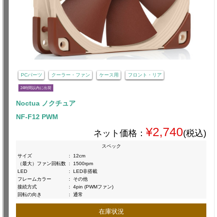
PCパーツ
クーラー・ファン
ケース用
フロント・リア
24時間以内に出荷
Noctua ノクチュア
NF-F12 PWM
¥2,740
ネット価格：
(税込)
スペック
サイズ
:
12cm
（最大）ファン回転数
:
1500rpm
LED
:
LED非搭載
フレームカラー
:
その他
接続方式
:
4pin (PWMファン)
回転の向き
:
通常
在庫状況