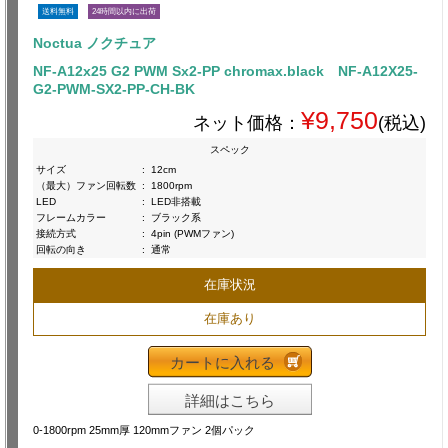
送料無料
24時間以内に出荷
Noctua ノクチュア
NF-A12x25 G2 PWM Sx2-PP chromax.black NF-A12X25-
G2-PWM-SX2-PP-CH-BK
¥9,750
ネット価格：
(税込)
スペック
サイズ
:
12cm
（最大）ファン回転数
:
1800rpm
LED
:
LED非搭載
フレームカラー
:
ブラック系
接続方式
:
4pin (PWMファン)
回転の向き
:
通常
在庫状況
在庫あり
カートに入れる
詳細はこちら
0-1800rpm 25mm厚 120mmファン 2個パック