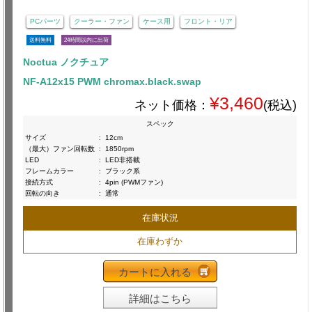
PCパーツ
クーラー・ファン
ケース用
フロント・リア
送料無料
24時間以内に出荷
Noctua ノクチュア
NF-A12x15 PWM chromax.black.swap
¥3,460
ネット価格：
(税込)
スペック
サイズ
:
12cm
（最大）ファン回転数
:
1850rpm
LED
:
LED非搭載
フレームカラー
:
ブラック系
接続方式
:
4pin (PWMファン)
回転の向き
:
通常
在庫状況
在庫わずか
カートに入れる
詳細はこちら