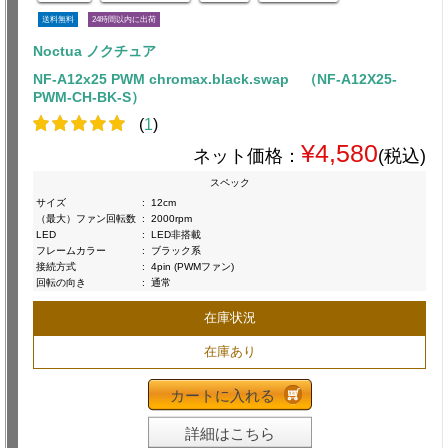
送料無料
24時間以内に出荷
Noctua ノクチュア
NF-A12x25 PWM chromax.black.swap （NF-A12X25-
PWM-CH-BK-S）
(
1
)
¥4,580
ネット価格：
(税込)
スペック
サイズ
:
12cm
（最大）ファン回転数
:
2000rpm
LED
:
LED非搭載
フレームカラー
:
ブラック系
接続方式
:
4pin (PWMファン)
回転の向き
:
通常
在庫状況
在庫あり
カートに入れる
詳細はこちら