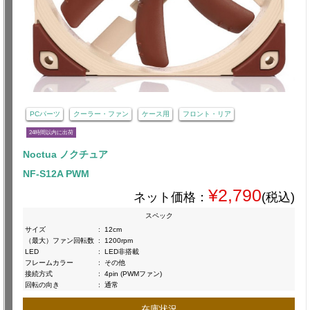
PCパーツ
クーラー・ファン
ケース用
フロント・リア
24時間以内に出荷
Noctua ノクチュア
NF-S12A PWM
¥2,790
ネット価格：
(税込)
スペック
サイズ
:
12cm
（最大）ファン回転数
:
1200rpm
LED
:
LED非搭載
フレームカラー
:
その他
接続方式
:
4pin (PWMファン)
回転の向き
:
通常
在庫状況