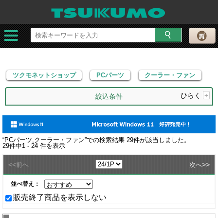
ツクモネットショップ
PCパーツ
クーラー・ファン
ツクモネットショップ
PCパーツ
クーラー・ファン
ひらく
+
絞込条件
“
PCパーツ,クーラー・ファン
”での検索結果
29
件が該当しました。
29
件中
1 - 24
件を表示
<<
>>
前へ
次へ
並べ替え：
販売終了商品を表示しない