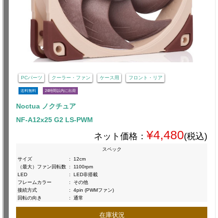
PCパーツ
クーラー・ファン
ケース用
フロント・リア
送料無料
24時間以内に出荷
Noctua ノクチュア
NF-A12x25 G2 LS-PWM
¥4,480
ネット価格：
(税込)
スペック
サイズ
:
12cm
（最大）ファン回転数
:
1100rpm
LED
:
LED非搭載
フレームカラー
:
その他
接続方式
:
4pin (PWMファン)
回転の向き
:
通常
在庫状況