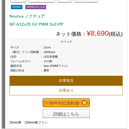
送料無料
24時間以内に出荷
Noctua ノクチュア
NF-A12x25 G2 PWM Sx2-PP
¥8,690
ネット価格：
(税込)
スペック
サイズ
:
12cm
（最大）ファン回転数
:
1800rpm
LED
:
LED非搭載
フレームカラー
:
その他
接続方式
:
4pin (PWMファン)
回転の向き
:
通常
在庫状況
在庫あり
カートに入れる
詳細はこちら
25mm厚 120mm角ファン