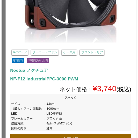
PCパーツ
クーラー・ファン
ケース用
フロント・リア
送料無料
24時間以内に出荷
Noctua ノクチュア
NF-F12 industrialPPC-3000 PWM
¥3,740
ネット価格：
(税込)
スペック
サイズ
:
12cm
（最大）ファン回転数
:
3000rpm
LED
:
LED非搭載
フレームカラー
:
ブラック系
接続方式
:
4pin (PWMファン)
回転の向き
:
通常