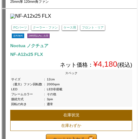
25mm厚 120mm角ファン
PCパーツ
クーラー・ファン
ケース用
フロント・リア
送料無料
24時間以内に出荷
Noctua ノクチュア
NF-A12x25 FLX
¥4,180
ネット価格：
(税込)
スペック
サイズ
:
12cm
（最大）ファン回転数
:
2000rpm
LED
:
LED非搭載
フレームカラー
:
その他
接続方式
:
3pin
回転の向き
:
通常
在庫状況
在庫わずか