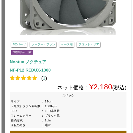
PCパーツ
クーラー・ファン
ケース用
フロント・リア
24時間以内に出荷
Noctua ノクチュア
NF-P12 REDUX-1300
(
1
)
¥2,180
ネット価格：
(税込)
スペック
サイズ
:
12cm
（最大）ファン回転数
:
1300rpm
LED
:
LED非搭載
フレームカラー
:
ブラック系
接続方式
:
3pin
回転の向き
:
通常