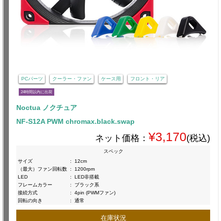
PCパーツ
クーラー・ファン
ケース用
フロント・リア
24時間以内に出荷
Noctua ノクチュア
NF-S12A PWM chromax.black.swap
¥3,170
ネット価格：
(税込)
スペック
サイズ
:
12cm
（最大）ファン回転数
:
1200rpm
LED
:
LED非搭載
フレームカラー
:
ブラック系
接続方式
:
4pin (PWMファン)
回転の向き
:
通常
在庫状況