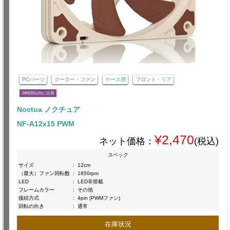
PCパーツ
クーラー・ファン
ケース用
フロント・リア
24時間以内に出荷
Noctua ノクチュア
NF-A12x15 PWM
¥2,470
ネット価格：
(税込)
スペック
サイズ
:
12cm
（最大）ファン回転数
:
1850rpm
LED
:
LED非搭載
フレームカラー
:
その他
接続方式
:
4pin (PWMファン)
回転の向き
:
通常
在庫状況