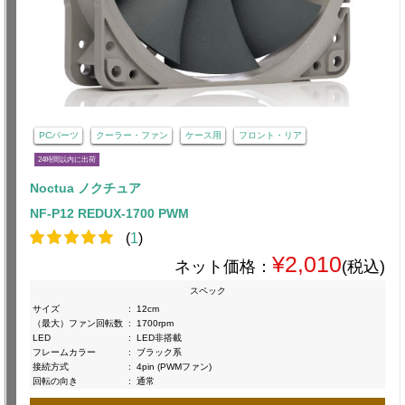
PCパーツ
クーラー・ファン
ケース用
フロント・リア
24時間以内に出荷
Noctua ノクチュア
NF-P12 REDUX-1700 PWM
(
1
)
¥2,010
ネット価格：
(税込)
スペック
サイズ
:
12cm
（最大）ファン回転数
:
1700rpm
LED
:
LED非搭載
フレームカラー
:
ブラック系
接続方式
:
4pin (PWMファン)
回転の向き
:
通常