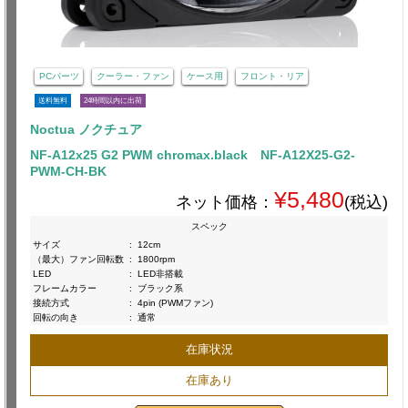
PCパーツ
クーラー・ファン
ケース用
フロント・リア
送料無料
24時間以内に出荷
Noctua ノクチュア
NF-A12x25 G2 PWM chromax.black NF-A12X25-G2-
PWM-CH-BK
¥5,480
ネット価格：
(税込)
スペック
サイズ
:
12cm
（最大）ファン回転数
:
1800rpm
LED
:
LED非搭載
フレームカラー
:
ブラック系
接続方式
:
4pin (PWMファン)
回転の向き
:
通常
在庫状況
在庫あり