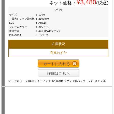
¥3,480
ネット価格：
(税込)
スペック
サイズ
:
12cm
（最大）ファン回転数
:
2100rpm
LED
:
ARGB
フレームカラー
:
ホワイト
接続方式
:
4pin (PWMファン)
回転の向き
:
リバース
在庫状況
在庫わずか
カートに入れる
詳細はこちら
デュアルゾーンRGBライティング 120mm角ファン 1個パック リバースモデル