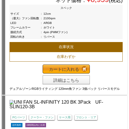
ネット価格：
(税込)
スペック
サイズ
:
12cm
（最大）ファン回転数
:
2100rpm
LED
:
ARGB
フレームカラー
:
ホワイト
接続方式
:
4pin (PWMファン)
回転の向き
:
リバース
在庫状況
在庫わずか
カートに入れる
詳細はこちら
デュアルゾーンRGBライティング 120mm角ファン 3個パック リバースモデル
PCパーツ
クーラー・ファン
ケース用
フロント・リア
送料無料
24時間以内に出荷