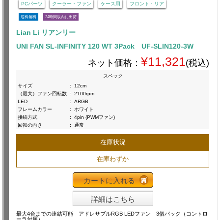
PCパーツ
クーラー・ファン
ケース用
フロント・リア
送料無料
24時間以内に出荷
Lian Li リアンリー
UNI FAN SL-INFINITY 120 WT 3Pack UF-SLIN120-3W
¥11,321
ネット価格：
(税込)
スペック
サイズ
:
12cm
（最大）ファン回転数
:
2100rpm
LED
:
ARGB
フレームカラー
:
ホワイト
接続方式
:
4pin (PWMファン)
回転の向き
:
通常
在庫状況
在庫わずか
カートに入れる
詳細はこちら
最大4台までの連結可能 アドレサブルRGB LEDファン 3個パック（コントロ
ーラ付属）