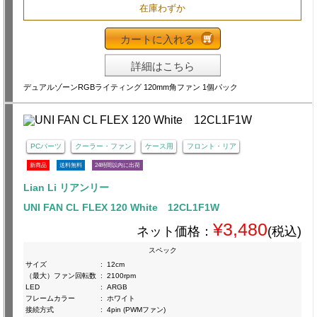
在庫わずか
カートに入れる
詳細はこちら
デュアルゾーンRGBライティング 120mm角ファン 1個パック
PCパーツ
クーラー・ファン
ケース用
フロント・リア
新商品
送料無料
24時間以内に出荷
Lian Li リアンリー
UNI FAN CL FLEX 120 White 12CL1F1W
¥3,480
ネット価格：
(税込)
スペック
サイズ
:
12cm
（最大）ファン回転数
:
2100rpm
LED
:
ARGB
フレームカラー
:
ホワイト
接続方式
:
4pin (PWMファン)