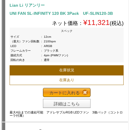
Lian Li リアンリー
UNI FAN SL-INFINITY 120 BK 3Pack UF-SLIN120-3B
¥11,321
ネット価格：
(税込)
スペック
サイズ
:
12cm
（最大）ファン回転数
:
2100rpm
LED
:
ARGB
フレームカラー
:
ブラック系
接続方式
:
4pin (PWMファン)
回転の向き
:
通常
在庫状況
在庫あり
カートに入れる
詳細はこちら
最大4台までの連結可能 アドレサブルRGB LEDファン 3個パック（コントロ
ーラ付属）