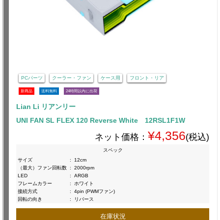
PCパーツ
クーラー・ファン
ケース用
フロント・リア
新商品
送料無料
24時間以内に出荷
Lian Li リアンリー
UNI FAN SL FLEX 120 Reverse White 12RSL1F1W
¥4,356
ネット価格：
(税込)
スペック
サイズ
:
12cm
（最大）ファン回転数
:
2000rpm
LED
:
ARGB
フレームカラー
:
ホワイト
接続方式
:
4pin (PWMファン)
回転の向き
:
リバース
在庫状況