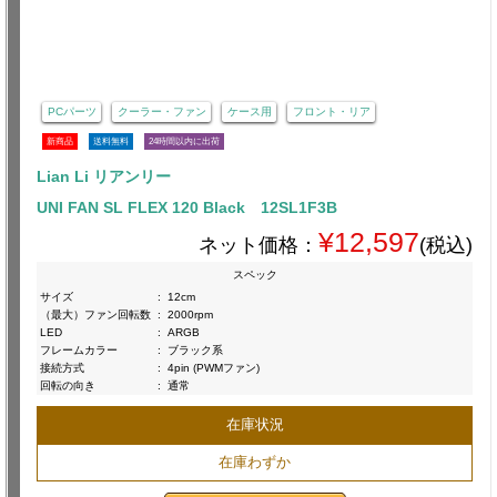
PCパーツ
クーラー・ファン
ケース用
フロント・リア
新商品
送料無料
24時間以内に出荷
Lian Li リアンリー
UNI FAN SL FLEX 120 Black 12SL1F3B
¥12,597
ネット価格：
(税込)
スペック
サイズ
:
12cm
（最大）ファン回転数
:
2000rpm
LED
:
ARGB
フレームカラー
:
ブラック系
接続方式
:
4pin (PWMファン)
回転の向き
:
通常
在庫状況
在庫わずか