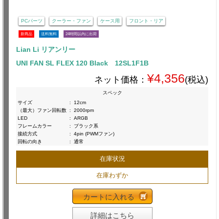
PCパーツ
クーラー・ファン
ケース用
フロント・リア
新商品
送料無料
24時間以内に出荷
Lian Li リアンリー
UNI FAN SL FLEX 120 Black 12SL1F1B
¥4,356
ネット価格：
(税込)
スペック
サイズ
:
12cm
（最大）ファン回転数
:
2000rpm
LED
:
ARGB
フレームカラー
:
ブラック系
接続方式
:
4pin (PWMファン)
回転の向き
:
通常
在庫状況
在庫わずか
カートに入れる
詳細はこちら