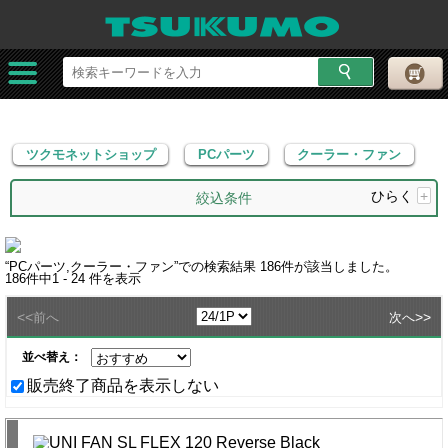
ツクモネットショップ
PCパーツ
クーラー・ファン
ツクモネットショップ
PCパーツ
クーラー・ファン
ひらく
+
絞込条件
“
PCパーツ,クーラー・ファン
”での検索結果
186
件が該当しました。
186
件中
1 - 24
件を表示
<<
>>
前へ
次へ
並べ替え：
販売終了商品を表示しない