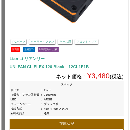
PCパーツ
クーラー・ファン
ケース用
フロント・リア
新商品
送料無料
24時間以内に出荷
Lian Li リアンリー
UNI FAN CL FLEX 120 Black 12CL1F1B
¥3,480
ネット価格：
(税込)
スペック
サイズ
:
12cm
（最大）ファン回転数
:
2100rpm
LED
:
ARGB
フレームカラー
:
ブラック系
接続方式
:
4pin (PWMファン)
回転の向き
:
通常
在庫状況