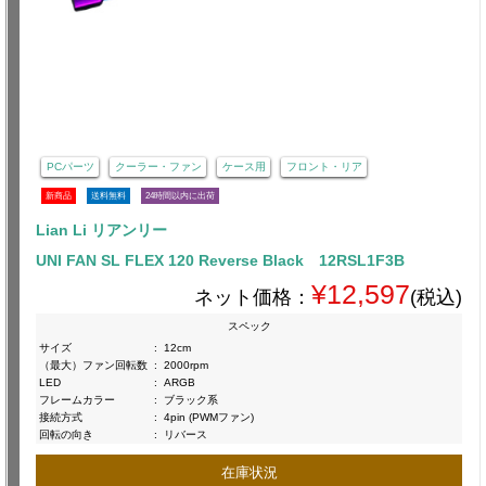
PCパーツ
クーラー・ファン
ケース用
フロント・リア
新商品
送料無料
24時間以内に出荷
Lian Li リアンリー
UNI FAN SL FLEX 120 Reverse Black 12RSL1F3B
¥12,597
ネット価格：
(税込)
スペック
サイズ
:
12cm
（最大）ファン回転数
:
2000rpm
LED
:
ARGB
フレームカラー
:
ブラック系
接続方式
:
4pin (PWMファン)
回転の向き
:
リバース
在庫状況