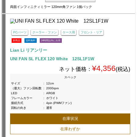
両面インフィニティミラー 120mm角ファン 1個パック
PCパーツ
クーラー・ファン
ケース用
フロント・リア
新商品
送料無料
24時間以内に出荷
Lian Li リアンリー
UNI FAN SL FLEX 120 White 12SL1F1W
¥4,356
ネット価格：
(税込)
スペック
サイズ
:
12cm
（最大）ファン回転数
:
2000rpm
LED
:
ARGB
フレームカラー
:
ホワイト
接続方式
:
4pin (PWMファン)
回転の向き
:
通常
在庫状況
在庫わずか