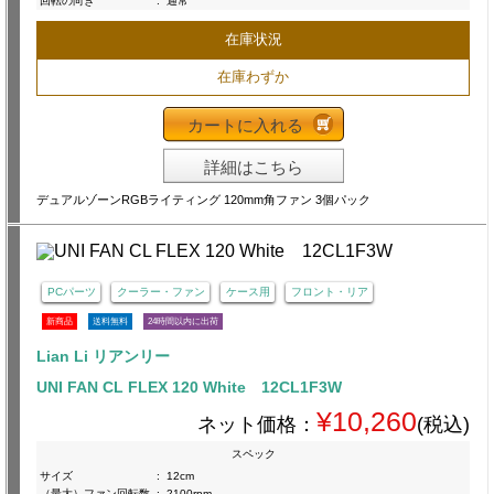
回転の向き
:
通常
在庫状況
在庫わずか
カートに入れる
詳細はこちら
デュアルゾーンRGBライティング 120mm角ファン 3個パック
PCパーツ
クーラー・ファン
ケース用
フロント・リア
新商品
送料無料
24時間以内に出荷
Lian Li リアンリー
UNI FAN CL FLEX 120 White 12CL1F3W
¥10,260
ネット価格：
(税込)
スペック
サイズ
:
12cm
（最大）ファン回転数
:
2100rpm