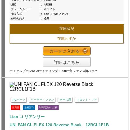
LED
:
ARGB
フレームカラー
:
ホワイト
接続方式
:
4pin (PWMファン)
回転の向き
:
通常
在庫状況
在庫わずか
カートに入れる
詳細はこちら
デュアルゾーンRGBライティング 120mm角ファン 3個パック
PCパーツ
クーラー・ファン
ケース用
フロント・リア
新商品
送料無料
24時間以内に出荷
Lian Li リアンリー
UNI FAN CL FLEX 120 Reverse Black 12RCL1F1B