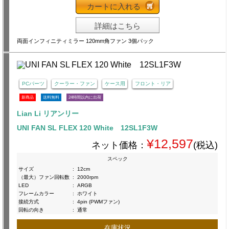
カートに入れる
詳細はこちら
両面インフィニティミラー 120mm角ファン 3個パック
PCパーツ
クーラー・ファン
ケース用
フロント・リア
新商品
送料無料
24時間以内に出荷
Lian Li リアンリー
UNI FAN SL FLEX 120 White 12SL1F3W
¥12,597
ネット価格：
(税込)
スペック
サイズ
:
12cm
（最大）ファン回転数
:
2000rpm
LED
:
ARGB
フレームカラー
:
ホワイト
接続方式
:
4pin (PWMファン)
回転の向き
:
通常
在庫状況