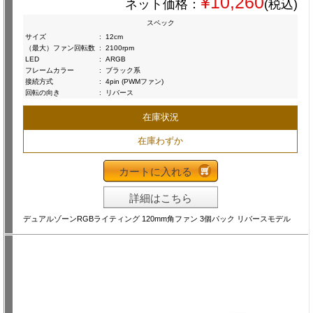
¥10,260
ネット価格：
(税込)
スペック
サイズ
:
12cm
（最大）ファン回転数
:
2100rpm
LED
:
ARGB
フレームカラー
:
ブラック系
接続方式
:
4pin (PWMファン)
回転の向き
:
リバース
在庫状況
在庫わずか
カートに入れる
詳細はこちら
デュアルゾーンRGBライティング 120mm角ファン 3個パック リバースモデル