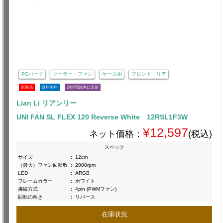
PCパーツ
クーラー・ファン
ケース用
フロント・リア
新商品
送料無料
24時間以内に出荷
Lian Li リアンリー
UNI FAN SL FLEX 120 Reverse White 12RSL1F3W
¥12,597
ネット価格：
(税込)
スペック
サイズ
:
12cm
（最大）ファン回転数
:
2000rpm
LED
:
ARGB
フレームカラー
:
ホワイト
接続方式
:
4pin (PWMファン)
回転の向き
:
リバース
在庫状況