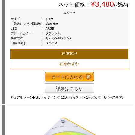
¥3,480
ネット価格：
(税込)
スペック
サイズ
:
12cm
（最大）ファン回転数
:
2100rpm
LED
:
ARGB
フレームカラー
:
ブラック系
接続方式
:
4pin (PWMファン)
回転の向き
:
リバース
在庫状況
在庫わずか
カートに入れる
詳細はこちら
デュアルゾーンRGBライティング 120mm角ファン 1個パック リバースモデル