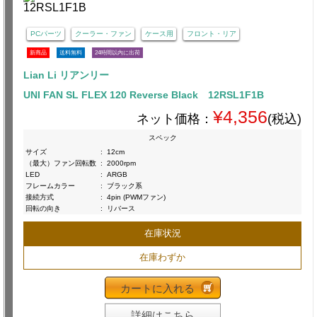
PCパーツ
クーラー・ファン
ケース用
フロント・リア
新商品
送料無料
24時間以内に出荷
Lian Li リアンリー
UNI FAN SL FLEX 120 Reverse Black 12RSL1F1B
¥4,356
ネット価格：
(税込)
スペック
サイズ
:
12cm
（最大）ファン回転数
:
2000rpm
LED
:
ARGB
フレームカラー
:
ブラック系
接続方式
:
4pin (PWMファン)
回転の向き
:
リバース
在庫状況
在庫わずか
カートに入れる
詳細はこちら