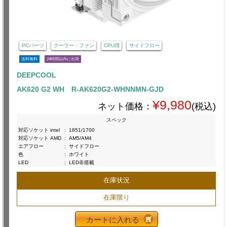
PCパーツ
クーラー・ファン
CPU用
サイドフロー
送料無料
24時間以内に出荷
DEEPCOOL
AK620 G2 WH R-AK620G2-WHNNMN-GJD
¥9,980
ネット価格：
(税込)
スペック
対応ソケット intel
:
1851/1700
対応ソケット AMD
:
AM5/AM4
エアフロー
:
サイドフロー
色
:
ホワイト
LED
:
LED非搭載
在庫状況
在庫限り
カートに入れる