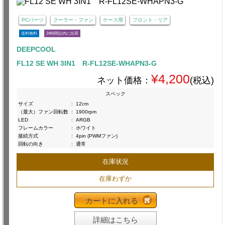
PCパーツ
クーラー・ファン
ケース用
フロント・リア
送料無料
24時間以内に出荷
DEEPCOOL
FL12 SE WH 3IN1 R-FL12SE-WHAPN3-G
¥4,200
ネット価格：
(税込)
スペック
サイズ
:
12cm
（最大）ファン回転数
:
1900rpm
LED
:
ARGB
フレームカラー
:
ホワイト
接続方式
:
4pin (PWMファン)
回転の向き
:
通常
在庫状況
在庫わずか
カートに入れる
詳細はこちら