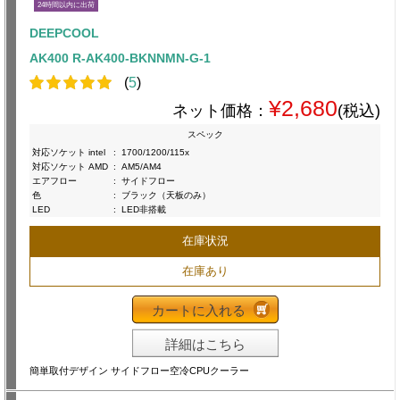
24時間以内に出荷
DEEPCOOL
AK400 R-AK400-BKNNMN-G-1
(
5
)
¥2,680
ネット価格：
(税込)
スペック
対応ソケット intel
:
1700/1200/115x
対応ソケット AMD
:
AM5/AM4
エアフロー
:
サイドフロー
色
:
ブラック（天板のみ）
LED
:
LED非搭載
在庫状況
在庫あり
カートに入れる
詳細はこちら
簡単取付デザイン サイドフロー空冷CPUクーラー