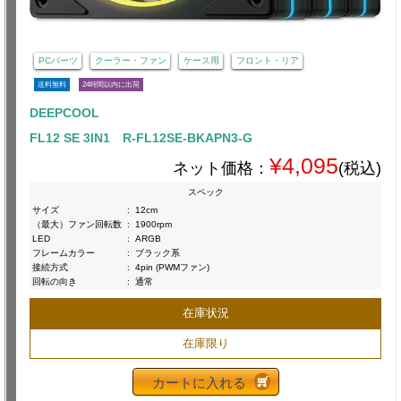
PCパーツ
クーラー・ファン
ケース用
フロント・リア
送料無料
24時間以内に出荷
DEEPCOOL
FL12 SE 3IN1 R-FL12SE-BKAPN3-G
¥4,095
ネット価格：
(税込)
スペック
サイズ
:
12cm
（最大）ファン回転数
:
1900rpm
LED
:
ARGB
フレームカラー
:
ブラック系
接続方式
:
4pin (PWMファン)
回転の向き
:
通常
在庫状況
在庫限り
カートに入れる