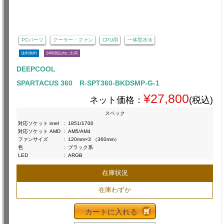
PCパーツ
クーラー・ファン
CPU用
一体型水冷
送料無料
24時間以内に出荷
DEEPCOOL
SPARTACUS 360 R-SPT360-BKDSMP-G-1
¥27,800
ネット価格：
(税込)
スペック
対応ソケット intel
:
1851/1700
対応ソケット AMD
:
AM5/AM4
ファンサイズ
:
120mm×3 （360mm）
色
:
ブラック系
LED
:
ARGB
在庫状況
在庫わずか
カートに入れる