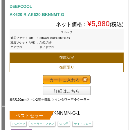
DEEPCOOL
AK620 R-AK620-BKNNMT-G
¥5,980
ネット価格：
(税込)
スペック
対応ソケット intel
:
20XX/1700/1200/115x
対応ソケット AMD
:
AM5/AM4
エアフロー
:
サイドフロー
在庫状況
在庫限り
カートに入れる
詳細はこちら
新型120mmファン2基を搭載 ツインタワー空冷クーラー
ベストセラー
PCパーツ
クーラー・ファン
CPU用
サイドフロー