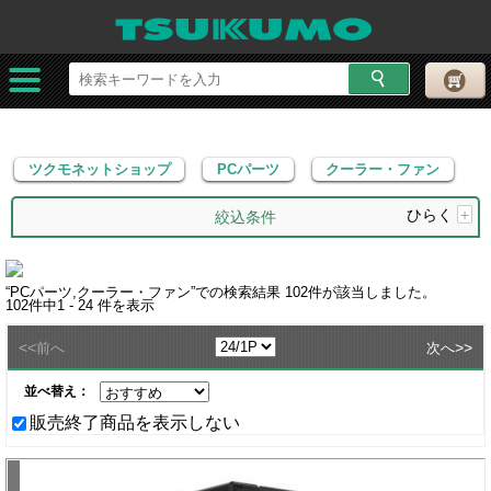
ツクモネットショップ
PCパーツ
クーラー・ファン
ツクモネットショップ
PCパーツ
クーラー・ファン
ひらく
+
絞込条件
“
PCパーツ,クーラー・ファン
”での検索結果
102
件が該当しました。
102
件中
1 - 24
件を表示
<<
>>
前へ
次へ
並べ替え：
販売終了商品を表示しない