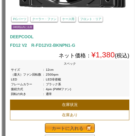
PCパーツ
クーラー・ファン
ケース用
フロント・リア
24時間以内に出荷
DEEPCOOL
FD12 V2 R-FD12V2-BKNPN1-G
¥1,380
ネット価格：
(税込)
スペック
サイズ
:
12cm
（最大）ファン回転数
:
2500rpm
LED
:
LED非搭載
フレームカラー
:
ブラック系
接続方式
:
4pin (PWMファン)
回転の向き
:
通常
在庫状況
在庫あり
カートに入れる