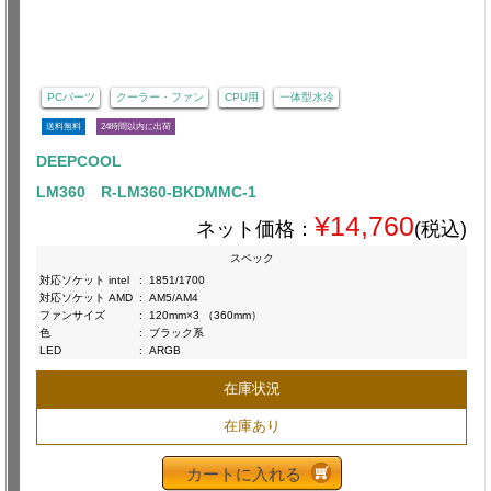
PCパーツ
クーラー・ファン
CPU用
一体型水冷
送料無料
24時間以内に出荷
DEEPCOOL
LM360 R-LM360-BKDMMC-1
¥14,760
ネット価格：
(税込)
スペック
対応ソケット intel
:
1851/1700
対応ソケット AMD
:
AM5/AM4
ファンサイズ
:
120mm×3 （360mm）
色
:
ブラック系
LED
:
ARGB
在庫状況
在庫あり
カートに入れる