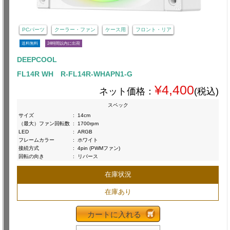
PCパーツ
クーラー・ファン
ケース用
フロント・リア
送料無料
24時間以内に出荷
DEEPCOOL
FL14R WH R-FL14R-WHAPN1-G
¥4,400
ネット価格：
(税込)
スペック
サイズ
:
14cm
（最大）ファン回転数
:
1700rpm
LED
:
ARGB
フレームカラー
:
ホワイト
接続方式
:
4pin (PWMファン)
回転の向き
:
リバース
在庫状況
在庫あり
カートに入れる