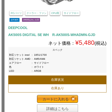
PCパーツ
クーラー・ファン
CPU用
サイドフロー
送料無料
24時間以内に出荷
DEEPCOOL
AK500S DIGITAL SE WH R-AK500S-WHADMN-GJD
¥5,480
ネット価格：
(税込)
スペック
対応ソケット intel
:
1851/1700
対応ソケット AMD
:
AM5/AM4
エアフロー
:
サイドフロー
色
:
ホワイト
LED
:
ARGB
在庫状況
在庫あり
カートに入れる
詳細はこちら