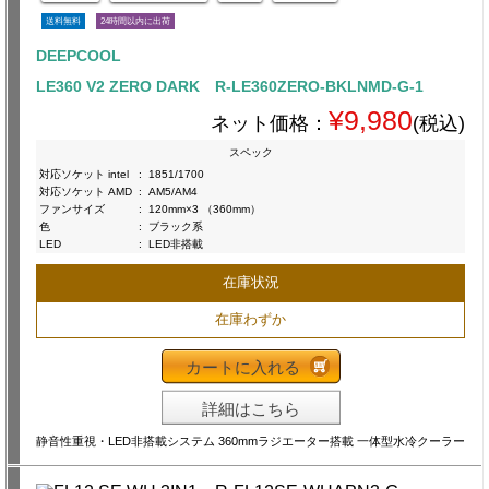
送料無料
24時間以内に出荷
DEEPCOOL
LE360 V2 ZERO DARK R-LE360ZERO-BKLNMD-G-1
¥9,980
ネット価格：
(税込)
スペック
対応ソケット intel
:
1851/1700
対応ソケット AMD
:
AM5/AM4
ファンサイズ
:
120mm×3 （360mm）
色
:
ブラック系
LED
:
LED非搭載
在庫状況
在庫わずか
カートに入れる
詳細はこちら
静音性重視・LED非搭載システム 360mmラジエーター搭載 一体型水冷クーラー