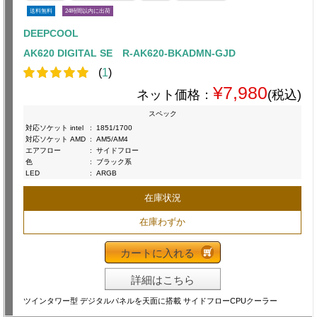
送料無料
24時間以内に出荷
DEEPCOOL
AK620 DIGITAL SE R-AK620-BKADMN-GJD
(
1
)
¥7,980
ネット価格：
(税込)
スペック
対応ソケット intel
:
1851/1700
対応ソケット AMD
:
AM5/AM4
エアフロー
:
サイドフロー
色
:
ブラック系
LED
:
ARGB
在庫状況
在庫わずか
カートに入れる
詳細はこちら
ツインタワー型 デジタルパネルを天面に搭載 サイドフローCPUクーラー