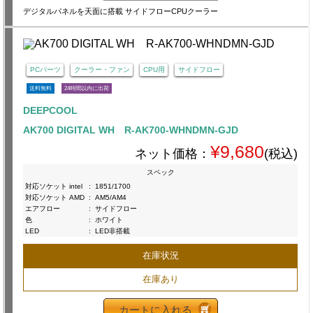
デジタルパネルを天面に搭載 サイドフローCPUクーラー
PCパーツ
クーラー・ファン
CPU用
サイドフロー
送料無料
24時間以内に出荷
DEEPCOOL
AK700 DIGITAL WH R-AK700-WHNDMN-GJD
¥9,680
ネット価格：
(税込)
スペック
対応ソケット intel
:
1851/1700
対応ソケット AMD
:
AM5/AM4
エアフロー
:
サイドフロー
色
:
ホワイト
LED
:
LED非搭載
在庫状況
在庫あり
カートに入れる