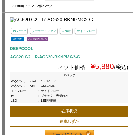
120mm角ファン 3個パック
PCパーツ
クーラー・ファン
CPU用
サイドフロー
送料無料
24時間以内に出荷
DEEPCOOL
AG620 G2 R-AG620-BKNPMG2-G
¥5,880
ネット価格：
(税込)
スペック
対応ソケット intel
:
1851/1700
対応ソケット AMD
:
AM5/AM4
エアフロー
:
サイドフロー
色
:
ブラック（天板のみ）
LED
:
LED非搭載
在庫状況
在庫わずか
カートに入れる