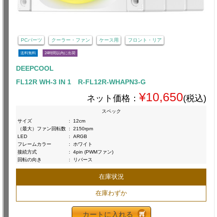
PCパーツ
クーラー・ファン
ケース用
フロント・リア
送料無料
24時間以内に出荷
DEEPCOOL
FL12R WH-3 IN 1 R-FL12R-WHAPN3-G
¥10,650
ネット価格：
(税込)
スペック
サイズ
:
12cm
（最大）ファン回転数
:
2150rpm
LED
:
ARGB
フレームカラー
:
ホワイト
接続方式
:
4pin (PWMファン)
回転の向き
:
リバース
在庫状況
在庫わずか
カートに入れる