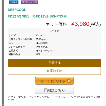
送料無料
24時間以内に出荷
DEEPCOOL
FD12 V2 3IN1 R-FD12V2-BKNPN3-G
¥3,980
ネット価格：
(税込)
スペック
サイズ
:
12cm
（最大）ファン回転数
:
2500rpm
LED
:
LED非搭載
フレームカラー
:
ブラック系
接続方式
:
4pin (PWMファン)
回転の向き
:
通常
在庫状況
在庫わずか
カートに入れる
詳細はこちら
パフォーマンス・インテグラルブレード サイレントリング 120mm角ファン 3個
パック