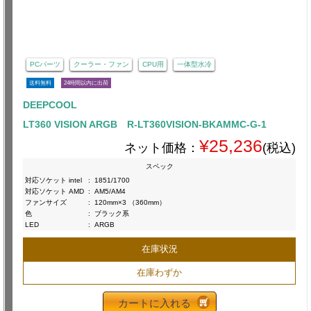
PCパーツ
クーラー・ファン
CPU用
一体型水冷
送料無料
24時間以内に出荷
DEEPCOOL
LT360 VISION ARGB R-LT360VISION-BKAMMC-G-1
¥25,236
ネット価格：
(税込)
スペック
対応ソケット intel
:
1851/1700
対応ソケット AMD
:
AM5/AM4
ファンサイズ
:
120mm×3 （360mm）
色
:
ブラック系
LED
:
ARGB
在庫状況
在庫わずか
カートに入れる