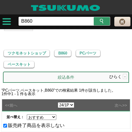
ツクモネットショップ
B860
PCパーツ
ベースキット
ツクモネットショップ
B860
PCパーツ
ベースキット
ひらく
+
絞込条件
“
PCパーツ,ベースキット,B860
”での検索結果
1
件が該当しました。
1
件中
1 - 1
件を表示
<<
>>
前へ
次へ
並べ替え：
販売終了商品を表示しない