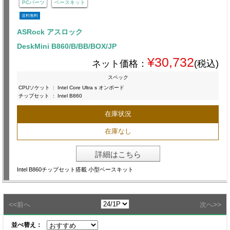
PCパーツ
ベースキット
送料無料
ASRock アスロック
DeskMini B860/B/BB/BOX/JP
¥30,732
ネット価格：
(税込)
スペック
CPUソケット
:
Intel Core Ultra s オンボード
チップセット
:
Intel B860
在庫状況
在庫なし
詳細はこちら
Intel B860チップセット搭載 小型ベースキット
<<
>>
前へ
次へ
並べ替え：