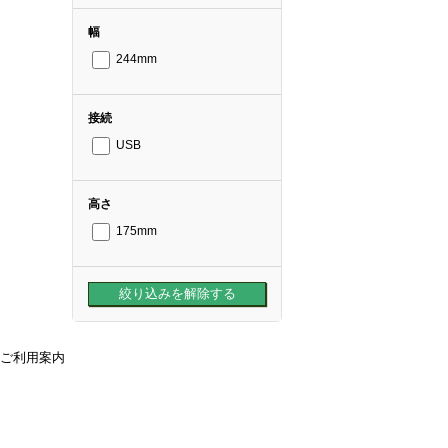
幅
244mm
接続
USB
高さ
175mm
ご利用案内
ご利用案内
送料・配送について
お支払方法について
領収書が必要な時は
キャンセル・返品について
よくあるご質問
偽サイトにご注意ください