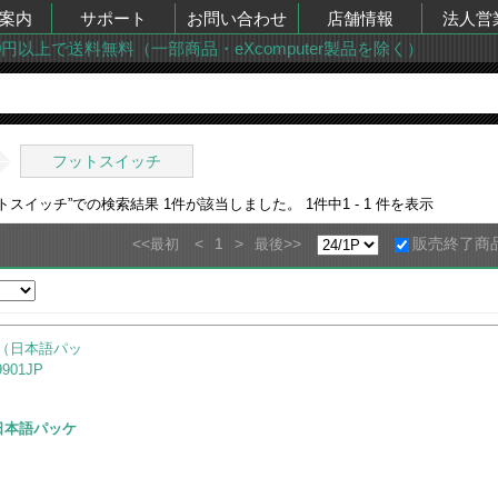
案内
サポート
お問い合わせ
店舗情報
法人営
00円以上で送料無料（一部商品・eXcomputer製品を除く）
フットスイッチ
ットスイッチ
”での検索結果
1
件が該当しました。
1
件中
1 - 1
件を表示
<<
<
1
>
>>
販売終了商
最初
最後
l（日本語パッケ