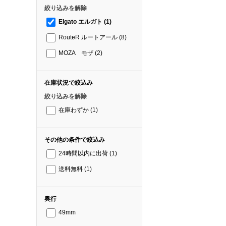
絞り込みを解除
Elgato エルガト
(1)
RouteR ルートアール
(8)
MOZA モザ
(2)
在庫状況で絞込み
絞り込みを解除
在庫わずか
(1)
その他の条件で絞込み
24時間以内に出荷
(1)
送料無料
(1)
奥行
49mm