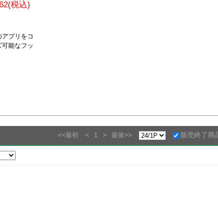
062(税込)
のアプリをコ
ズ可能なフッ
<<
<
1
>
>>
販売終了商
最初
最後