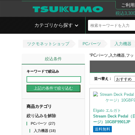
ご利用
税込3,3
カテゴリから探す
ツクモネットショップ
PCパーツ
入力機器
“
PCパーツ,入力機器,フ
絞込条件
キーワードで絞込み
並べ替え：
商品カテゴリ
Elgato エルガト
絞り込みを解除
Stream Deck Peda
ージ）10GBF9901JP
PCパーツ
(27)
送料無料
入力機器
(18)