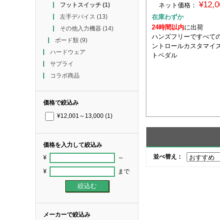
¥12,
ネット価格：
フットスイッチ
(1)
在庫わずか
左手デバイス
(13)
24時間以内
に出荷
その他入力機器
(14)
ハンズフリーですべて
ボード類
(9)
ントロールカスタマイ
ハードウェア
トペダル
サプライ
コラボ商品
価格で絞込み
¥12,001～13,000
(1)
価格を入力して絞込み
並べ替え：
¥
～
¥
まで
メーカーで絞込み