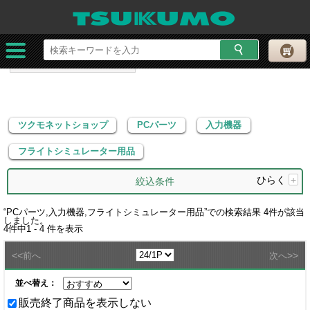
ツクモネットショップ
PCパーツ
入力機器
フライトシミュレーター用品
ツクモネットショップ
PCパーツ
入力機器
フライトシミュレーター用品
ひらく
+
絞込条件
“
PCパーツ,入力機器,フライトシミュレーター用品
”での検索結果
4
件が該当
しました。
4
件中
1 - 4
件を表示
<<
>>
前へ
次へ
並べ替え：
販売終了商品を表示しない