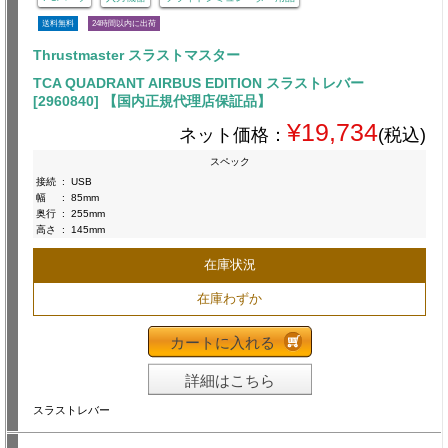
送料無料
24時間以内に出荷
Thrustmaster スラストマスター
TCA QUADRANT AIRBUS EDITION スラストレバー
[2960840] 【国内正規代理店保証品】
¥19,734
ネット価格：
(税込)
スペック
接続
:
USB
幅
:
85mm
奥行
:
255mm
高さ
:
145mm
在庫状況
在庫わずか
カートに入れる
詳細はこちら
スラストレバー