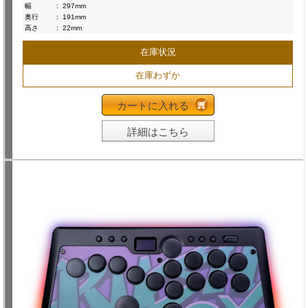
幅
:
297mm
奥行
:
191mm
高さ
:
22mm
在庫状況
在庫わずか
カートに入れる
詳細はこちら