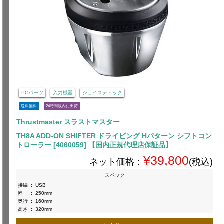
PCパーツ
入力機器
ジョイスティック
送料無料
24時間以内に出荷
Thrustmaster スラストマスター
TH8A ADD-ON SHIFTER ドライビング Hパターン シフトコン
トローラー [4060059] 【国内正規代理店保証品】
¥39,800
ネット価格：
(税込)
スペック
接続
:
USB
幅
:
250mm
奥行
:
160mm
高さ
:
320mm