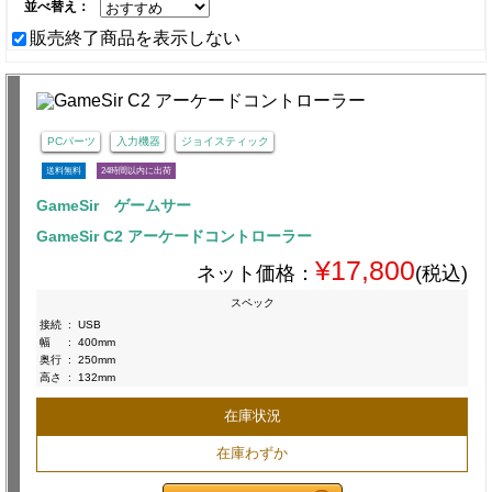
並べ替え：
販売終了商品を表示しない
PCパーツ
入力機器
ジョイスティック
送料無料
24時間以内に出荷
GameSir ゲームサー
GameSir C2 アーケードコントローラー
¥17,800
ネット価格：
(税込)
スペック
接続
:
USB
幅
:
400mm
奥行
:
250mm
高さ
:
132mm
在庫状況
在庫わずか