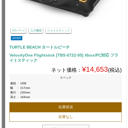
PCパーツ
入力機器
ジョイスティック
送料無料
TURTLE BEACH タートルビーチ
VelocityOne Flightstick [TBS-0722-05] Xbox/PC対応 フラ
イトスティック
¥14,653
ネット価格：
(税込)
スペック
接続
:
USB
幅
:
217mm
奥行
:
230mm
高さ
:
164mm
在庫状況
在庫なし