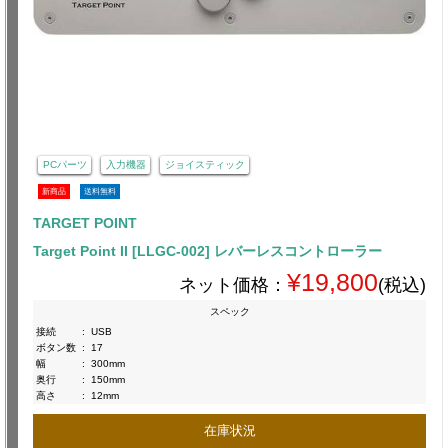
PCパーツ
入力機器
ジョイスティック
新商品
送料無料
TARGET POINT
Target Point II [LLGC-002] レバーレスコントローラー
¥19,800
ネット価格：
(税込)
スペック
接続
:
USB
ボタン数
:
17
幅
:
300mm
奥行
:
150mm
高さ
:
12mm
在庫状況