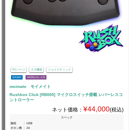
PCパーツ
入力機器
ジョイスティック
送料無料
24時間以内に出荷
moimate モイメイト
Rushbox Click [RB005] マイクロスイッチ搭載 レバーレスコ
ントローラー
¥44,000
ネット価格：
(税込)
スペック
接続
:
USB
ボタン数
:
24