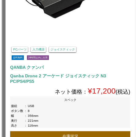
PCパーツ
入力機器
ジョイスティック
送料無料
24時間以内に出荷
QANBA クァンバ
Qanba Drone 2 アーケード ジョイスティック N3
PC/PS4/PS5
¥17,200
ネット価格：
(税込)
スペック
接続
:
USB
ボタン数
:
8
幅
:
356mm
奥行
:
221mm
高さ
:
116mm
在庫状況