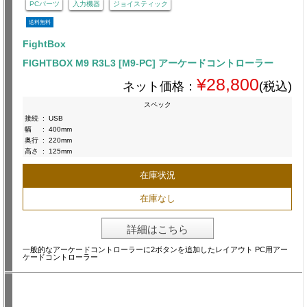
PCパーツ
入力機器
ジョイスティック
送料無料
FightBox
FIGHTBOX M9 R3L3 [M9-PC] アーケードコントローラー
¥28,800
ネット価格：
(税込)
スペック
接続
:
USB
幅
:
400mm
奥行
:
220mm
高さ
:
125mm
在庫状況
在庫なし
詳細はこちら
一般的なアーケードコントローラーに2ボタンを追加したレイアウト PC用アー
ケードコントローラー