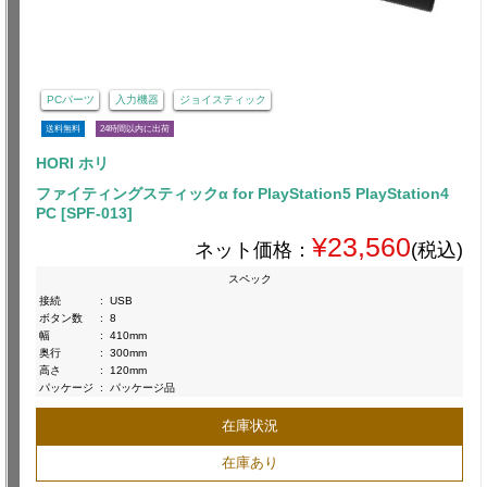
PCパーツ
入力機器
ジョイスティック
送料無料
24時間以内に出荷
HORI ホリ
ファイティングスティックα for PlayStation5 PlayStation4
PC [SPF-013]
¥23,560
ネット価格：
(税込)
スペック
接続
:
USB
ボタン数
:
8
幅
:
410mm
奥行
:
300mm
高さ
:
120mm
パッケージ
:
パッケージ品
在庫状況
在庫あり