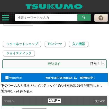
ツクモネットショップ
PCパーツ
入力機器
ジョイスティック
ツクモネットショップ
PCパーツ
入力機器
ジョイスティック
ひらく
+
絞込条件
“
PCパーツ,入力機器,ジョイスティック
”での検索結果
32
件が該当しまし
た。
32
件中
1 - 24
件を表示
<<
>>
前へ
次へ