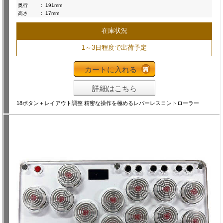
奥行
:
191mm
高さ
:
17mm
在庫状況
1～3日程度で出荷予定
カートに入れる
詳細はこちら
18ボタン＋レイアウト調整 精密な操作を極めるレバーレスコントローラー