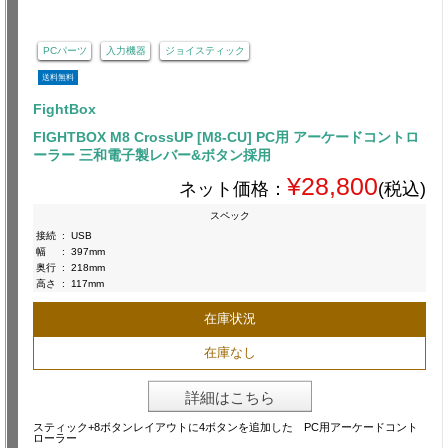
PCパーツ
入力機器
ジョイスティック
送料無料
FightBox
FIGHTBOX M8 CrossUP [M8-CU] PC用 アーケードコントロ
ーラー 三和電子製レバー&ボタン採用
¥28,800
ネット価格：
(税込)
スペック
接続
:
USB
幅
:
397mm
奥行
:
218mm
高さ
:
117mm
在庫状況
在庫なし
詳細はこちら
スティック+8ボタンレイアウトに4ボタンを追加した PC用アーケードコント
ローラー