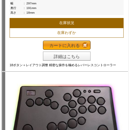
幅
:
297mm
奥行
:
191mm
高さ
:
18mm
在庫状況
在庫わずか
カートに入れる
詳細はこちら
18ボタン＋レイアウト調整 精密な操作を極めるレバーレスコントローラー