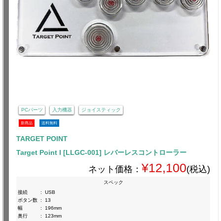
PCパーツ
入力機器
ジョイスティック
新商品
送料無料
TARGET POINT
Target Point I [LLGC-001] レバーレスコントローラー
¥12,100
ネット価格：
(税込)
スペック
接続
:
USB
ボタン数
:
13
幅
:
196mm
奥行
:
123mm