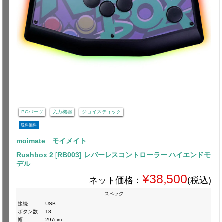
PCパーツ
入力機器
ジョイスティック
送料無料
moimate モイメイト
Rushbox 2 [RB003] レバーレスコントローラー ハイエンドモ
デル
¥38,500
ネット価格：
(税込)
スペック
接続
:
USB
ボタン数
:
18
幅
:
297mm