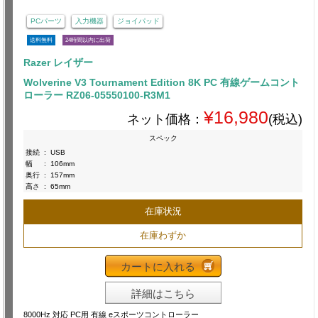
PCパーツ
入力機器
ジョイパッド
送料無料
24時間以内に出荷
Razer レイザー
Wolverine V3 Tournament Edition 8K PC 有線ゲームコント
ローラー RZ06-05550100-R3M1
¥16,980
ネット価格：
(税込)
スペック
接続
:
USB
幅
:
106mm
奥行
:
157mm
高さ
:
65mm
在庫状況
在庫わずか
カートに入れる
詳細はこちら
8000Hz 対応 PC用 有線 eスポーツコントローラー