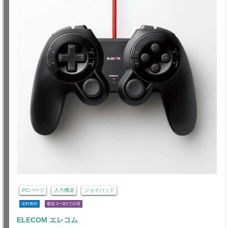
PCパーツ
入力機器
ジョイパッド
送料無料
最短 1〜3日で出荷
ELECOM エレコム