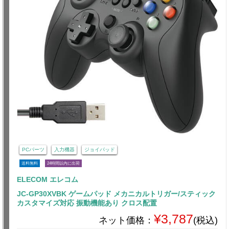
PCパーツ
入力機器
ジョイパッド
送料無料
24時間以内に出荷
ELECOM エレコム
JC-GP30XVBK ゲームパッド メカニカルトリガー/スティック
カスタマイズ対応 振動機能あり クロス配置
¥3,787
ネット価格：
(税込)