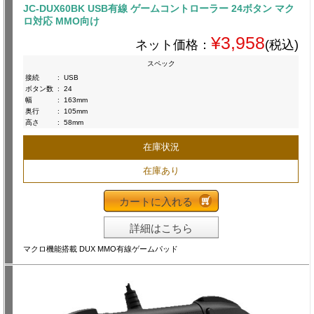
JC-DUX60BK USB有線 ゲームコントローラー 24ボタン マク
ロ対応 MMO向け
¥3,958
ネット価格：
(税込)
スペック
接続
:
USB
ボタン数
:
24
幅
:
163mm
奥行
:
105mm
高さ
:
58mm
在庫状況
在庫あり
カートに入れる
詳細はこちら
マクロ機能搭載 DUX MMO有線ゲームパッド