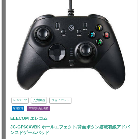
PCパーツ
入力機器
ジョイパッド
送料無料
24時間以内に出荷
ELECOM エレコム
JC-GP60XVBK ホールエフェクト/背面ボタン搭載有線アドバ
ンスドゲームパッド