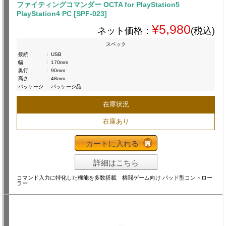
ファイティングコマンダー OCTA for PlayStation5
PlayStation4 PC [SPF-023]
¥5,980
ネット価格：
(税込)
スペック
接続
:
USB
幅
:
170mm
奥行
:
90mm
高さ
:
48mm
パッケージ
:
パッケージ品
在庫状況
在庫あり
カートに入れる
詳細はこちら
コマンド入力に特化した機能を多数搭載 格闘ゲーム向け パッド型コントロー
ラー