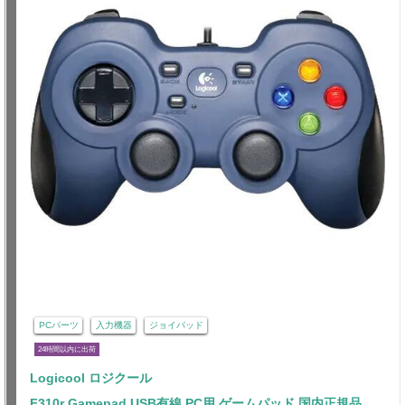
PCパーツ
入力機器
ジョイパッド
24時間以内に出荷
Logicool ロジクール
F310r Gamepad USB有線 PC用 ゲームパッド 国内正規品