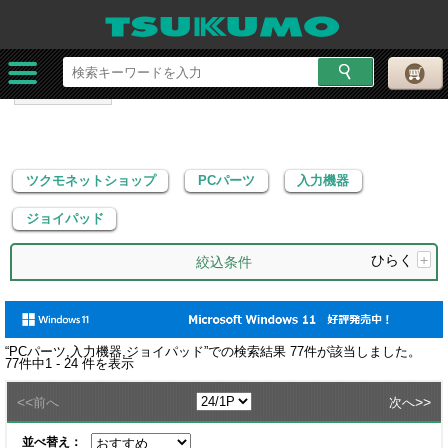
ツクモネットショップ
PCパーツ
入力機器
ジョイパッド
ツクモネットショップ
PCパーツ
入力機器
ジョイパッド
ひらく
+
絞込条件
“
PCパーツ,入力機器,ジョイパッド
”での検索結果
77
件が該当しました。
77
件中
1 - 24
件を表示
<<
>>
前へ
次へ
並べ替え：