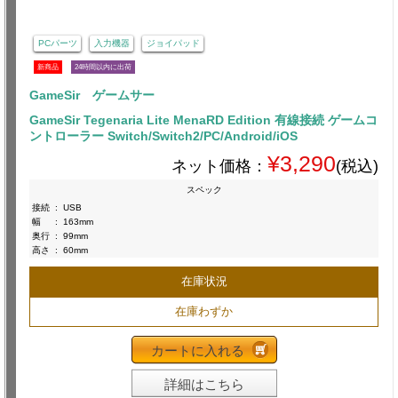
PCパーツ
入力機器
ジョイパッド
新商品
24時間以内に出荷
GameSir ゲームサー
GameSir Tegenaria Lite MenaRD Edition 有線接続 ゲームコ
ントローラー Switch/Switch2/PC/Android/iOS
¥3,290
ネット価格：
(税込)
スペック
接続
:
USB
幅
:
163mm
奥行
:
99mm
高さ
:
60mm
在庫状況
在庫わずか
カートに入れる
詳細はこちら