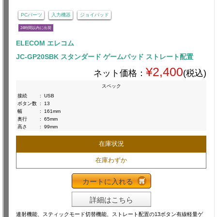
PCパーツ
入力機器
ジョイパッド
24時間以内に出荷
ELECOM エレコム
JC-GP20SBK スタンダード ゲームパッド ストレート配置
¥2,400
ネット価格：
(税込)
スペック
接続
:
USB
ボタン数
:
13
幅
:
161mm
奥行
:
65mm
高さ
:
99mm
在庫状況
在庫わずか
カートに入れる
詳細はこちら
連射機能、スティックモード切替機能、ストレート配置の13ボタン有線軽量ゲ