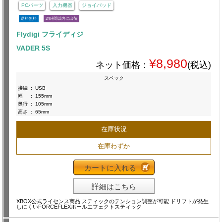
PCパーツ
入力機器
ジョイパッド
送料無料
24時間以内に出荷
Flydigi フライディジ
VADER 5S
¥8,980
ネット価格：
(税込)
スペック
接続
:
USB
幅
:
155mm
奥行
:
105mm
高さ
:
65mm
在庫状況
在庫わずか
カートに入れる
詳細はこちら
XBOX公式ライセンス商品 スティックのテンション調整が可能 ドリフトが発生
しにくいFORCEFLEXホールエフェクトスティック