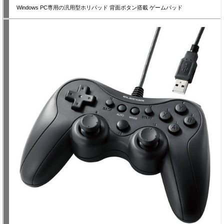
Windows PC専用の汎用型ホリパッド 背面ボタン搭載 ゲームパッド