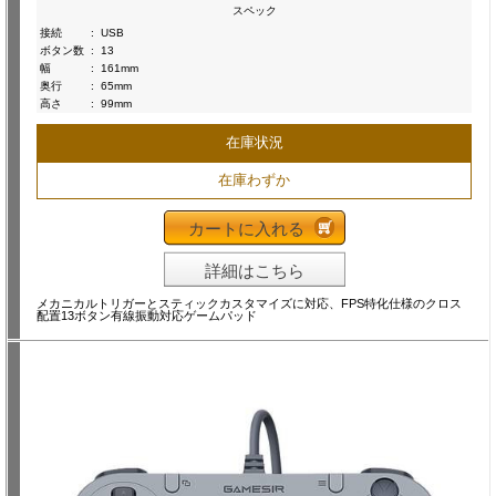
スペック
接続
:
USB
ボタン数
:
13
幅
:
161mm
奥行
:
65mm
高さ
:
99mm
在庫状況
在庫わずか
カートに入れる
詳細はこちら
メカニカルトリガーとスティックカスタマイズに対応、FPS特化仕様のクロス
配置13ボタン有線振動対応ゲームパッド