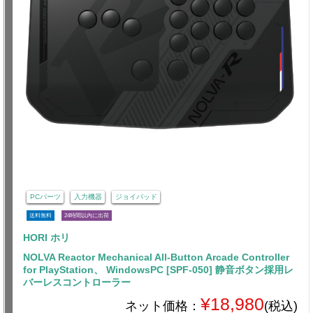
PCパーツ
入力機器
ジョイパッド
送料無料
24時間以内に出荷
HORI ホリ
NOLVA Reactor Mechanical All-Button Arcade Controller
for PlayStation、 WindowsPC [SPF-050] 静音ボタン採用レ
バーレスコントローラー
¥18,980
ネット価格：
(税込)