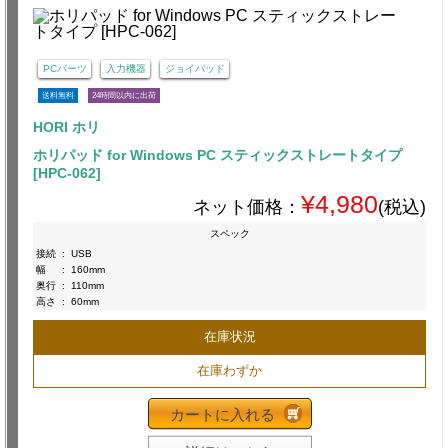
PCパーツ
入力機器
ジョイパッド
送料無料
24時間以内に出荷
HORI ホリ
ホリパッド for Windows PC スティックストレートタイプ
[HPC-062]
¥4,980
ネット価格：
(税込)
スペック
接続
:
USB
幅
:
160mm
奥行
:
110mm
高さ
:
60mm
在庫状況
在庫わずか
カートに入れる