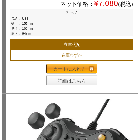
¥7,080
ネット価格：
(税込)
スペック
接続
:
USB
幅
:
155mm
奥行
:
103mm
高さ
:
64mm
在庫状況
在庫わずか
カートに入れる
詳細はこちら