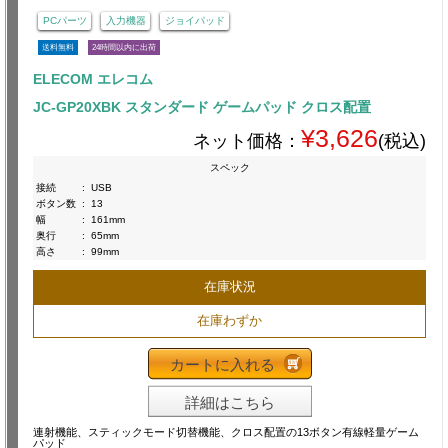
PCパーツ
入力機器
ジョイパッド
送料無料
24時間以内に出荷
ELECOM エレコム
JC-GP20XBK スタンダード ゲームパッド クロス配置
¥3,626
ネット価格：
(税込)
スペック
接続
:
USB
ボタン数
:
13
幅
:
161mm
奥行
:
65mm
高さ
:
99mm
在庫状況
在庫わずか
カートに入れる
詳細はこちら
連射機能、スティックモード切替機能、クロス配置の13ボタン有線軽量ゲーム
パッド