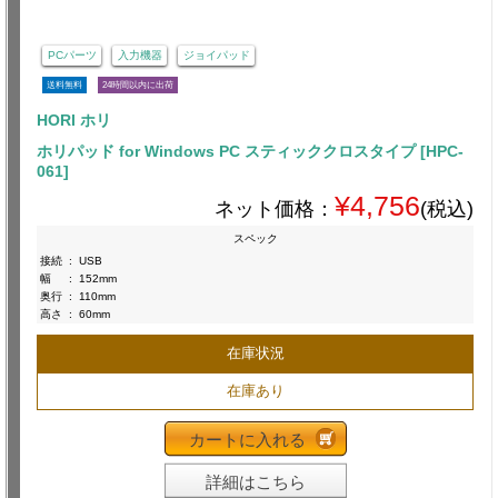
PCパーツ
入力機器
ジョイパッド
送料無料
24時間以内に出荷
HORI ホリ
ホリパッド for Windows PC スティッククロスタイプ [HPC-
061]
¥4,756
ネット価格：
(税込)
スペック
接続
:
USB
幅
:
152mm
奥行
:
110mm
高さ
:
60mm
在庫状況
在庫あり
カートに入れる
詳細はこちら