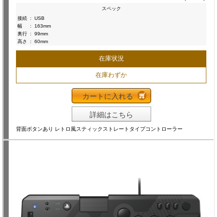
スペック
接続
:
USB
幅
:
163mm
奥行
:
99mm
高さ
:
60mm
在庫状況
在庫わずか
カートに入れる
詳細はこちら
背面ボタンあり レトロ風スティックストレートタイプコントローラー