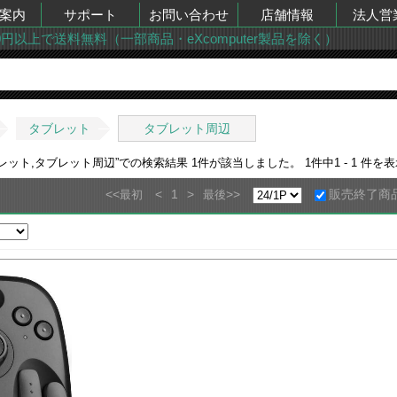
案内
サポート
お問い合わせ
店舗情報
法人営
00円以上で送料無料（一部商品・eXcomputer製品を除く）
タブレット
タブレット周辺
ブレット,タブレット周辺
”での検索結果
1
件が該当しました。
1
件中
1 - 1
件を表
<<
<
1
>
>>
販売終了商
最初
最後