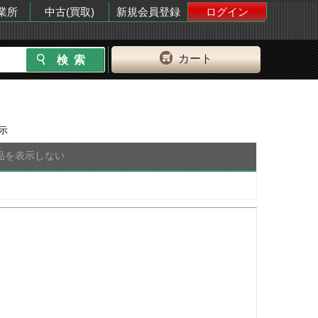
業所
中古(買取)
新規会員登録
ログイン
カート
示
品を表示しない