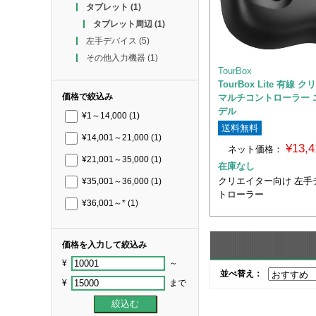
タブレット
(1)
タブレット周辺
(1)
左手デバイス
(5)
その他入力機器
(1)
TourBox
TourBox Lite 有線
価格で絞込み
マルチコントローラー 
デル
¥1～14,000
(1)
送料無料
¥14,001～21,000
(1)
¥13,
ネット価格：
¥21,001～35,000
(1)
在庫なし
クリエイター向け 左手
¥35,001～36,000
(1)
トローラー
¥36,001～*
(1)
価格を入力して絞込み
¥
～
並べ替え：
¥
まで