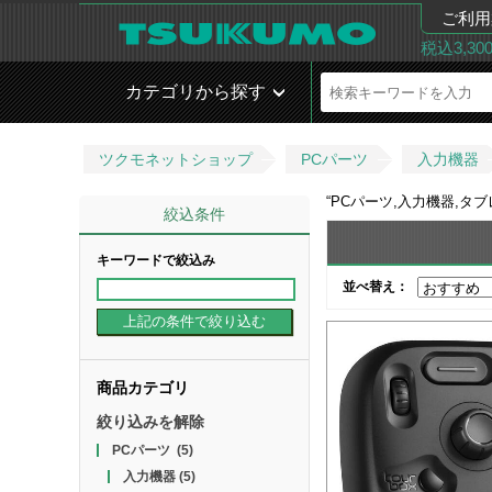
ご利用
税込3,3
カテゴリから探す
ツクモネットショップ
PCパーツ
入力機器
“
PCパーツ,入力機器,タ
絞込条件
キーワードで絞込み
並べ替え：
商品カテゴリ
絞り込みを解除
PCパーツ
(5)
入力機器
(5)