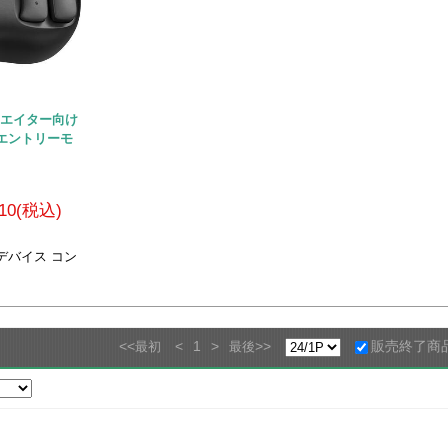
 クリエイター向け
エントリーモ
410(税込)
デバイス コン
<<
<
1
>
>>
販売終了商
最初
最後