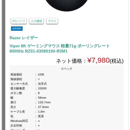
PCパーツ
入力機器
マウス
送料無料
Razer レイザー
Viper 8K ゲーミングマウス 軽量71g ポーリングレート
8000Hz RZ01-03580100-R3M1
¥7,980
ネット価格：
(税込)
スペック
有線接続
:
USB
無線接続
:
×
センサー方式
:
光学式
最大解像度
:
20000
ボタン数
:
8
幅
:
58mm
奥行
:
126.7mm
高さ
:
37.8mm
ケーブル長
:
1.8m
色
:
黒系
Windows対応
:
○
左右対称
:
○