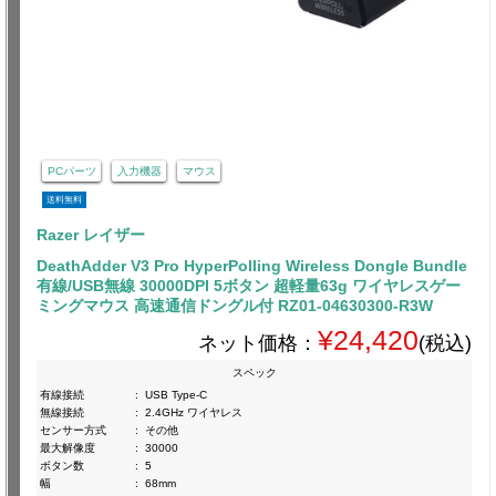
PCパーツ
入力機器
マウス
送料無料
Razer レイザー
DeathAdder V3 Pro HyperPolling Wireless Dongle Bundle
有線/USB無線 30000DPI 5ボタン 超軽量63g ワイヤレスゲー
ミングマウス 高速通信ドングル付 RZ01-04630300-R3W
¥24,420
ネット価格：
(税込)
スペック
有線接続
:
USB Type-C
無線接続
:
2.4GHz ワイヤレス
センサー方式
:
その他
最大解像度
:
30000
ボタン数
:
5
幅
:
68mm