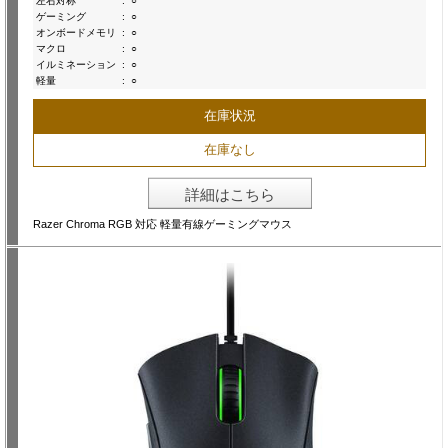
左右対称
:
○
ゲーミング
:
○
オンボードメモリ
:
○
マクロ
:
○
イルミネーション
:
○
軽量
:
○
在庫状況
在庫なし
詳細はこちら
Razer Chroma RGB 対応 軽量有線ゲーミングマウス