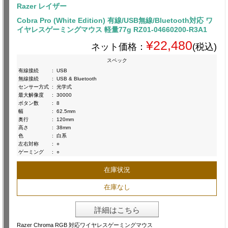
Razer レイザー
Cobra Pro (White Edition) 有線/USB無線/Bluetooth対応 ワ
イヤレスゲーミングマウス 軽量77g RZ01-04660200-R3A1
¥22,480
ネット価格：
(税込)
スペック
有線接続
:
USB
無線接続
:
USB & Bluetooth
センサー方式
:
光学式
最大解像度
:
30000
ボタン数
:
8
幅
:
62.5mm
奥行
:
120mm
高さ
:
38mm
色
:
白系
左右対称
:
○
ゲーミング
:
○
在庫状況
在庫なし
詳細はこちら
Razer Chroma RGB 対応ワイヤレスゲーミングマウス