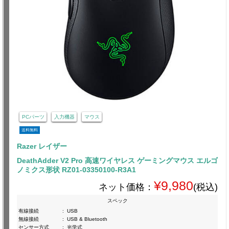
PCパーツ
入力機器
マウス
送料無料
Razer レイザー
DeathAdder V2 Pro 高速ワイヤレス ゲーミングマウス エルゴ
ノミクス形状 RZ01-03350100-R3A1
¥9,980
ネット価格：
(税込)
スペック
有線接続
:
USB
無線接続
:
USB & Bluetooth
センサー方式
:
光学式