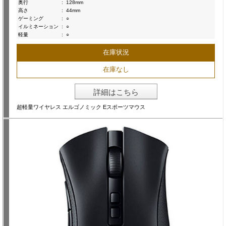
奥行
:
128mm
高さ
:
44mm
ゲーミング
:
○
イルミネーション
:
○
軽量
:
○
在庫状況
在庫なし
詳細はこちら
超軽量ワイヤレス エルゴノミック Eスポーツマウス