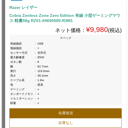
Razer レイザー
Cobra Zenless Zone Zero Edition 有線 小型ゲーミングマウ
ス 軽量58g RZ01-04650500-R3M1
¥9,980
ネット価格：
(税込)
スペック
有線接続
:
USB
無線接続
:
×
センサー方式
:
光学式
最大解像度
:
8500
ボタン数
:
6
幅
:
62.7mm
奥行
:
119.6mm
高さ
:
38.2mm
ケーブル長
:
1.8m
色
:
黒系
ゲーミング
:
○
オンボードメモリ
:
○
イルミネーション
:
○
軽量
:
○
在庫状況
在庫なし