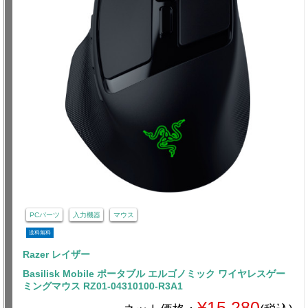
PCパーツ
入力機器
マウス
送料無料
Razer レイザー
Basilisk Mobile ポータブル エルゴノミック ワイヤレスゲー
ミングマウス RZ01-04310100-R3A1
¥15,280