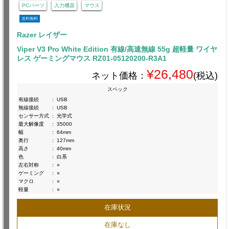
PCパーツ
入力機器
マウス
送料無料
Razer レイザー
Viper V3 Pro White Edition 有線/高速無線 55g 超軽量 ワイヤ
レス ゲーミングマウス RZ01-05120200-R3A1
¥26,480
ネット価格：
(税込)
スペック
有線接続
:
USB
無線接続
:
USB
センサー方式
:
光学式
最大解像度
:
35000
幅
:
64mm
奥行
:
127mm
高さ
:
40mm
色
:
白系
左右対称
:
○
ゲーミング
:
○
マクロ
:
○
軽量
:
○
在庫状況
在庫なし