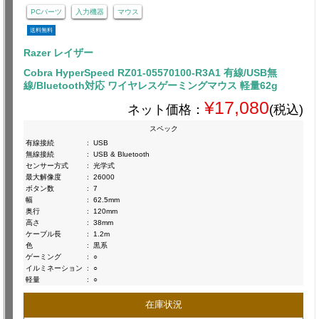
PCパーツ
入力機器
マウス
送料無料
Razer レイザー
Cobra HyperSpeed RZ01-05570100-R3A1 有線/USB無
線/Bluetooth対応 ワイヤレスゲーミングマウス 軽量62g
¥17,080
ネット価格：
(税込)
スペック
有線接続
:
USB
無線接続
:
USB & Bluetooth
センサー方式
:
光学式
最大解像度
:
26000
ボタン数
:
7
幅
:
62.5mm
奥行
:
120mm
高さ
:
38mm
ケーブル長
:
1.2m
色
:
黒系
ゲーミング
:
○
イルミネーション
:
○
軽量
:
○
在庫状況