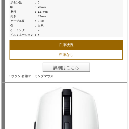
ボタン数
:
5
幅
:
73mm
奥行
:
127mm
高さ
:
43mm
ケーブル長
:
2.1m
色
:
白系
ゲーミング
:
○
イルミネーション
:
○
在庫状況
在庫なし
詳細はこちら
5ボタン 有線ゲーミングマウス