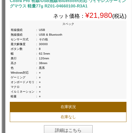
Cobra Pro 有線/USB無線/Bluetooth対応 ワイヤレスゲーミン
グマウス 軽量77g RZ01-04660100-R3A1
¥21,980
ネット価格：
(税込)
スペック
有線接続
:
USB
無線接続
:
USB & Bluetooth
センサー方式
:
その他
最大解像度
:
30000
ボタン数
:
8
幅
:
62.5mm
奥行
:
120mm
高さ
:
38mm
色
:
黒系
Windows対応
:
○
ゲーミング
:
○
オンボードメモリ
:
○
マクロ
:
○
イルミネーション
:
○
軽量
:
○
在庫状況
在庫なし
詳細はこちら