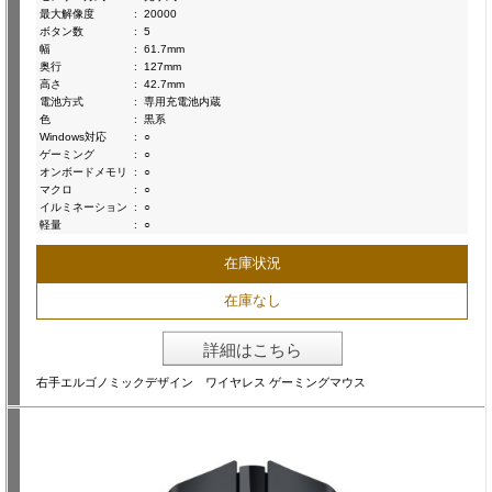
最大解像度
:
20000
ボタン数
:
5
幅
:
61.7mm
奥行
:
127mm
高さ
:
42.7mm
電池方式
:
専用充電池内蔵
色
:
黒系
Windows対応
:
○
ゲーミング
:
○
オンボードメモリ
:
○
マクロ
:
○
イルミネーション
:
○
軽量
:
○
在庫状況
在庫なし
詳細はこちら
右手エルゴノミックデザイン ワイヤレス ゲーミングマウス