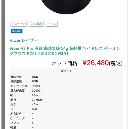
PCパーツ
入力機器
マウス
送料無料
Razer レイザー
Viper V3 Pro 有線/高速無線 54g 超軽量 ワイヤレス ゲーミン
グマウス RZ01-05120100-R3A1
¥26,480
ネット価格：
(税込)
スペック
有線接続
:
USB
無線接続
:
USB
センサー方式
:
光学式
最大解像度
:
35000
幅
:
64mm
奥行
:
127mm
高さ
:
40mm
色
:
黒系
左右対称
:
○
ゲーミング
:
○
マクロ
:
○
軽量
:
○