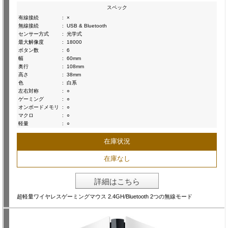
スペック
有線接続
:
×
無線接続
:
USB & Bluetooth
センサー方式
:
光学式
最大解像度
:
18000
ボタン数
:
6
幅
:
60mm
奥行
:
108mm
高さ
:
38mm
色
:
白系
左右対称
:
○
ゲーミング
:
○
オンボードメモリ
:
○
マクロ
:
○
軽量
:
○
在庫状況
在庫なし
詳細はこちら
超軽量ワイヤレスゲーミングマウス 2.4GH/Bluetooth 2つの無線モード