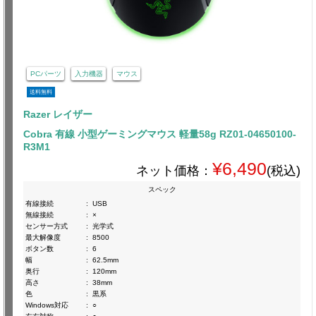
PCパーツ
入力機器
マウス
送料無料
Razer レイザー
Cobra 有線 小型ゲーミングマウス 軽量58g RZ01-04650100-
R3M1
¥6,490
ネット価格：
(税込)
スペック
有線接続
:
USB
無線接続
:
×
センサー方式
:
光学式
最大解像度
:
8500
ボタン数
:
6
幅
:
62.5mm
奥行
:
120mm
高さ
:
38mm
色
:
黒系
Windows対応
:
○