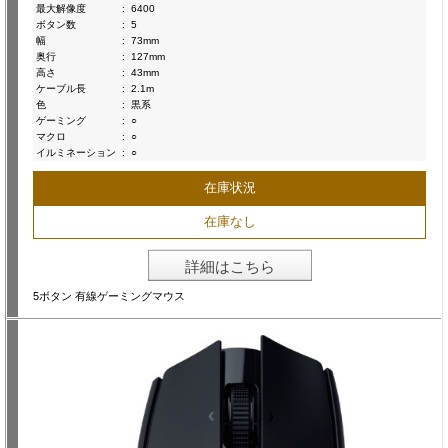
最大解像度
:
6400
ボタン数
:
5
幅
:
73mm
奥行
:
127mm
高さ
:
43mm
ケーブル長
:
2.1m
色
:
黒系
ゲーミング
:
○
マクロ
:
○
イルミネーション
:
○
在庫状況
在庫なし
詳細はこちら
5ボタン 有線ゲーミングマウス