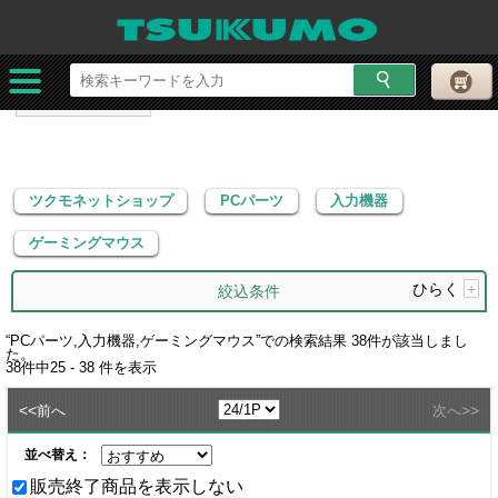
ツクモネットショップ
PCパーツ
入力機器
ゲーミングマウス
ツクモネットショップ
PCパーツ
入力機器
ゲーミングマウス
ひらく
+
絞込条件
“
PCパーツ,入力機器,ゲーミングマウス
”での検索結果
38
件が該当しまし
た。
38
件中
25 - 38
件を表示
<<
>>
前へ
次へ
並べ替え：
販売終了商品を表示しない