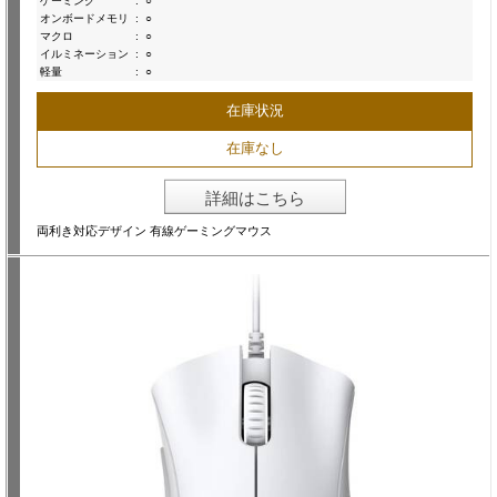
ゲーミング
:
○
オンボードメモリ
:
○
マクロ
:
○
イルミネーション
:
○
軽量
:
○
在庫状況
在庫なし
詳細はこちら
両利き対応デザイン 有線ゲーミングマウス