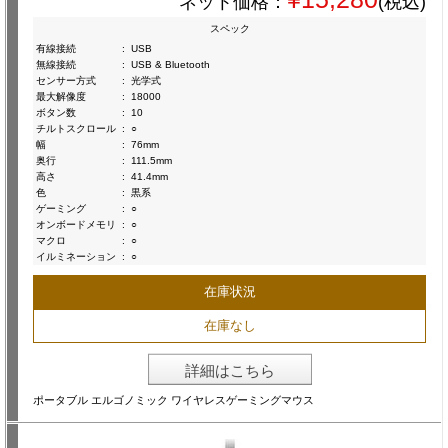
ネット価格：
(税込)
スペック
有線接続
:
USB
無線接続
:
USB & Bluetooth
センサー方式
:
光学式
最大解像度
:
18000
ボタン数
:
10
チルトスクロール
:
○
幅
:
76mm
奥行
:
111.5mm
高さ
:
41.4mm
色
:
黒系
ゲーミング
:
○
オンボードメモリ
:
○
マクロ
:
○
イルミネーション
:
○
在庫状況
在庫なし
詳細はこちら
ポータブル エルゴノミック ワイヤレスゲーミングマウス