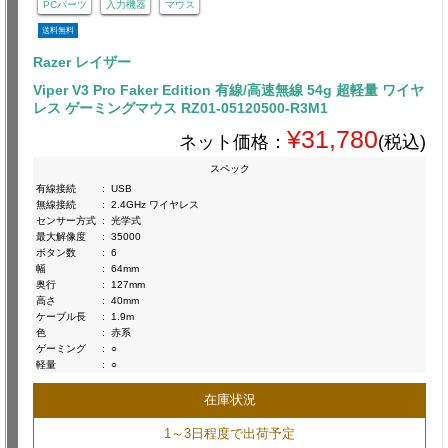
PCパーツ
入力機器
マウス
送料無料
Razer レイザー
Viper V3 Pro Faker Edition 有線/高速無線 54g 超軽量 ワイヤ
レス ゲーミングマウス RZ01-05120500-R3M1
¥31,780
ネット価格：
(税込)
スペック
有線接続
:
USB
無線接続
:
2.4GHz ワイヤレス
センサー方式
:
光学式
最大解像度
:
35000
ボタン数
:
6
幅
:
64mm
奥行
:
127mm
高さ
:
40mm
ケーブル長
:
1.9m
色
:
赤系
ゲーミング
:
○
軽量
:
○
在庫状況
1～3日程度で出荷予定