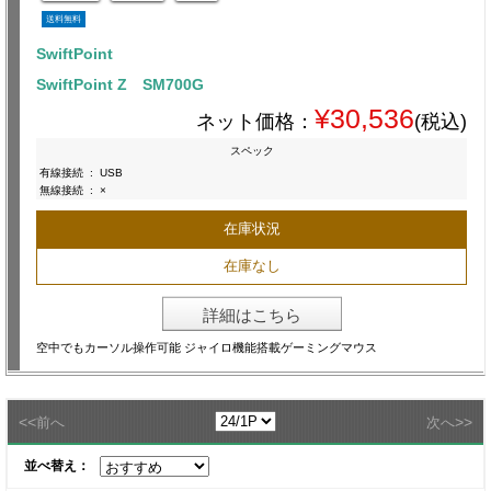
送料無料
SwiftPoint
SwiftPoint Z SM700G
¥30,536
ネット価格：
(税込)
スペック
有線接続
:
USB
無線接続
:
×
在庫状況
在庫なし
詳細はこちら
空中でもカーソル操作可能 ジャイロ機能搭載ゲーミングマウス
<<
>>
前へ
次へ
並べ替え：