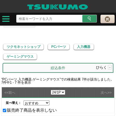
ツクモネットショップ
PCパーツ
入力機器
ゲーミングマウス
ツクモネットショップ
PCパーツ
入力機器
ゲーミングマウス
ひらく
+
絞込条件
“
PCパーツ,入力機器,ゲーミングマウス
”での検索結果
7
件が該当しました。
7
件中
1 - 7
件を表示
<<
>>
前へ
次へ
並べ替え：
販売終了商品を表示しない