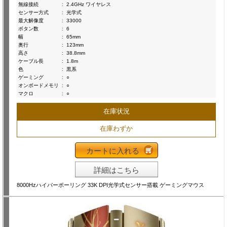
無線接続
:
2.4GHz ワイヤレス
センサー方式
:
光学式
最大解像度
:
33000
ボタン数
:
6
幅
:
65mm
奥行
:
123mm
高さ
:
38.8mm
ケーブル長
:
1.8m
色
:
黒系
ゲーミング
:
○
オンボードメモリ
:
○
マクロ
:
○
在庫状況
在庫わずか
カートに入れる
詳細はこちら
8000Hzハイパーポーリング 33K DPI光学式センサー搭載 ゲーミングマウス