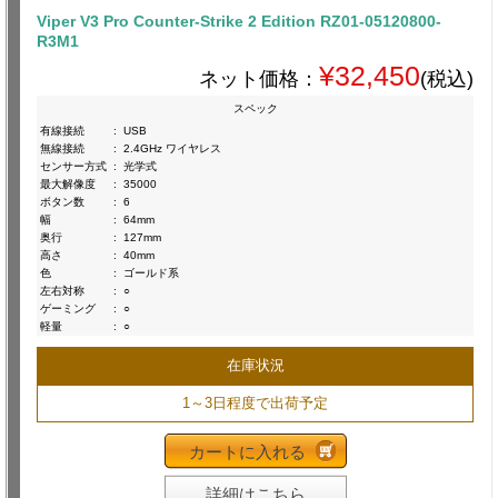
Viper V3 Pro Counter-Strike 2 Edition RZ01-05120800-
R3M1
¥32,450
ネット価格：
(税込)
スペック
有線接続
:
USB
無線接続
:
2.4GHz ワイヤレス
センサー方式
:
光学式
最大解像度
:
35000
ボタン数
:
6
幅
:
64mm
奥行
:
127mm
高さ
:
40mm
色
:
ゴールド系
左右対称
:
○
ゲーミング
:
○
軽量
:
○
在庫状況
1～3日程度で出荷予定
カートに入れる
詳細はこちら