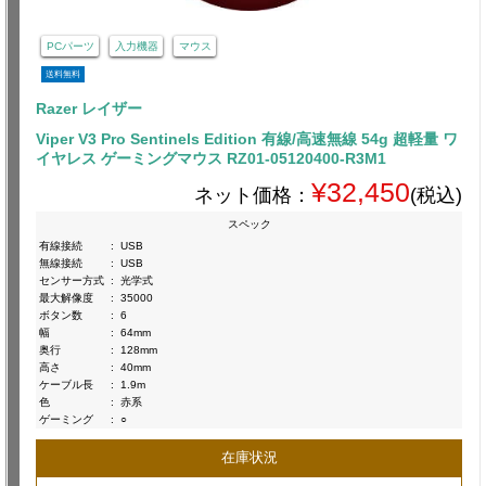
PCパーツ
入力機器
マウス
送料無料
Razer レイザー
Viper V3 Pro Sentinels Edition 有線/高速無線 54g 超軽量 ワ
イヤレス ゲーミングマウス RZ01-05120400-R3M1
¥32,450
ネット価格：
(税込)
スペック
有線接続
:
USB
無線接続
:
USB
センサー方式
:
光学式
最大解像度
:
35000
ボタン数
:
6
幅
:
64mm
奥行
:
128mm
高さ
:
40mm
ケーブル長
:
1.9m
色
:
赤系
ゲーミング
:
○
在庫状況