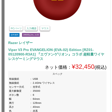
PCパーツ
入力機器
マウス
送料無料
24時間以内に出荷
Razer レイザー
Viper V3 Pro EVANGELION (EVA-02) Edition [RZ01-
05120900-R3A1] 『エヴァンゲリオン』コラボ 超軽量ワイヤ
レスゲーミングマウス
¥32,450
ネット価格：
(税込)
スペック
有線接続
:
USB
無線接続
:
2.4GHz ワイヤレス
センサー方式
:
光学式
最大解像度
:
35000
ボタン数
:
6
幅
:
64mm
奥行
:
128mm
高さ
:
40mm
色
:
赤系