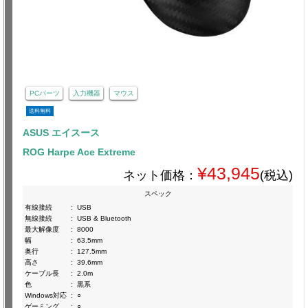
PCパーツ
入力機器
マウス
送料無料
ASUS エイスース
ROG Harpe Ace Extreme
¥43,945
ネット価格：
(税込)
スペック
有線接続
:
USB
無線接続
:
USB & Bluetooth
最大解像度
:
8000
幅
:
63.5mm
奥行
:
127.5mm
高さ
:
39.6mm
ケーブル長
:
2.0m
色
:
黒系
Windows対応
:
○
ゲーミング
:
○