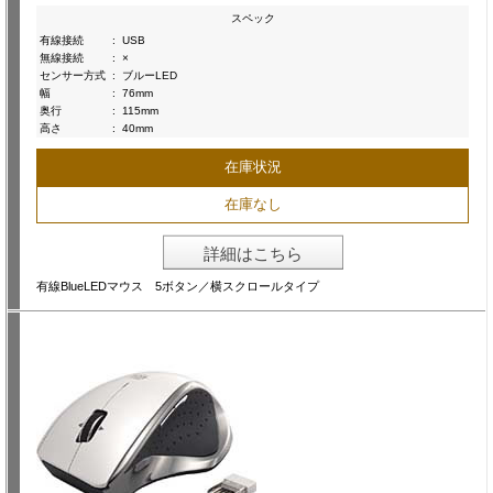
スペック
有線接続
:
USB
無線接続
:
×
センサー方式
:
ブルーLED
幅
:
76mm
奥行
:
115mm
高さ
:
40mm
在庫状況
在庫なし
詳細はこちら
有線BlueLEDマウス 5ボタン／横スクロールタイプ