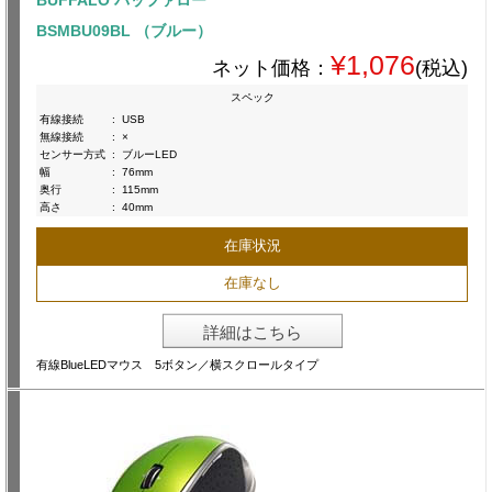
BUFFALO バッファロー
BSMBU09BL （ブルー）
¥1,076
ネット価格：
(税込)
スペック
有線接続
:
USB
無線接続
:
×
センサー方式
:
ブルーLED
幅
:
76mm
奥行
:
115mm
高さ
:
40mm
在庫状況
在庫なし
詳細はこちら
有線BlueLEDマウス 5ボタン／横スクロールタイプ