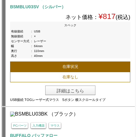
BSMBLU03SV （シルバー）
¥817
ネット価格：
(税込)
スペック
有線接続
:
USB
無線接続
:
×
センサー方式
:
レーザー
幅
:
64mm
奥行
:
110mm
高さ
:
40mm
在庫状況
在庫なし
詳細はこちら
USB接続 TOGレーザー式マウス 5ボタン 横スクロールタイプ
PCパーツ
入力機器
マウス
BUFFALO バッファロー