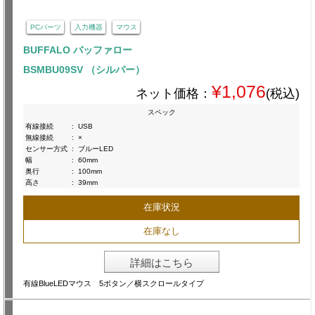
PCパーツ
入力機器
マウス
BUFFALO バッファロー
BSMBU09SV （シルバー）
¥1,076
ネット価格：
(税込)
スペック
有線接続
:
USB
無線接続
:
×
センサー方式
:
ブルーLED
幅
:
60mm
奥行
:
100mm
高さ
:
39mm
在庫状況
在庫なし
詳細はこちら
有線BlueLEDマウス 5ボタン／横スクロールタイプ