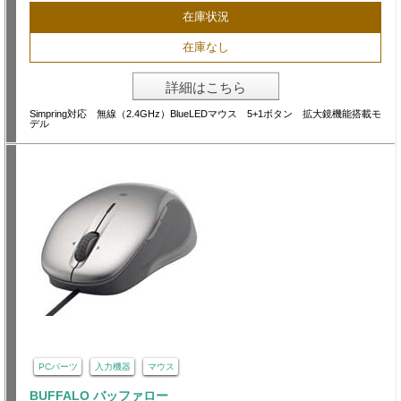
在庫状況
在庫なし
詳細はこちら
Simpring対応 無線（2.4GHz）BlueLEDマウス 5+1ボタン 拡大鏡機能搭載モ
デル
PCパーツ
入力機器
マウス
BUFFALO バッファロー