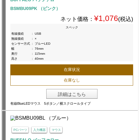
BSMBU09PK （ピンク）
¥1,076
ネット価格：
(税込)
スペック
有線接続
:
USB
無線接続
:
×
センサー方式
:
ブルーLED
幅
:
76mm
奥行
:
115mm
高さ
:
40mm
在庫状況
在庫なし
詳細はこちら
有線BlueLEDマウス 5ボタン／横スクロールタイプ
PCパーツ
入力機器
マウス