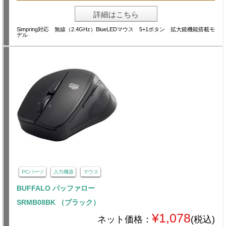
詳細はこちら
Simpring対応 無線（2.4GHz）BlueLEDマウス 5+1ボタン 拡大鏡機能搭載モ
デル
PCパーツ
入力機器
マウス
BUFFALO バッファロー
SRMB08BK （ブラック）
¥1,078
ネット価格：
(税込)