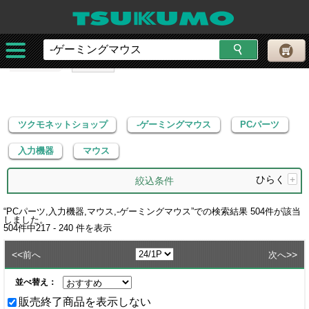
ツクモネットショップ
-ゲーミングマウス
PCパーツ
入力機器
マウス
ツクモネットショップ
-ゲーミングマウス
PCパーツ
入力機器
マウス
ひらく
+
絞込条件
“
PCパーツ,入力機器,マウス,-ゲーミングマウス
”での検索結果
504
件が該当
しました。
504
件中
217 - 240
件を表示
<<
>>
前へ
次へ
並べ替え：
販売終了商品を表示しない