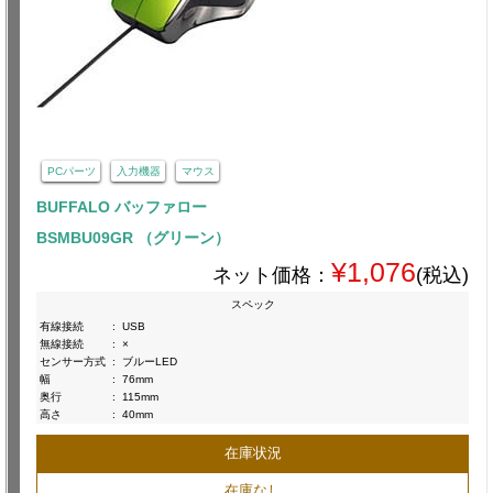
PCパーツ
入力機器
マウス
BUFFALO バッファロー
BSMBU09GR （グリーン）
¥1,076
ネット価格：
(税込)
スペック
有線接続
:
USB
無線接続
:
×
センサー方式
:
ブルーLED
幅
:
76mm
奥行
:
115mm
高さ
:
40mm
在庫状況
在庫なし