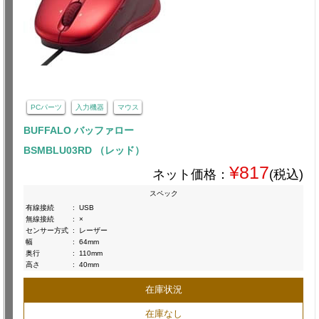
PCパーツ
入力機器
マウス
BUFFALO バッファロー
BSMBLU03RD （レッド）
¥817
ネット価格：
(税込)
スペック
有線接続
:
USB
無線接続
:
×
センサー方式
:
レーザー
幅
:
64mm
奥行
:
110mm
高さ
:
40mm
在庫状況
在庫なし