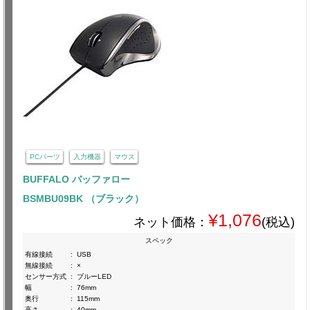
PCパーツ
入力機器
マウス
BUFFALO バッファロー
BSMBU09BK （ブラック）
¥1,076
ネット価格：
(税込)
スペック
有線接続
:
USB
無線接続
:
×
センサー方式
:
ブルーLED
幅
:
76mm
奥行
:
115mm
高さ
:
40mm