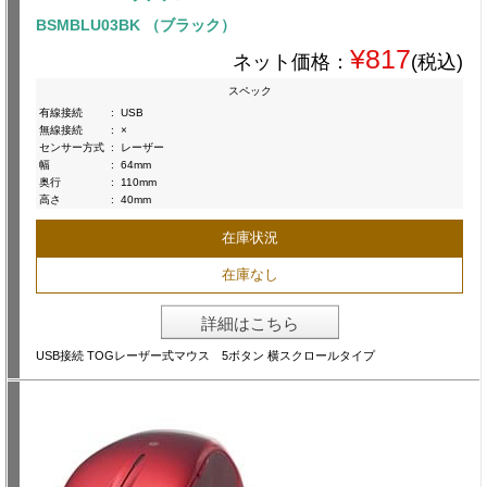
BSMBLU03BK （ブラック）
¥817
ネット価格：
(税込)
スペック
有線接続
:
USB
無線接続
:
×
センサー方式
:
レーザー
幅
:
64mm
奥行
:
110mm
高さ
:
40mm
在庫状況
在庫なし
詳細はこちら
USB接続 TOGレーザー式マウス 5ボタン 横スクロールタイプ