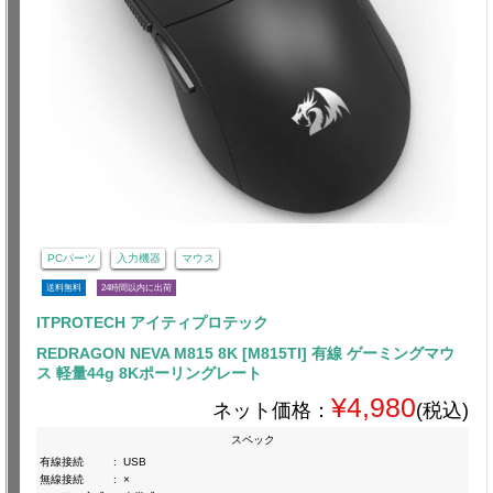
PCパーツ
入力機器
マウス
送料無料
24時間以内に出荷
ITPROTECH アイティプロテック
REDRAGON NEVA M815 8K [M815TI] 有線 ゲーミングマウ
ス 軽量44g 8Kポーリングレート
¥4,980
ネット価格：
(税込)
スペック
有線接続
:
USB
無線接続
:
×