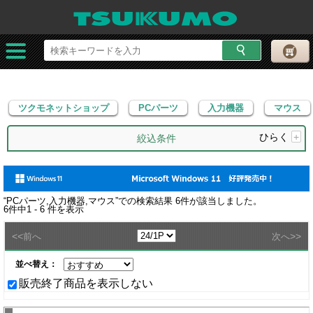
ツクモネットショップ
PCパーツ
入力機器
マウス
ツクモネットショップ
PCパーツ
入力機器
マウス
ひらく
+
絞込条件
“
PCパーツ,入力機器,マウス
”での検索結果
6
件が該当しました。
6
件中
1 - 6
件を表示
<<
>>
前へ
次へ
並べ替え：
販売終了商品を表示しない