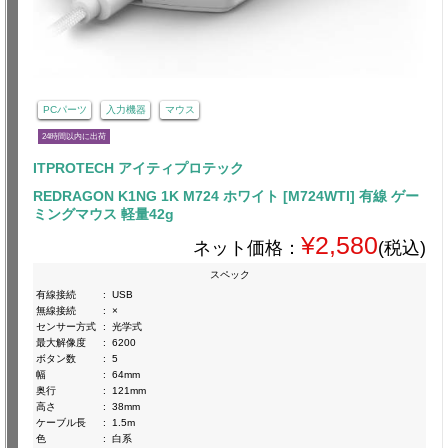
PCパーツ
入力機器
マウス
24時間以内に出荷
ITPROTECH アイティプロテック
REDRAGON K1NG 1K M724 ホワイト [M724WTI] 有線 ゲー
ミングマウス 軽量42g
¥2,580
ネット価格：
(税込)
スペック
有線接続
:
USB
無線接続
:
×
センサー方式
:
光学式
最大解像度
:
6200
ボタン数
:
5
幅
:
64mm
奥行
:
121mm
高さ
:
38mm
ケーブル長
:
1.5m
色
:
白系