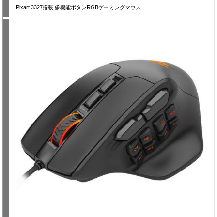
Pixart 3327搭載 多機能ボタンRGBゲーミングマウス