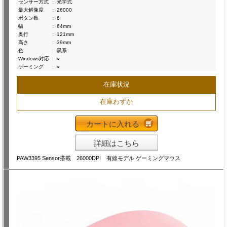
センサー方式
:
光学式
最大解像度
:
26000
ボタン数
:
6
幅
:
64mm
奥行
:
121mm
高さ
:
39mm
色
:
黒系
Windows対応
:
○
ゲーミング
:
○
在庫状況
在庫わずか
カートに入れる
詳細はこちら
PAW3395 Sensor搭載 26000DPI 有線モデル ゲーミングマウス