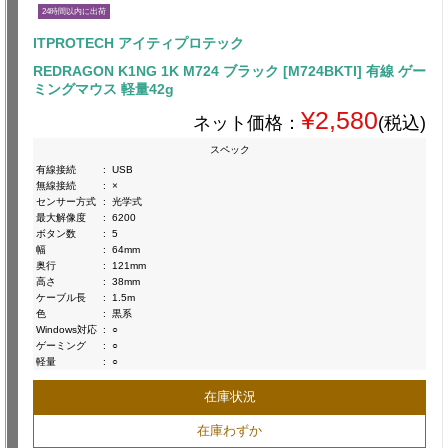
24時間以内に出荷
ITPROTECH アイティプロテック
REDRAGON K1NG 1K M724 ブラック [M724BKTI] 有線 ゲー
ミングマウス 軽量42g
¥2,580
ネット価格：
(税込)
スペック
有線接続
:
USB
無線接続
:
×
センサー方式
:
光学式
最大解像度
:
6200
ボタン数
:
5
幅
:
64mm
奥行
:
121mm
高さ
:
38mm
ケーブル長
:
1.5m
色
:
黒系
Windows対応
:
○
ゲーミング
:
○
軽量
:
○
在庫状況
在庫わずか