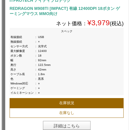
ITPROTECH アイティプロテック
REDRAGON M908TI [IMPACT] 有線 12400DPI 18ボタン ゲ
ーミングマウス MMO向け
¥3,979
ネット価格：
(税込)
スペック
有線接続
:
USB
無線接続
:
×
センサー方式
:
光学式
最大解像度
:
12400
ボタン数
:
18
幅
:
92mm
奥行
:
122.5mm
高さ
:
42mm
ケーブル長
:
1.8m
色
:
黒系
Windows対応
:
○
ゲーミング
:
○
イルミネーション
:
○
在庫状況
在庫なし
詳細はこちら