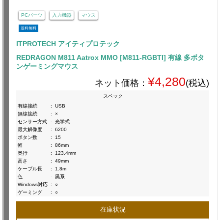
PCパーツ
入力機器
マウス
送料無料
ITPROTECH アイティプロテック
REDRAGON M811 Aatrox MMO [M811-RGBTI] 有線 多ボタ
ンゲーミングマウス
¥4,280
ネット価格：
(税込)
スペック
有線接続
:
USB
無線接続
:
×
センサー方式
:
光学式
最大解像度
:
6200
ボタン数
:
15
幅
:
86mm
奥行
:
123.4mm
高さ
:
49mm
ケーブル長
:
1.8m
色
:
黒系
Windows対応
:
○
ゲーミング
:
○
在庫状況