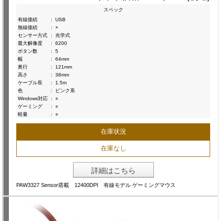
スペック
有線接続
:
USB
無線接続
:
×
センサー方式
:
光学式
最大解像度
:
6200
ボタン数
:
5
幅
:
64mm
奥行
:
121mm
高さ
:
38mm
ケーブル長
:
1.5m
色
:
ピンク系
Windows対応
:
○
ゲーミング
:
○
軽量
:
○
在庫状況
在庫なし
詳細はこちら
PAW3327 Sensor搭載 12400DPI 有線モデル ゲーミングマウス