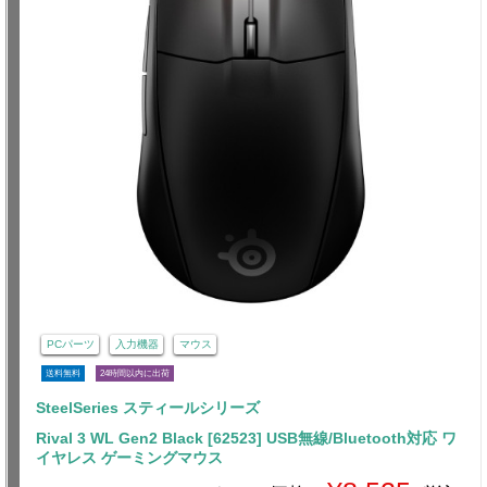
PCパーツ
入力機器
マウス
送料無料
24時間以内に出荷
SteelSeries スティールシリーズ
Rival 3 WL Gen2 Black [62523] USB無線/Bluetooth対応 ワ
イヤレス ゲーミングマウス