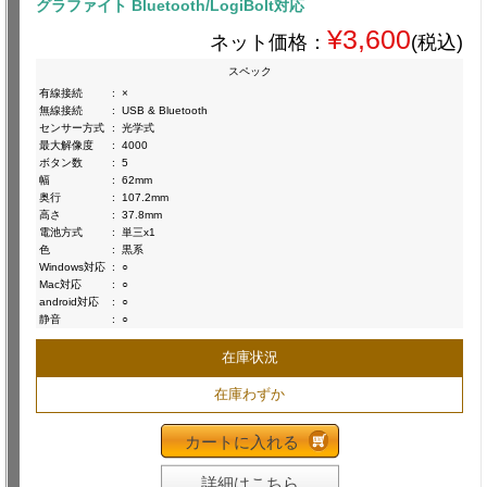
グラファイト Bluetooth/LogiBolt対応
¥3,600
ネット価格：
(税込)
スペック
有線接続
:
×
無線接続
:
USB & Bluetooth
センサー方式
:
光学式
最大解像度
:
4000
ボタン数
:
5
幅
:
62mm
奥行
:
107.2mm
高さ
:
37.8mm
電池方式
:
単三x1
色
:
黒系
Windows対応
:
○
Mac対応
:
○
android対応
:
○
静音
:
○
在庫状況
在庫わずか
カートに入れる
詳細はこちら