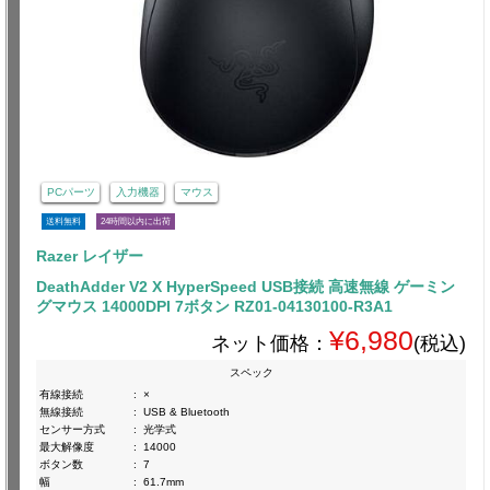
PCパーツ
入力機器
マウス
送料無料
24時間以内に出荷
Razer レイザー
DeathAdder V2 X HyperSpeed USB接続 高速無線 ゲーミン
グマウス 14000DPI 7ボタン RZ01-04130100-R3A1
¥6,980
ネット価格：
(税込)
スペック
有線接続
:
×
無線接続
:
USB & Bluetooth
センサー方式
:
光学式
最大解像度
:
14000
ボタン数
:
7
幅
:
61.7mm