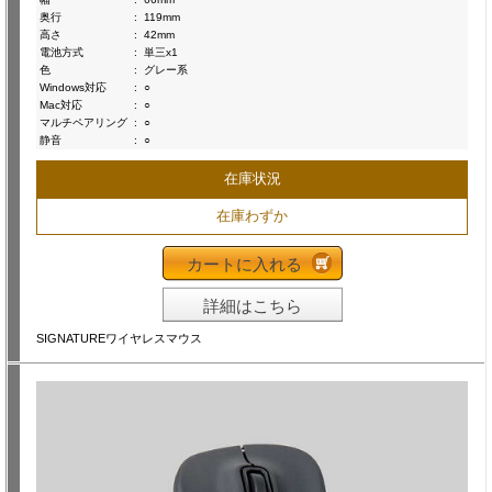
奥行
:
119mm
高さ
:
42mm
電池方式
:
単三x1
色
:
グレー系
Windows対応
:
○
Mac対応
:
○
マルチペアリング
:
○
静音
:
○
在庫状況
在庫わずか
カートに入れる
詳細はこちら
SIGNATUREワイヤレスマウス