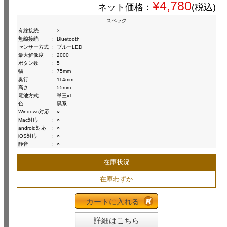
¥4,780
ネット価格：
(税込)
スペック
有線接続
:
×
無線接続
:
Bluetooth
センサー方式
:
ブルーLED
最大解像度
:
2000
ボタン数
:
5
幅
:
75mm
奥行
:
114mm
高さ
:
55mm
電池方式
:
単三x1
色
:
黒系
Windows対応
:
○
Mac対応
:
○
android対応
:
○
iOS対応
:
○
静音
:
○
在庫状況
在庫わずか
カートに入れる
詳細はこちら