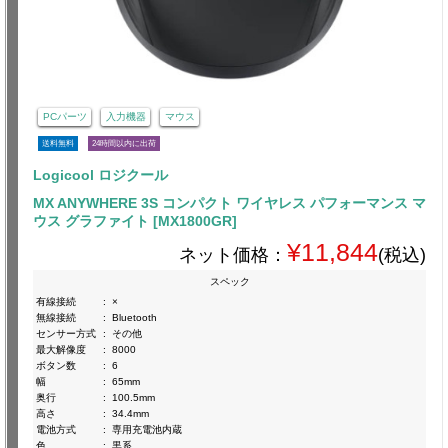
PCパーツ
入力機器
マウス
送料無料
24時間以内に出荷
Logicool ロジクール
MX ANYWHERE 3S コンパクト ワイヤレス パフォーマンス マ
ウス グラファイト [MX1800GR]
¥11,844
ネット価格：
(税込)
スペック
有線接続
:
×
無線接続
:
Bluetooth
センサー方式
:
その他
最大解像度
:
8000
ボタン数
:
6
幅
:
65mm
奥行
:
100.5mm
高さ
:
34.4mm
電池方式
:
専用充電池内蔵
色
:
黒系