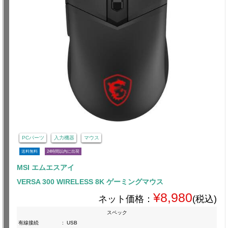
PCパーツ
入力機器
マウス
送料無料
24時間以内に出荷
MSI エムエスアイ
VERSA 300 WIRELESS 8K ゲーミングマウス
¥8,980
ネット価格：
(税込)
スペック
有線接続
:
USB