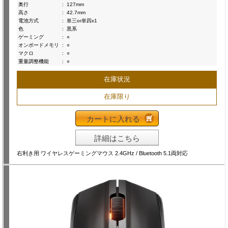
奥行
:
127mm
高さ
:
42.7mm
電池方式
:
単三or単四x1
色
:
黒系
ゲーミング
:
○
オンボードメモリ
:
○
マクロ
:
○
重量調整機能
:
○
在庫状況
在庫限り
カートに入れる
詳細はこちら
右利き用 ワイヤレスゲーミングマウス 2.4GHz / Bluetooth 5.1両対応