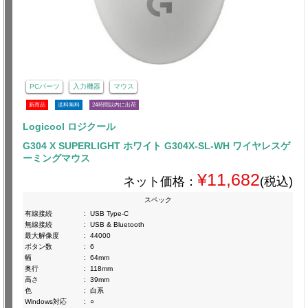
PCパーツ
入力機器
マウス
新商品
送料無料
24時間以内に出荷
Logicool ロジクール
G304 X SUPERLIGHT ホワイト G304X-SL-WH ワイヤレスゲ
ーミングマウス
¥11,682
ネット価格：
(税込)
スペック
有線接続
:
USB Type-C
無線接続
:
USB & Bluetooth
最大解像度
:
44000
ボタン数
:
6
幅
:
64mm
奥行
:
118mm
高さ
:
39mm
色
:
白系
Windows対応
:
○