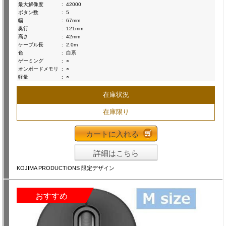
最大解像度
:
42000
ボタン数
:
5
幅
:
67mm
奥行
:
121mm
高さ
:
42mm
ケーブル長
:
2.0m
色
:
白系
ゲーミング
:
○
オンボードメモリ
:
○
軽量
:
○
在庫状況
在庫限り
カートに入れる
詳細はこちら
KOJIMA PRODUCTIONS 限定デザイン
おすすめ