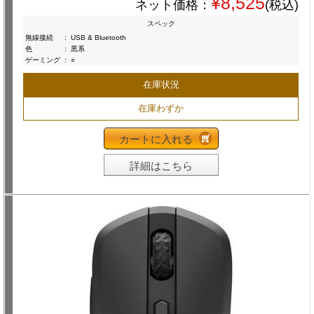
¥8,525
ネット価格：
(税込)
スペック
無線接続
:
USB & Bluetooth
色
:
黒系
ゲーミング
:
○
在庫状況
在庫わずか
カートに入れる
詳細はこちら