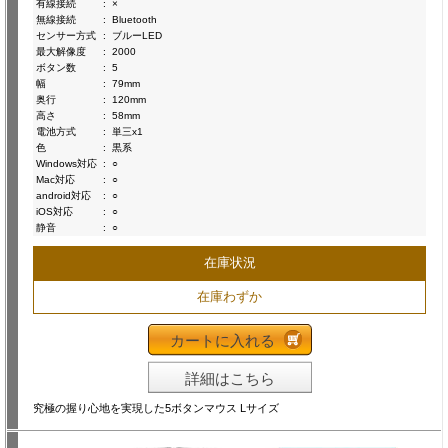
有線接続
:
×
無線接続
:
Bluetooth
センサー方式
:
ブルーLED
最大解像度
:
2000
ボタン数
:
5
幅
:
79mm
奥行
:
120mm
高さ
:
58mm
電池方式
:
単三x1
色
:
黒系
Windows対応
:
○
Mac対応
:
○
android対応
:
○
iOS対応
:
○
静音
:
○
在庫状況
在庫わずか
カートに入れる
詳細はこちら
究極の握り心地を実現した5ボタンマウス Lサイズ