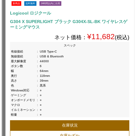
新商品
送料無料
24時間以内に出荷
Logicool ロジクール
G304 X SUPERLIGHT ブラック G304X-SL-BK ワイヤレスゲ
ーミングマウス
¥11,682
ネット価格：
(税込)
スペック
有線接続
:
USB Type-C
無線接続
:
USB & Bluetooth
最大解像度
:
44000
ボタン数
:
6
幅
:
64mm
奥行
:
118mm
高さ
:
39mm
色
:
黒系
Windows対応
:
○
ゲーミング
:
○
オンボードメモリ
:
○
マクロ
:
○
イルミネーション
:
○
軽量
:
○
在庫状況
在庫わずか