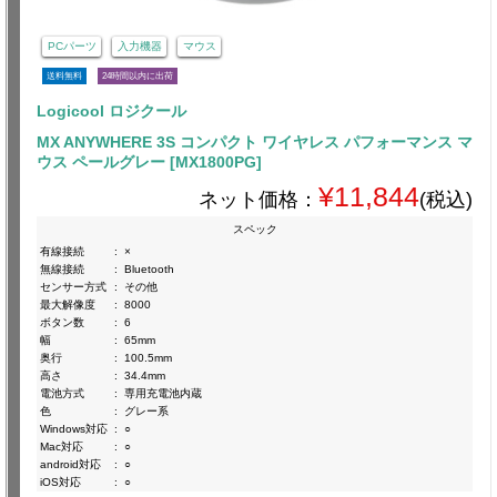
PCパーツ
入力機器
マウス
送料無料
24時間以内に出荷
Logicool ロジクール
MX ANYWHERE 3S コンパクト ワイヤレス パフォーマンス マ
ウス ペールグレー [MX1800PG]
¥11,844
ネット価格：
(税込)
スペック
有線接続
:
×
無線接続
:
Bluetooth
センサー方式
:
その他
最大解像度
:
8000
ボタン数
:
6
幅
:
65mm
奥行
:
100.5mm
高さ
:
34.4mm
電池方式
:
専用充電池内蔵
色
:
グレー系
Windows対応
:
○
Mac対応
:
○
android対応
:
○
iOS対応
:
○