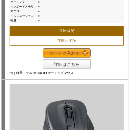
ゲーミング
:
○
オンボードメモリ
:
○
マクロ
:
○
イルミネーション
:
○
軽量
:
○
在庫状況
在庫わずか
カートに入れる
詳細はこちら
59ｇ軽量モデル 44000DPI ゲーミングマウス