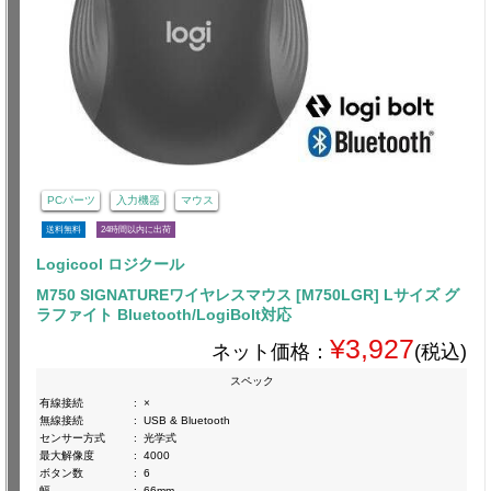
PCパーツ
入力機器
マウス
送料無料
24時間以内に出荷
Logicool ロジクール
M750 SIGNATUREワイヤレスマウス [M750LGR] Lサイズ グ
ラファイト Bluetooth/LogiBolt対応
¥3,927
ネット価格：
(税込)
スペック
有線接続
:
×
無線接続
:
USB & Bluetooth
センサー方式
:
光学式
最大解像度
:
4000
ボタン数
:
6
幅
:
66mm