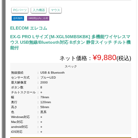
PCパーツ
入力機器
マウス
送料無料
24時間以内に出荷
ELECOM エレコム
EX-G PRO Lサイズ [M-XGL50MBSKBK] 多機能ワイヤレスマ
ウス USB無線/Bluetooth対応 8ボタン 静音スイッチ チルト機
能付
¥9,880
ネット価格：
(税込)
スペック
無線接続
:
USB & Bluetooth
センサー方式
:
ブルーLED
最大解像度
:
2000
ボタン数
:
8
チルトスクロール
:
○
幅
:
79mm
奥行
:
120mm
高さ
:
58mm
色
:
黒系
Windows対応
:
○
Mac対応
:
○
android対応
:
○
iOS対応
:
○