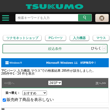
ツクモネットショップ
PCパーツ
入力機器
マウス
ツクモネットショップ
PCパーツ
入力機器
マウス
ひらく
+
絞込条件
“
PCパーツ,入力機器,マウス
”での検索結果
285
件が該当しました。
285
件中
1 - 24
件を表示
<<
>>
前へ
次へ
並べ替え：
販売終了商品を表示しない