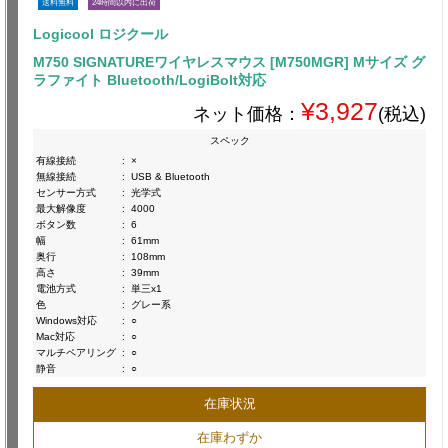
送料無料
24時間以内に出荷
Logicool ロジクール
M750 SIGNATUREワイヤレスマウス [M750MGR] Mサイズ グ
ラファイト Bluetooth/LogiBolt対応
¥3,927
ネット価格：
(税込)
スペック
有線接続
:
×
無線接続
:
USB & Bluetooth
センサー方式
:
光学式
最大解像度
:
4000
ボタン数
:
6
幅
:
61mm
奥行
:
108mm
高さ
:
39mm
電池方式
:
単三x1
色
:
グレー系
Windows対応
:
○
Mac対応
:
○
マルチペアリング
:
○
静音
:
○
在庫状況
在庫わずか