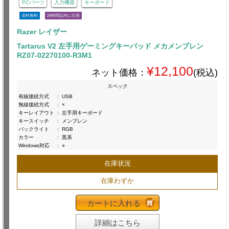
PCパーツ
入力機器
キーボード
送料無料
24時間以内に出荷
Razer レイザー
Tartarus V2 左手用ゲーミングキーパッド メカメンブレン
RZ07-02270100-R3M1
¥12,100
ネット価格：
(税込)
スペック
有線接続方式
:
USB
無線接続方式
:
×
キーレイアウト
:
左手用キーボード
キースイッチ
:
メンブレン
バックライト
:
RGB
カラー
:
黒系
Windows対応
:
○
在庫状況
在庫わずか
カートに入れる
詳細はこちら