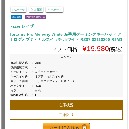
PCパーツ
入力機器
キーボード
送料無料
24時間以内に出荷
Razer レイザー
Tartarus Pro Mercury White 左手用ゲーミングキーパッド ア
ナログオプティカルスイッチ ホワイト RZ07-03110200-R3M1
¥19,980
ネット価格：
(税込)
スペック
有線接続方式
:
USB
無線接続方式
:
×
キーレイアウト
:
左手用キーボード
キースイッチ
:
オプティカルスイッチ
スイッチ詳細
:
アナログオプティカルスイッチ
バックライト
:
RGB
カラー
:
白系
Windows対応
:
○
在庫状況
在庫限り
カートに入れる