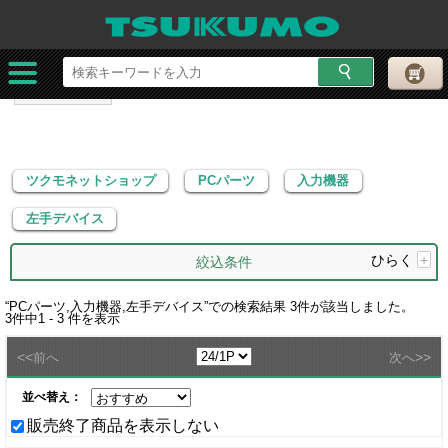
ツクモネットショップ
PCパーツ
入力機器
左手デバイス
ツクモネットショップ
PCパーツ
入力機器
左手デバイス
ひらく
+
絞込条件
“
PCパーツ,入力機器,左手デバイス
”での検索結果
3
件が該当しました。
3
件中
1 - 3
件を表示
<<
>>
前へ
次へ
並べ替え：
販売終了商品を表示しない