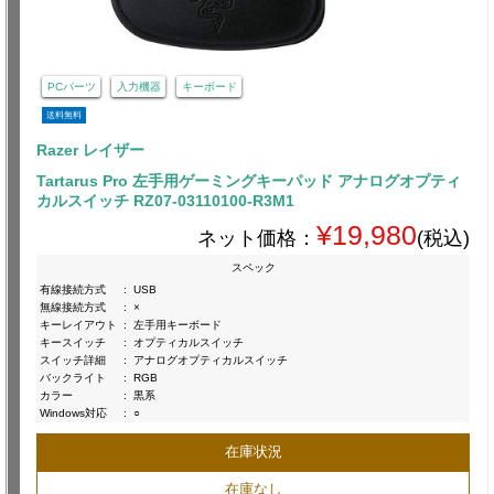
PCパーツ
入力機器
キーボード
送料無料
Razer レイザー
Tartarus Pro 左手用ゲーミングキーパッド アナログオプティ
カルスイッチ RZ07-03110100-R3M1
¥19,980
ネット価格：
(税込)
スペック
有線接続方式
:
USB
無線接続方式
:
×
キーレイアウト
:
左手用キーボード
キースイッチ
:
オプティカルスイッチ
スイッチ詳細
:
アナログオプティカルスイッチ
バックライト
:
RGB
カラー
:
黒系
Windows対応
:
○
在庫状況
在庫なし