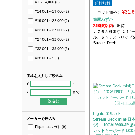
¥1～14,000
(3)
送料無料
¥31,
¥14,001～19,000
(2)
ネット価格：
在庫わずか
¥19,001～22,000
(2)
24時間以内
に出荷
¥22,001～27,000
(2)
カスタム可能なLCDキ
ル、タッチストリップ
¥27,001～32,000
(2)
Stream Deck
¥32,001～38,000
(8)
¥38,001～*
(1)
価格を入力して絞込み
¥
～
¥
まで
Elgato エルガト
メーカーで絞込み
Stream Deck mini
ジ) 10GAI9900-JP
Elgato エルガト
(9)
カットキーボード LCD