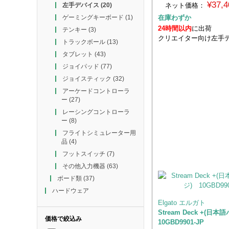
¥37,
ネット価格：
左手デバイス
(20)
在庫わずか
ゲーミングキーボード
(1)
24時間以内
に出荷
テンキー
(3)
クリエイター向け左手
トラックボール
(13)
タブレット
(43)
ジョイパッド
(77)
ジョイスティック
(32)
アーケードコントローラ
ー
(27)
レーシングコントローラ
ー
(8)
フライトシミュレーター用
品
(4)
フットスイッチ
(7)
その他入力機器
(63)
ボード類
(37)
ハードウェア
Elgato エルガト
Stream Deck +(
価格で絞込み
10GBD9901-JP