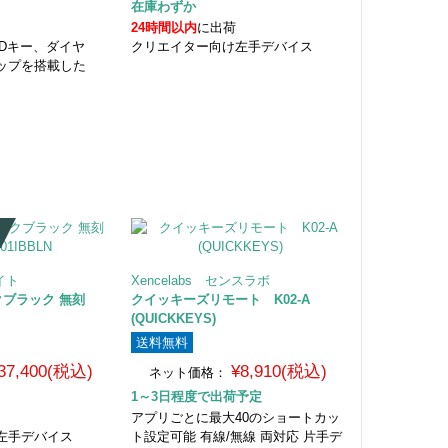
在庫わずか
24時間以内
に出荷
CDキー、ダイヤ
クリエイター向け左手デバイス
ップを搭載した
イト
Xencelabs センスラボ
インクブラック 無刻
クイッキーズリモート K02-A
(QUICKKEYS)
送料無料
37,400(税込)
¥8,910(税込)
ネット価格：
1～3日程度で出荷予定
アプリごとに最大40のショートカッ
左手デバイス
ト設定可能 有線/無線 両対応 片手デ