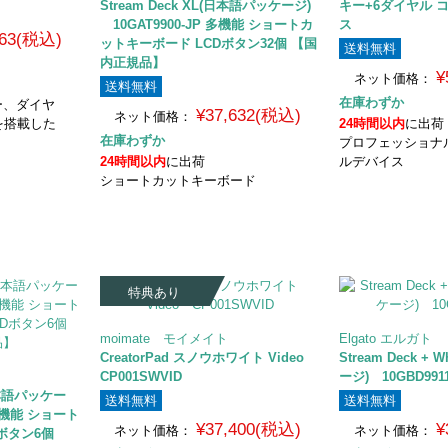
Stream Deck XL(日本語パッケージ)
キー+6ダイヤル 
10GAT9900-JP 多機能 ショートカ
ス
663(税込)
ットキーボード LCDボタン32個 【国
送料無料
内正規品】
¥
ネット価格：
送料無料
在庫わずか
ー、ダイヤ
¥37,632(税込)
ネット価格：
を搭載した
24時間以内
に出荷
在庫わずか
プロフェッショナ
24時間以内
に出荷
ルデバイス
ショートカットキーボード
特典あり
moimate モイメイト
Elgato エルガト
CreatorPad スノウホワイト Video
Stream Deck +
CP001SWVID
ージ) 10GBD9911
(日本語パッケー
送料無料
送料無料
 多機能 ショート
¥37,400(税込)
¥
ネット価格：
ネット価格：
ボタン6個