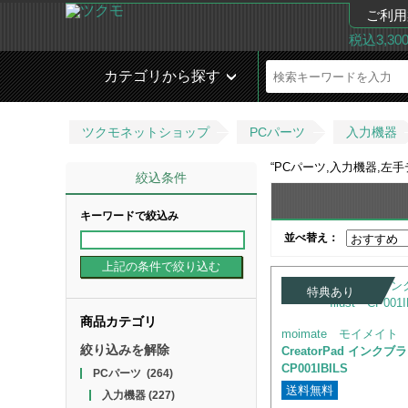
ご利用
税込3,3
カテゴリから探す
ツクモネットショップ
PCパーツ
入力機器
“
PCパーツ,入力機器,左
絞込条件
キーワードで絞込み
並べ替え：
特典あり
商品カテゴリ
moimate モイメイト
絞り込みを解除
CreatorPad インクブラ
CP001IBILS
PCパーツ
(264)
送料無料
入力機器
(227)