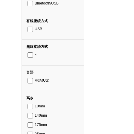
Bluetooth/USB
有線接続方式
USB
無線接続方式
×
言語
英語(US)
高さ
10mm
140mm
175mm