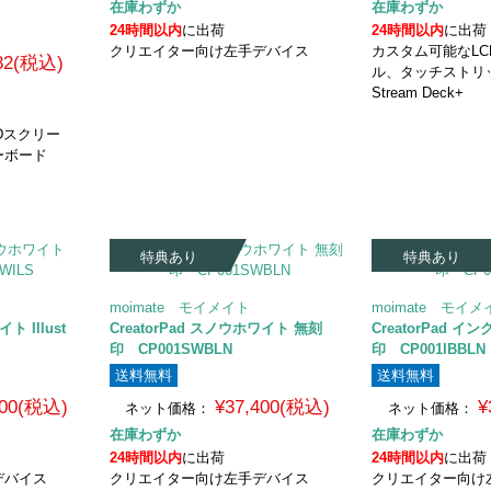
在庫わずか
在庫わずか
24時間以内
に出荷
24時間以内
に出荷
クリエイター向け左手デバイス
カスタム可能なL
682(税込)
ル、タッチストリ
Stream Deck+
Dスクリー
ーボード
特典あり
特典あり
moimate モイメイト
moimate モイメ
イト Illust
CreatorPad スノウホワイト 無刻
CreatorPad 
印 CP001SWBLN
印 CP001IBBLN
送料無料
送料無料
400(税込)
¥37,400(税込)
¥
ネット価格：
ネット価格：
在庫わずか
在庫わずか
24時間以内
に出荷
24時間以内
に出荷
デバイス
クリエイター向け左手デバイス
クリエイター向け