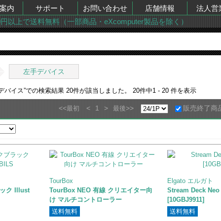
案内
サポート
お問い合わせ
店舗情報
法人営
00円以上で送料無料（一部商品・eXcomputer製品を除く）
左手デバイス
手デバイス
”での検索結果
20
件が該当しました。
20
件中
1 - 20
件を表示
<<
<
1
>
>>
販売終了商
最初
最後
TourBox
Elgato エルガト
ック Illust
TourBox NEO 有線 クリエイター向
Stream Deck Neo
け マルチコントローラー
[10GBJ9911]
送料無料
送料無料