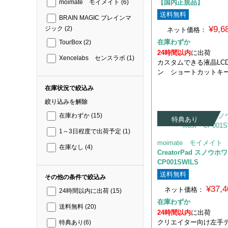
【国内正規品】
moimate モイメイト
(6)
送料無料
BRAIN MAGIC ブレインマ
¥9,
ジック
(2)
ネット価格：
在庫わずか
TourBox
(2)
24時間以内
に出荷
Xencelabs センスラボ
(1)
カスタムできる液晶LC
ン ショートカットキ
在庫状況で絞込み
絞り込みを解除
在庫わずか
(15)
特典あり
1～3日程度で出荷予定
(1)
moimate モイメイト
在庫なし
(4)
CreatorPad スノウホワ
CP001SWILS
送料無料
その他の条件で絞込み
¥37,
ネット価格：
24時間以内に出荷
(15)
在庫わずか
送料無料
(20)
24時間以内
に出荷
クリエイター向け左手
特典あり
(6)