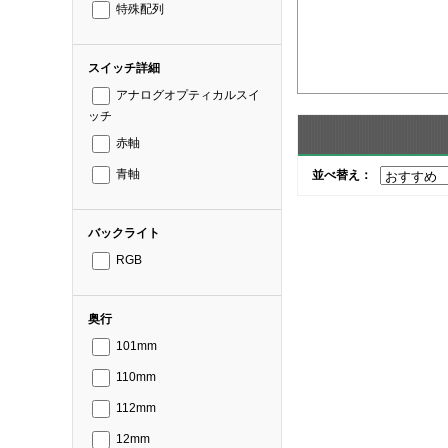
特殊配列
スイッチ詳細
アナログオプティカルスイ
ッチ
赤軸
並べ替え：
青軸
バックライト
RGB
奥行
101mm
110mm
112mm
12mm