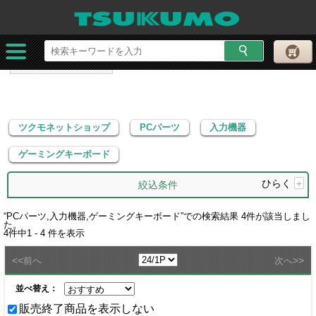
ツクモネットショップ
PCパーツ
入力機器
ゲーミングキーボード
ツクモネットショップ
PCパーツ
入力機器
ゲーミングキーボード
ひらく
+
絞込条件
“
PCパーツ,入力機器,ゲーミングキーボード
”での検索結果
4
件が該当しまし
た。
4
件中
1 - 4
件を表示
<<
>>
前へ
次へ
並べ替え：
販売終了商品を表示しない