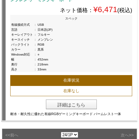
¥6,471
ネット価格：
(税込)
スペック
有線接続方式
:
USB
言語
:
日本語(JP)
キーレイアウト
:
フルキー
キースイッチ
:
メンブレン
バックライト
:
RGB
カラー
:
黒系
Windows対応
:
○
幅
:
452mm
奥行
:
218mm
高さ
:
33mm
在庫状況
在庫なし
詳細はこちら
耐水・耐久性に優れた有線RGBゲーミングキーボード パームレスト一体
<<
>>
前へ
次へ