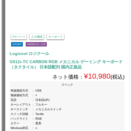
PCパーツ
入力機器
キーボード
送料無料
24時間以内に出荷
Logicool ロジクール
G512r-TC CARBON RGB メカニカル ゲーミング キーボード
（タクタイル） 日本語配列 国内正規品
¥10,980
ネット価格：
(税込)
スペック
有線接続方式
:
USB
無線接続方式
:
×
言語
:
日本語(JP)
キーレイアウト
:
フルキー
キースイッチ
:
メカニカルスイッチ
スイッチ詳細
:
Tactile
バックライト
:
RGB
カラー
:
黒系
Windows対応
:
○