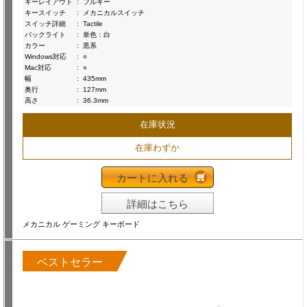
キーレイアウト
:
フルキー
キースイッチ
:
メカニカルスイッチ
スイッチ詳細
:
Tactile
バックライト
:
単色：白
カラー
:
黒系
Windows対応
:
○
Mac対応
:
○
幅
:
435mm
奥行
:
127mm
高さ
:
36.3mm
在庫状況
在庫わずか
カートに入れる
詳細はこちら
メカニカル ゲーミング キーボード
ベストセラー