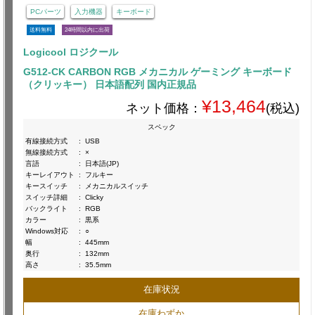
PCパーツ
入力機器
キーボード
送料無料
24時間以内に出荷
Logicool ロジクール
G512-CK CARBON RGB メカニカル ゲーミング キーボード
（クリッキー） 日本語配列 国内正規品
¥13,464
ネット価格：
(税込)
スペック
有線接続方式
:
USB
無線接続方式
:
×
言語
:
日本語(JP)
キーレイアウト
:
フルキー
キースイッチ
:
メカニカルスイッチ
スイッチ詳細
:
Clicky
バックライト
:
RGB
カラー
:
黒系
Windows対応
:
○
幅
:
445mm
奥行
:
132mm
高さ
:
35.5mm
在庫状況
在庫わずか