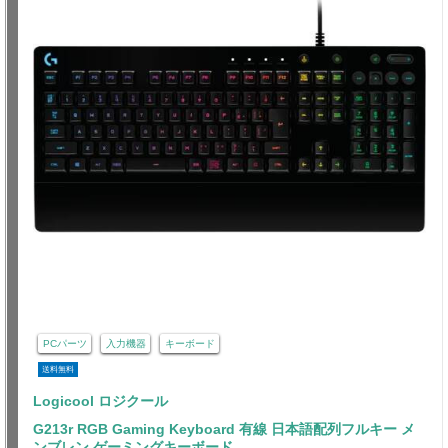
PCパーツ
入力機器
キーボード
送料無料
Logicool ロジクール
G213r RGB Gaming Keyboard 有線 日本語配列フルキー メ
ンブレン ゲーミングキーボード