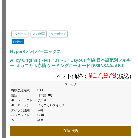
PCパーツ
入力機器
キーボード
送料無料
HyperX ハイパーエックス
Alloy Origins (Red) PBT - JP Layout 有線 日本語配列フルキ
ー メカニカル赤軸 ゲーミングキーボード [639N3AA#ABJ]
¥17,979
ネット価格：
(税込)
スペック
有線接続方式
:
USB
言語
:
日本語(JP)
キーレイアウト
:
フルキー
キースイッチ
:
メカニカルスイッチ
スイッチ詳細
:
赤軸
バックライト
:
RGB
カラー
:
黒系
在庫状況