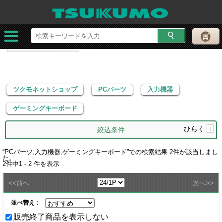
ツクモネットショップ
PCパーツ
入力機器
ゲーミングキーボード
ツクモネットショップ
PCパーツ
入力機器
ゲーミングキーボード
ひらく
+
絞込条件
“
PCパーツ,入力機器,ゲーミングキーボード
”での検索結果
2
件が該当しまし
た。
2
件中
1 - 2
件を表示
<<
>>
前へ
次へ
並べ替え：
販売終了商品を表示しない