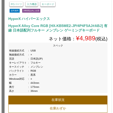
PCパーツ
入力機器
キーボード
送料無料
24時間以内に出荷
HyperX ハイパーエックス
HyperX Alloy Core RGB [HX-KB5ME2-JP/4P4F5AJ#ABJ] 有
線 日本語配列フルキー メンブレン ゲーミングキーボード
¥4,989
ネット価格：
(税込)
スペック
有線接続方式
:
USB
無線接続方式
:
×
言語
:
日本語(JP)
キーレイアウト
:
フルキー
キースイッチ
:
メンブレン
バックライト
:
RGB
カラー
:
黒系
Windows対応
:
○
幅
:
443mm
奥行
:
175mm
高さ
:
36mm
在庫状況
在庫わずか