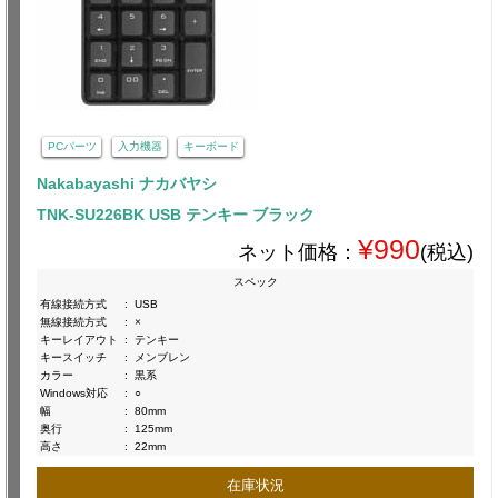
PCパーツ
入力機器
キーボード
Nakabayashi ナカバヤシ
TNK-SU226BK USB テンキー ブラック
¥990
ネット価格：
(税込)
スペック
有線接続方式
:
USB
無線接続方式
:
×
キーレイアウト
:
テンキー
キースイッチ
:
メンブレン
カラー
:
黒系
Windows対応
:
○
幅
:
80mm
奥行
:
125mm
高さ
:
22mm
在庫状況