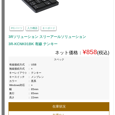
PCパーツ
入力機器
キーボード
3Rソリューション スリーアールソリューション
3R-KCNK01BK 有線 テンキー
¥858
ネット価格：
(税込)
スペック
有線接続方式
:
USB
無線接続方式
:
×
キーレイアウト
:
テンキー
キースイッチ
:
メンブレン
カラー
:
黒系
Windows対応
:
○
幅
:
85mm
奥行
:
85mm
高さ
:
22mm
在庫状況