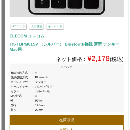
PCパーツ
入力機器
キーボード
ELECOM エレコム
TK-TBPM01SV （シルバー） Bluetooth接続 薄型 テンキー
Mac用
¥2,178
ネット価格：
(税込)
スペック
有線接続方式
:
×
無線接続方式
:
Bluetooth
キーレイアウト
:
テンキー
キースイッチ
:
パンタグラフ
カラー
:
シルバー系
Mac対応
:
○
幅
:
90mm
奥行
:
128mm
高さ
:
22mm
在庫状況
在庫なし