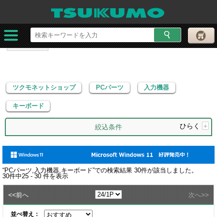
ツクモネットショップ
PCパーツ
入力機器
キーボード
ツクモネットショップ
PCパーツ
入力機器
キーボード
ひらく
+
絞込条件
“
PCパーツ,入力機器,キーボード
”での検索結果
30
件が該当しました。
30
件中
25 - 30
件を表示
<<
>>
前へ
次へ
並べ替え：