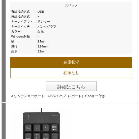
スペック
有線接続方式
:
USB
無線接続方式
:
×
キーレイアウト
:
テンキー
キースイッチ
:
パンタグラフ
カラー
:
白系
Windows対応
:
○
幅
:
84mm
奥行
:
124mm
高さ
:
12mm
在庫状況
在庫なし
詳細はこちら
スリムテンキーボード USB2.0ハブ（2ポート）/Tabキー付き