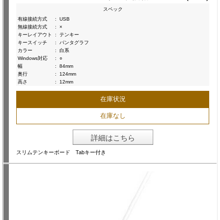
スペック
有線接続方式
:
USB
無線接続方式
:
×
キーレイアウト
:
テンキー
キースイッチ
:
パンタグラフ
カラー
:
白系
Windows対応
:
○
幅
:
84mm
奥行
:
124mm
高さ
:
12mm
在庫状況
在庫なし
詳細はこちら
スリムテンキーボード Tabキー付き