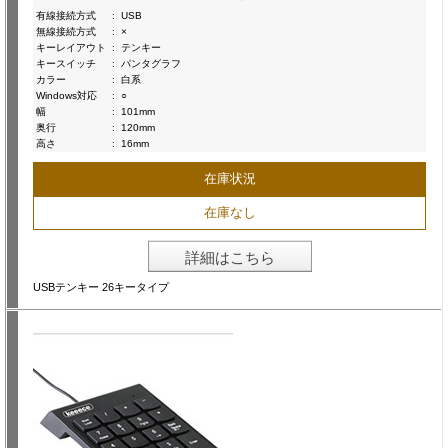
有線接続方式
:
USB
無線接続方式
:
×
キーレイアウト
:
テンキー
キースイッチ
:
パンタグラフ
カラー
:
白系
Windows対応
:
○
幅
:
101mm
奥行
:
120mm
高さ
:
16mm
在庫状況
在庫なし
詳細はこちら
USBテンキー 26キータイプ