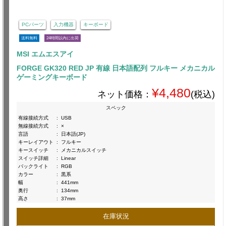
PCパーツ
入力機器
キーボード
送料無料
24時間以内に出荷
MSI エムエスアイ
FORGE GK320 RED JP 有線 日本語配列 フルキー メカニカル
ゲーミングキーボード
¥4,480
ネット価格：
(税込)
スペック
有線接続方式
:
USB
無線接続方式
:
×
言語
:
日本語(JP)
キーレイアウト
:
フルキー
キースイッチ
:
メカニカルスイッチ
スイッチ詳細
:
Linear
バックライト
:
RGB
カラー
:
黒系
幅
:
441mm
奥行
:
134mm
高さ
:
37mm
在庫状況