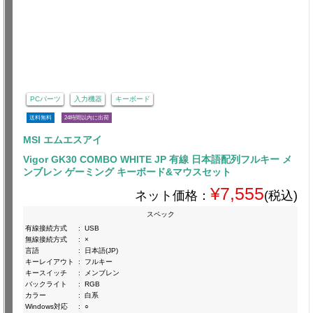
PCパーツ
入力機器
キーボード
送料無料
24時間以内に出荷
MSI エムエスアイ
Vigor GK30 COMBO WHITE JP 有線 日本語配列フルキー メ
ンブレン ゲーミング キーボード&マウスセット
¥7,555
ネット価格：
(税込)
スペック
有線接続方式
:
USB
無線接続方式
:
×
言語
:
日本語(JP)
キーレイアウト
:
フルキー
キースイッチ
:
メンブレン
バックライト
:
RGB
カラー
:
白系
Windows対応
:
○