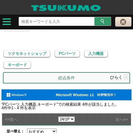
ツクモネットショップ
PCパーツ
入力機器
キーボード
ツクモネットショップ
PCパーツ
入力機器
キーボード
ひらく
+
絞込条件
“
PCパーツ,入力機器,キーボード
”での検索結果
4
件が該当しました。
4
件中
1 - 4
件を表示
<<
>>
前へ
次へ
並べ替え：