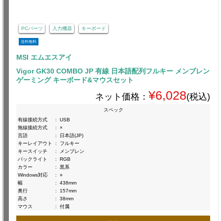
PCパーツ
入力機器
キーボード
送料無料
MSI エムエスアイ
Vigor GK30 COMBO JP 有線 日本語配列フルキー メンブレン
ゲーミング キーボード&マウスセット
¥6,028
ネット価格：
(税込)
スペック
有線接続方式
:
USB
無線接続方式
:
×
言語
:
日本語(JP)
キーレイアウト
:
フルキー
キースイッチ
:
メンブレン
バックライト
:
RGB
カラー
:
黒系
Windows対応
:
○
幅
:
438mm
奥行
:
157mm
高さ
:
38mm
マウス
:
付属