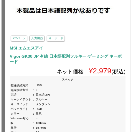
PCパーツ
入力機器
キーボード
MSI エムエスアイ
Vigor GK30 JP 有線 日本語配列フルキー ゲーミング キーボ
ード
¥2,979
ネット価格：
(税込)
スペック
有線接続方式
:
USB
無線接続方式
:
×
言語
:
日本語(JP)
キーレイアウト
:
フルキー
キースイッチ
:
メンブレン
バックライト
:
RGB
カラー
:
黒系
Windows対応
:
○
幅
:
438mm
奥行
:
157mm