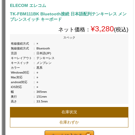
ELECOM エレコム
TK-FBM111BK Bluetooth接続 日本語配列テンキーレス メン
ブレンスイッチ キーボード
¥3,280
ネット価格：
(税込)
スペック
有線接続方式
:
×
無線接続方式
:
Bluetooth
言語
:
日本語(JP)
キーレイアウト
:
テンキーレス
キースイッチ
:
メンブレン
カラー
:
黒系
Windows対応
:
○
Mac対応
:
○
android対応
:
○
iOS対応
:
○
幅
:
365mm
奥行
:
151mm
高さ
:
33.5mm
在庫状況
在庫わずか