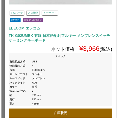
PCパーツ
入力機器
キーボード
送料無料
最短 1〜3日で出荷
ELECOM エレコム
TK-G02UMBK 有線 日本語配列フルキー メンブレンスイッチ
ゲーミングキーボード
¥3,966
ネット価格：
(税込)
スペック
有線接続方式
:
USB
無線接続方式
:
×
言語
:
日本語(JP)
キーレイアウト
:
フルキー
キースイッチ
:
メンブレン
バックライト
:
RGB
カラー
:
黒系
Windows対応
:
○
幅
:
451mm
奥行
:
155mm
高さ
:
48mm
在庫状況