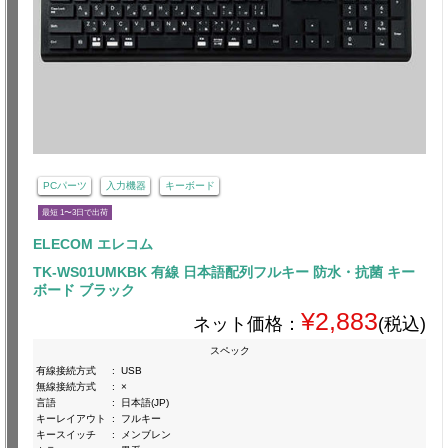
PCパーツ
入力機器
キーボード
最短 1〜3日で出荷
ELECOM エレコム
TK-WS01UMKBK 有線 日本語配列フルキー 防水・抗菌 キー
ボード ブラック
¥2,883
ネット価格：
(税込)
スペック
有線接続方式
:
USB
無線接続方式
:
×
言語
:
日本語(JP)
キーレイアウト
:
フルキー
キースイッチ
:
メンブレン