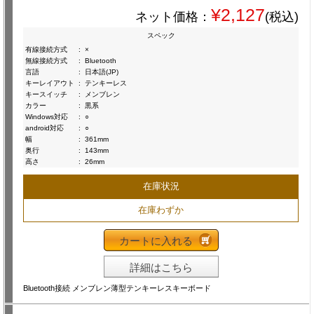
¥2,127
ネット価格：
(税込)
スペック
有線接続方式
:
×
無線接続方式
:
Bluetooth
言語
:
日本語(JP)
キーレイアウト
:
テンキーレス
キースイッチ
:
メンブレン
カラー
:
黒系
Windows対応
:
○
android対応
:
○
幅
:
361mm
奥行
:
143mm
高さ
:
26mm
在庫状況
在庫わずか
カートに入れる
詳細はこちら
Bluetooth接続 メンブレン薄型テンキーレスキーボード