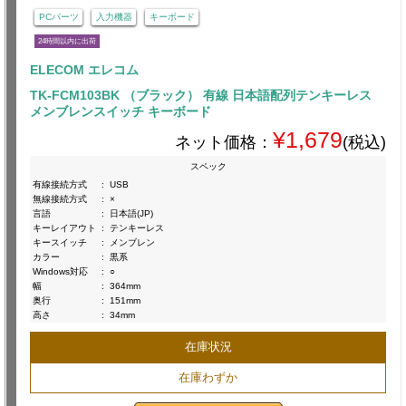
PCパーツ
入力機器
キーボード
24時間以内に出荷
ELECOM エレコム
TK-FCM103BK （ブラック） 有線 日本語配列テンキーレス
メンブレンスイッチ キーボード
¥1,679
ネット価格：
(税込)
スペック
有線接続方式
:
USB
無線接続方式
:
×
言語
:
日本語(JP)
キーレイアウト
:
テンキーレス
キースイッチ
:
メンブレン
カラー
:
黒系
Windows対応
:
○
幅
:
364mm
奥行
:
151mm
高さ
:
34mm
在庫状況
在庫わずか