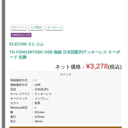
PCパーツ
入力機器
キーボード
24時間以内に出荷
ELECOM エレコム
TK-FDM109TKBK USB 無線 日本語配列テンキーレス キーボ
ード 抗菌
¥3,278
ネット価格：
(税込)
スペック
有線接続方式
:
×
無線接続方式
:
USB
言語
:
日本語(JP)
キーレイアウト
:
テンキーレス
キースイッチ
:
メンブレン
カラー
:
黒系
Windows対応
:
○
幅
:
361mm
奥行
:
143mm
高さ
:
26mm