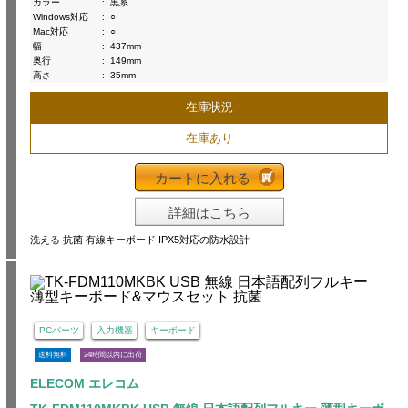
カラー
:
黒系
Windows対応
:
○
Mac対応
:
○
幅
:
437mm
奥行
:
149mm
高さ
:
35mm
在庫状況
在庫あり
カートに入れる
詳細はこちら
洗える 抗菌 有線キーボード IPX5対応の防水設計
PCパーツ
入力機器
キーボード
送料無料
24時間以内に出荷
ELECOM エレコム