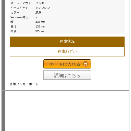
キーレイアウト
:
フルキー
キースイッチ
:
メンブレン
カラー
:
黒系
Windows対応
:
○
幅
:
448mm
奥行
:
136mm
高さ
:
32mm
在庫状況
在庫わずか
カートに入れる
詳細はこちら
有線フルキーボード