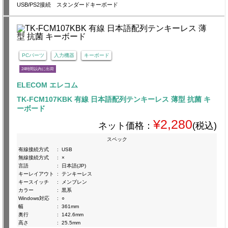
USB/PS2接続 スタンダードキーボード
PCパーツ
入力機器
キーボード
24時間以内に出荷
ELECOM エレコム
TK-FCM107KBK 有線 日本語配列テンキーレス 薄型 抗菌 キ
ーボード
¥2,280
ネット価格：
(税込)
スペック
有線接続方式
:
USB
無線接続方式
:
×
言語
:
日本語(JP)
キーレイアウト
:
テンキーレス
キースイッチ
:
メンブレン
カラー
:
黒系
Windows対応
:
○
幅
:
361mm
奥行
:
142.6mm
高さ
:
25.5mm