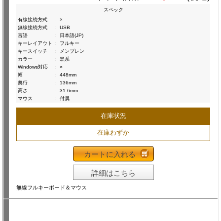
スペック
有線接続方式
:
×
無線接続方式
:
USB
言語
:
日本語(JP)
キーレイアウト
:
フルキー
キースイッチ
:
メンブレン
カラー
:
黒系
Windows対応
:
○
幅
:
448mm
奥行
:
136mm
高さ
:
31.6mm
マウス
:
付属
在庫状況
在庫わずか
カートに入れる
詳細はこちら
無線フルキーボード＆マウス