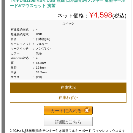
TK-FDM110MKBK USB 無線 日本語配列フルキー 薄型キーボ
ード&マウスセット 抗菌
¥4,598
ネット価格：
(税込)
スペック
有線接続方式
:
×
無線接続方式
:
USB
言語
:
日本語(JP)
キーレイアウト
:
フルキー
キースイッチ
:
メンブレン
カラー
:
黒系
Windows対応
:
○
幅
:
442mm
奥行
:
128mm
高さ
:
33.5mm
マウス
:
付属
在庫状況
在庫わずか
カートに入れる
詳細はこちら
2.4GHz USB無線接続 テンキー付き薄型フルキーボード ワイヤレスマウス＆キ