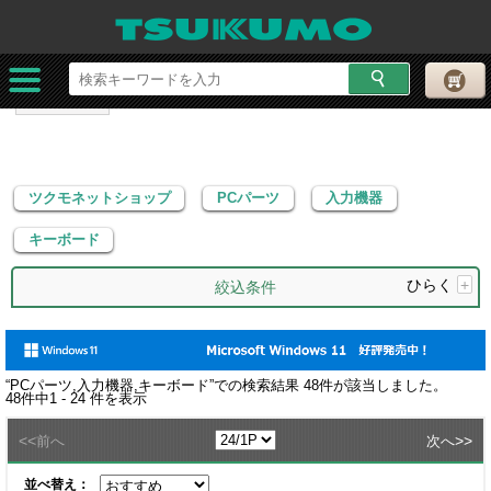
ツクモネットショップ
PCパーツ
入力機器
キーボード
ツクモネットショップ
PCパーツ
入力機器
キーボード
ひらく
+
絞込条件
“
PCパーツ,入力機器,キーボード
”での検索結果
48
件が該当しました。
48
件中
1 - 24
件を表示
<<
>>
前へ
次へ
並べ替え：