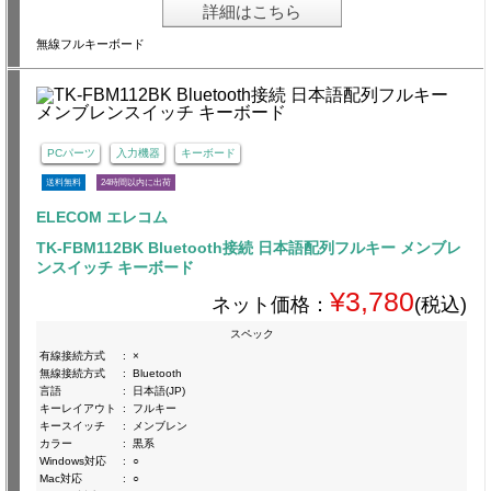
詳細はこちら
無線フルキーボード
PCパーツ
入力機器
キーボード
送料無料
24時間以内に出荷
ELECOM エレコム
TK-FBM112BK Bluetooth接続 日本語配列フルキー メンブレ
ンスイッチ キーボード
¥3,780
ネット価格：
(税込)
スペック
有線接続方式
:
×
無線接続方式
:
Bluetooth
言語
:
日本語(JP)
キーレイアウト
:
フルキー
キースイッチ
:
メンブレン
カラー
:
黒系
Windows対応
:
○
Mac対応
:
○