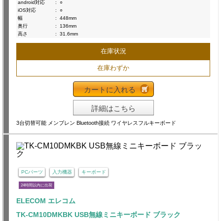
android対応
:
○
iOS対応
:
○
幅
:
448mm
奥行
:
136mm
高さ
:
31.6mm
在庫状況
在庫わずか
カートに入れる
詳細はこちら
3台切替可能 メンブレン Bluetooth接続 ワイヤレスフルキーボード
PCパーツ
入力機器
キーボード
24時間以内に出荷
ELECOM エレコム
TK-CM10DMKBK USB無線ミニキーボード ブラック