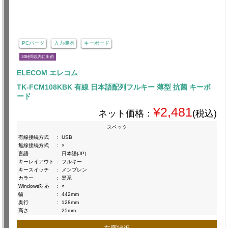
PCパーツ
入力機器
キーボード
24時間以内に出荷
ELECOM エレコム
TK-FCM108KBK 有線 日本語配列フルキー 薄型 抗菌 キーボ
ード
¥2,481
ネット価格：
(税込)
スペック
有線接続方式
:
USB
無線接続方式
:
×
言語
:
日本語(JP)
キーレイアウト
:
フルキー
キースイッチ
:
メンブレン
カラー
:
黒系
Windows対応
:
○
幅
:
442mm
奥行
:
128mm
高さ
:
25mm