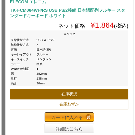
ELECOM エレコム
TK-FCM064WH/RS USB PS/2接続 日本語配列フルキー スタ
ンダードキーボード ホワイト
¥1,864
ネット価格：
(税込)
スペック
有線接続方式
:
USB ＆ PS/2
無線接続方式
:
×
言語
:
日本語(JP)
キーレイアウト
:
フルキー
キースイッチ
:
メンブレン
カラー
:
白系
Windows対応
:
○
幅
:
452mm
奥行
:
138mm
高さ
:
30mm
在庫状況
在庫わずか
カートに入れる
詳細はこちら