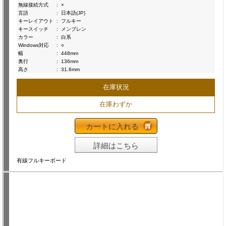
無線接続方式
:
×
言語
:
日本語(JP)
キーレイアウト
:
フルキー
キースイッチ
:
メンブレン
カラー
:
白系
Windows対応
:
○
幅
:
448mm
奥行
:
136mm
高さ
:
31.6mm
在庫状況
在庫わずか
カートに入れる
詳細はこちら
有線フルキーボード