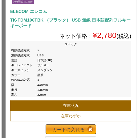
24時間以内に出荷
ELECOM エレコム
TK-FDM106TBK （ブラック） USB 無線 日本語配列フルキー
キーボード
¥2,780
ネット価格：
(税込)
スペック
有線接続方式
:
×
無線接続方式
:
USB
言語
:
日本語(JP)
キーレイアウト
:
フルキー
キースイッチ
:
メンブレン
カラー
:
黒系
Windows対応
:
○
幅
:
448mm
奥行
:
136mm
高さ
:
32mm
在庫状況
在庫わずか
カートに入れる