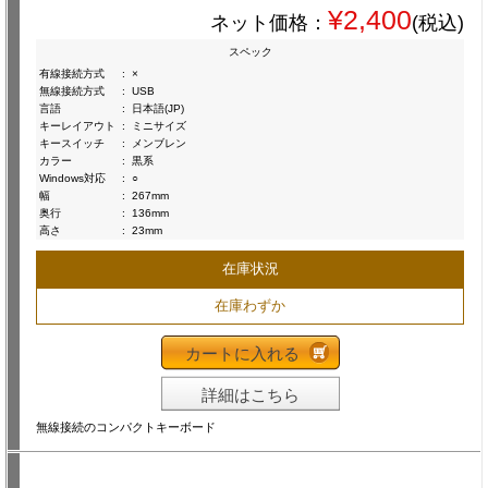
¥2,400
ネット価格：
(税込)
スペック
有線接続方式
:
×
無線接続方式
:
USB
言語
:
日本語(JP)
キーレイアウト
:
ミニサイズ
キースイッチ
:
メンブレン
カラー
:
黒系
Windows対応
:
○
幅
:
267mm
奥行
:
136mm
高さ
:
23mm
在庫状況
在庫わずか
カートに入れる
詳細はこちら
無線接続のコンパクトキーボード