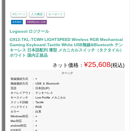
PCパーツ
入力機器
キーボード
送料無料
24時間以内に出荷
Logicool ロジクール
G913-TKL-TCWH LIGHTSPEED Wireless RGB Mechanical
Gaming Keyboard-Tactile White USB無線&Bluetooth テン
キーレス 日本語配列 薄型 メカニカルスイッチ（タクタイル）
ホワイト 国内正規品
¥25,608
ネット価格：
(税込)
スペック
有線接続方式
:
×
無線接続方式
:
USB ＆ Bluetooth
言語
:
日本語(JP)
キーレイアウト
:
テンキーレス
キースイッチ
:
Low Profile メカニカル
スイッチ詳細
:
Tactile
バックライト
:
RGB
カラー
:
白系
Windows対応
:
○
Mac対応
:
○
android対応
:
○
iOS対応
:
○