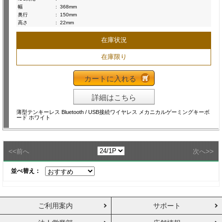
幅
:
368mm
奥行
:
150mm
高さ
:
22mm
在庫状況
在庫限り
カートに入れる
詳細はこちら
薄型テンキーレス Bluetooth / USB接続ワイヤレス メカニカルゲーミングキーボ
ード ホワイト
<<
>>
前へ
次へ
並べ替え：
ご利用案内
サポート