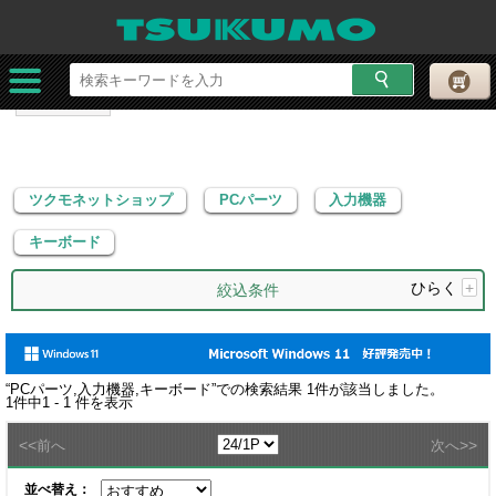
ツクモネットショップ
PCパーツ
入力機器
キーボード
ツクモネットショップ
PCパーツ
入力機器
キーボード
ひらく
+
絞込条件
“
PCパーツ,入力機器,キーボード
”での検索結果
1
件が該当しました。
1
件中
1 - 1
件を表示
<<
>>
前へ
次へ
並べ替え：