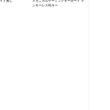
ライト無し
メカニカルゲーミングキーボード テ
ンキーレス91キー