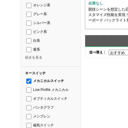
在庫なし
オレンジ系
競技シーンを想定した
グレー系
スタマイズ性能を実現 
ーボード バックライト
シルバー系
ピンク系
白系
紫系
並べ替え：
続きを見る
キースイッチ
メカニカルスイッチ
Low Profile メカニカル
オプティカルスイッチ
パンタグラフ
メンブレン
磁気スイッチ