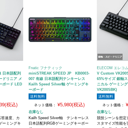
Fnatic フナティック
ELECOM エレコ
 有線 日本語配列
miniSTREAK SPEED JP KB0003-
V Custom VK2
ードリニア メ
007 有線 日本語配列テンキーレス
65%サイズ 銀軸
ボード LED
Kailh Speed Silver軸 ゲーミングキ
ニカル ゲーミングキ
ーボード
VK200SBK)
送料無料
送料無料
239(税込)
¥5,980(税込)
ネット価格：
ネット価格：
在庫なし
在庫なし
応答速度、カ
Kailh Speed Silver軸 テンキーレス
競技シーンを想定
ゲーミングキ
日本語配列RGBゲーミングキーボー
スタマイズ性能を