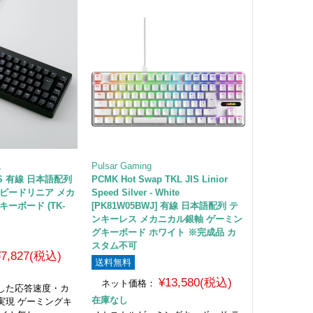
ム
Pulsar Gaming
00S 有線 日本語配列
PCMK Hot Swap TKL JIS Linior
スピードリニア メカ
Speed Silver - White
ーボード (TK-
[PK81W05BWJ] 有線 日本語配列 テ
ンキーレス メカニカル銀軸 ゲーミン
グキーボード ホワイト ※完成品 カ
スタム不可
¥7,827(税込)
送料無料
¥13,580(税込)
ネット価格：
した応答速度・カ
在庫なし
実現 ゲーミングキ