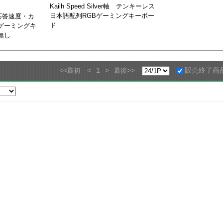
Kailh Speed Silver軸 テンキーレス
日本語配列RGBゲーミングキーボー
応答速度・カ
ド
ゲーミングキ
無し
<<
<
1
>
>>
販売終了商
最初
最後