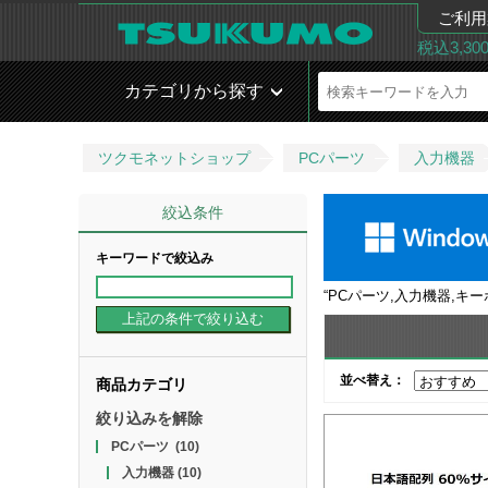
ご利用
税込3,3
カテゴリから探す
ツクモネットショップ
PCパーツ
入力機器
絞込条件
キーワードで絞込み
“
PCパーツ,入力機器,キ
並べ替え：
商品カテゴリ
絞り込みを解除
PCパーツ
(10)
入力機器
(10)