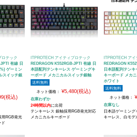
ィプロテック
ITPROTECH アイティプロテック
ITPROTECH 
-JPTI 有線 日
REDRAGON K552RGB-JPTI 有線 日
REDRAGON K552
%) ゲーミン
本語配列テンキーレス ゲーミングキ
日本語配列テンキ
ルスイッチ銀
ーボード メカニカルスイッチ銀軸
キーボード メカ
ホワイト
送料無料
送料無料
¥5,480(税込)
ネット価格：
799(税込)
ネット価格：
在庫わずか
在庫なし
24時間以内
に出荷
テンキーレス 銀軸採用RGB発光対応
日本語ゲーミング
採用RGB発光
メカニカルキーボード
キーレス、白モデ
ード