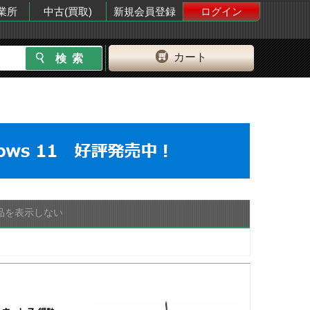
業所
中古(買取)
新規会員登録
ログイン
カート
品を表示しない