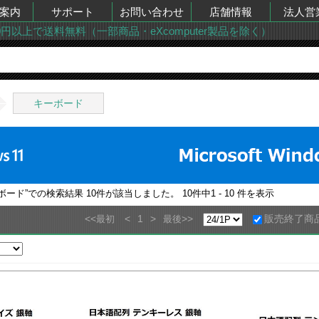
案内
サポート
お問い合わせ
店舗情報
法人営
00円以上で送料無料（一部商品・eXcomputer製品を除く）
キーボード
ーボード
”での検索結果
10
件が該当しました。
10
件中
1 - 10
件を表示
<<
<
1
>
>>
販売終了商
最初
最後