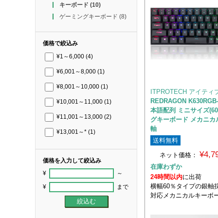
キーボード
(10)
ゲーミングキーボード
(8)
価格で絞込み
¥1～6,000
(4)
¥6,001～8,000
(1)
¥8,001～10,000
(1)
ITPROTECH アイテ
REDRAGON K630RGB
¥10,001～11,000
(1)
本語配列 ミニサイズ(60
¥11,001～13,000
(2)
グキーボード メカニカ
軸
¥13,001～*
(1)
送料無料
¥4,
ネット価格：
価格を入力して絞込み
在庫わずか
¥
～
24時間以内
に出荷
横幅60％タイプの銀軸
¥
まで
対応メカニカルキーボ