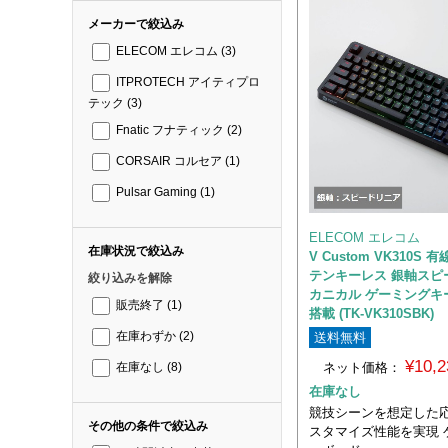
メーカーで絞込み
ELECOM エレコム
(3)
ITPROTECH アイティプロ
テック
(3)
Fnatic フナティック
(2)
CORSAIR コルセア
(1)
Pulsar Gaming
(1)
ELECOM エレコム
在庫状況で絞込み
V Custom VK310S
テンキーレス 銀軸スピ
絞り込みを解除
カニカル ゲーミングキー
販売終了
(1)
搭載 (TK-VK310SBK)
送料無料
在庫わずか
(2)
¥10,
ネット価格：
在庫なし
(8)
在庫なし
競技シーンを想定した
その他の条件で絞込み
スタマイズ性能を実現 