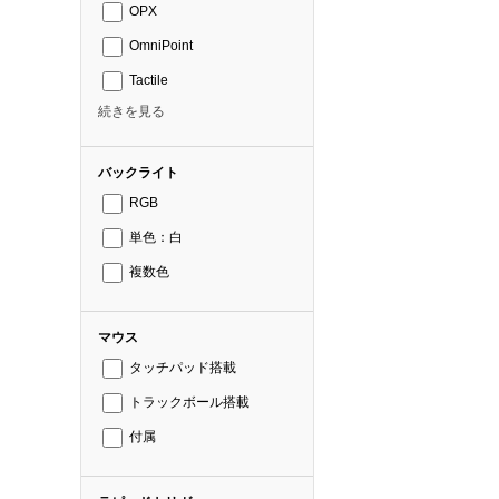
OPX
OmniPoint
Tactile
続きを見る
バックライト
RGB
単色：白
複数色
マウス
タッチパッド搭載
トラックボール搭載
付属