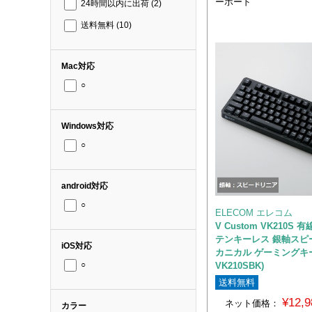
ーボード
24時間以内に出荷
(2)
送料無料
(10)
Mac対応
○
Windows対応
○
android対応
○
ELECOM エレコム
V Custom VK210S
テンキーレス 銀軸スピ
iOS対応
カニカル ゲーミングキー
VK210SBK)
○
送料無料
¥12,
ネット価格：
カラー