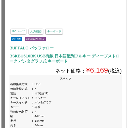
PCパーツ
入力機器
キーボード
送料無料
24時間以内に出荷
BUFFALO バッファロー
BSKBU510BK USB有線 日本語配列フルキー ディープストロ
ーク パンタグラフ式 キーボード
¥6,169
ネット価格：
(税込)
スペック
有線接続方式
:
USB
無線接続方式
:
×
言語
:
日本語(JP)
キーレイアウト
:
フルキー
キースイッチ
:
パンタグラフ
カラー
:
黒系
Windows対応
:
○
幅
:
447mm
奥行
:
144mm
高さ
:
34mm