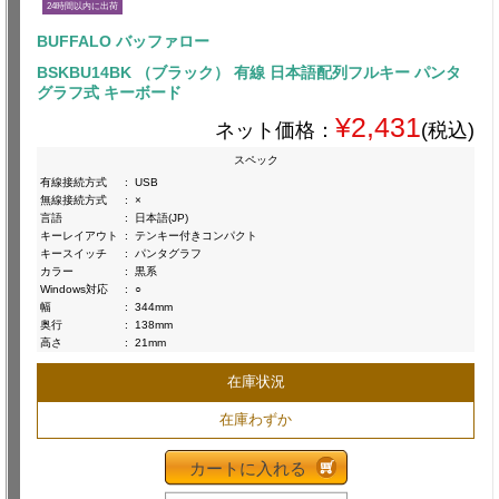
24時間以内に出荷
BUFFALO バッファロー
BSKBU14BK （ブラック） 有線 日本語配列フルキー パンタ
グラフ式 キーボード
¥2,431
ネット価格：
(税込)
スペック
有線接続方式
:
USB
無線接続方式
:
×
言語
:
日本語(JP)
キーレイアウト
:
テンキー付きコンパクト
キースイッチ
:
パンタグラフ
カラー
:
黒系
Windows対応
:
○
幅
:
344mm
奥行
:
138mm
高さ
:
21mm
在庫状況
在庫わずか
カートに入れる