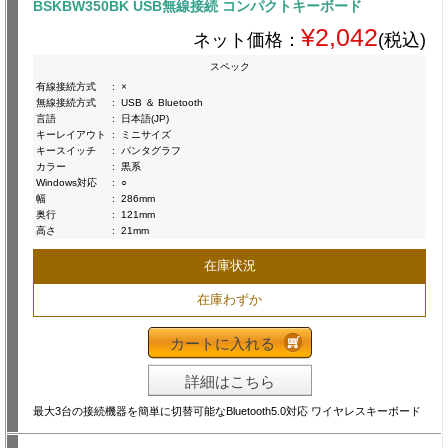
BSKBW350BK USB無線接続 コンパクトキーボード
¥2,042
ネット価格：
(税込)
スペック
有線接続方式
:
×
無線接続方式
:
USB ＆ Bluetooth
言語
:
日本語(JP)
キーレイアウト
:
ミニサイズ
キースイッチ
:
パンタグラフ
カラー
:
黒系
Windows対応
:
○
幅
:
286mm
奥行
:
121mm
高さ
:
21mm
在庫状況
在庫わずか
カートに入れる
詳細はこちら
最大3台の接続機器を簡単に切替可能なBluetooth5.0対応 ワイヤレスキーボード