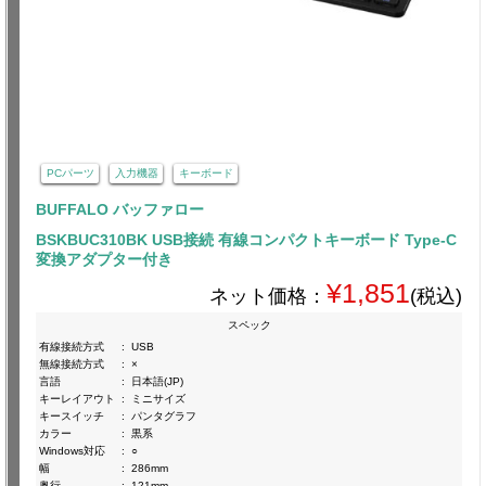
PCパーツ
入力機器
キーボード
BUFFALO バッファロー
BSKBUC310BK USB接続 有線コンパクトキーボード Type-C
変換アダプター付き
¥1,851
ネット価格：
(税込)
スペック
有線接続方式
:
USB
無線接続方式
:
×
言語
:
日本語(JP)
キーレイアウト
:
ミニサイズ
キースイッチ
:
パンタグラフ
カラー
:
黒系
Windows対応
:
○
幅
:
286mm
奥行
:
121mm