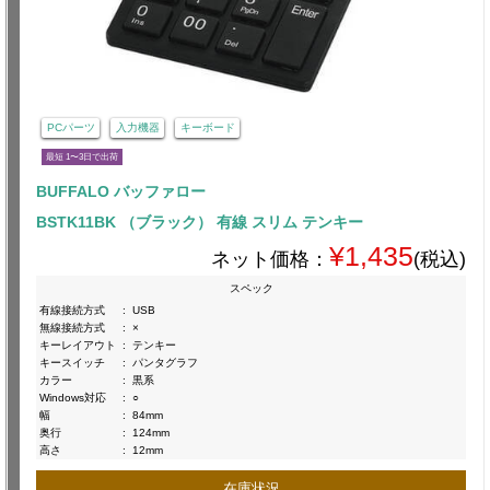
PCパーツ
入力機器
キーボード
最短 1〜3日で出荷
BUFFALO バッファロー
BSTK11BK （ブラック） 有線 スリム テンキー
¥1,435
ネット価格：
(税込)
スペック
有線接続方式
:
USB
無線接続方式
:
×
キーレイアウト
:
テンキー
キースイッチ
:
パンタグラフ
カラー
:
黒系
Windows対応
:
○
幅
:
84mm
奥行
:
124mm
高さ
:
12mm
在庫状況