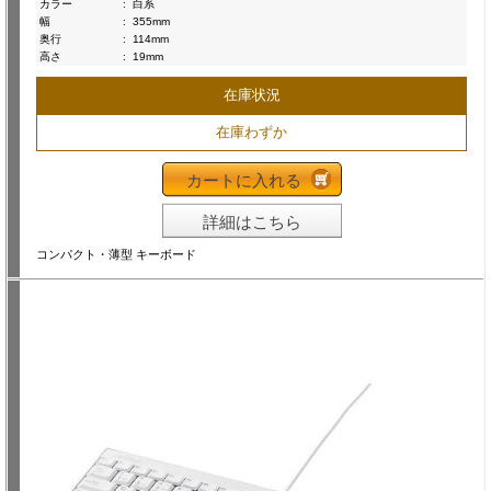
カラー
:
白系
幅
:
355mm
奥行
:
114mm
高さ
:
19mm
在庫状況
在庫わずか
カートに入れる
詳細はこちら
コンパクト・薄型 キーボード