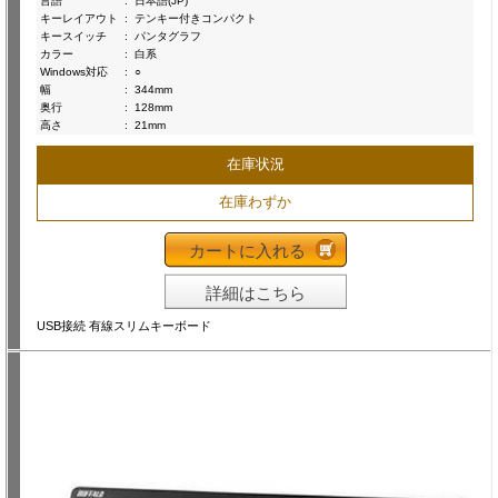
言語
:
日本語(JP)
キーレイアウト
:
テンキー付きコンパクト
キースイッチ
:
パンタグラフ
カラー
:
白系
Windows対応
:
○
幅
:
344mm
奥行
:
128mm
高さ
:
21mm
在庫状況
在庫わずか
カートに入れる
詳細はこちら
USB接続 有線スリムキーボード