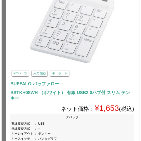
PCパーツ
入力機器
キーボード
BUFFALO バッファロー
BSTKH08WH （ホワイト） 有線 USB2.0ハブ付 スリム テン
キー
¥1,653
ネット価格：
(税込)
スペック
有線接続方式
:
USB
無線接続方式
:
×
キーレイアウト
:
テンキー
キースイッチ
:
パンタグラフ