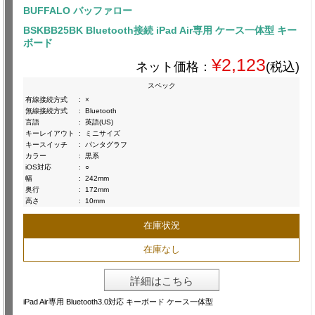
BUFFALO バッファロー
BSKBB25BK Bluetooth接続 iPad Air専用 ケース一体型 キー
ボード
¥2,123
ネット価格：
(税込)
スペック
有線接続方式
:
×
無線接続方式
:
Bluetooth
言語
:
英語(US)
キーレイアウト
:
ミニサイズ
キースイッチ
:
パンタグラフ
カラー
:
黒系
iOS対応
:
○
幅
:
242mm
奥行
:
172mm
高さ
:
10mm
在庫状況
在庫なし
詳細はこちら
iPad Air専用 Bluetooth3.0対応 キーボード ケース一体型