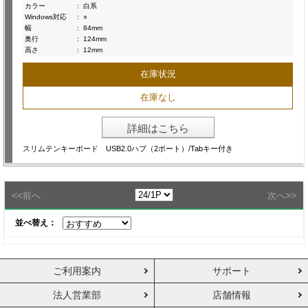
カラー
:
白系
Windows対応
:
○
幅
:
84mm
奥行
:
124mm
高さ
:
12mm
在庫状況
在庫なし
詳細はこちら
スリムテンキーボード USB2.0ハブ（2ポート）/Tabキー付き
<<
>>
前へ
次へ
並べ替え：
ご利用案内
サポート
法人営業部
店舗情報