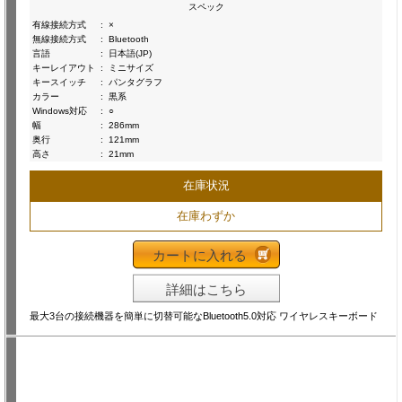
スペック
有線接続方式
:
×
無線接続方式
:
Bluetooth
言語
:
日本語(JP)
キーレイアウト
:
ミニサイズ
キースイッチ
:
パンタグラフ
カラー
:
黒系
Windows対応
:
○
幅
:
286mm
奥行
:
121mm
高さ
:
21mm
在庫状況
在庫わずか
カートに入れる
詳細はこちら
最大3台の接続機器を簡単に切替可能なBluetooth5.0対応 ワイヤレスキーボード