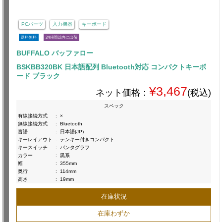
PCパーツ
入力機器
キーボード
送料無料
24時間以内に出荷
BUFFALO バッファロー
BSKBB320BK 日本語配列 Bluetooth対応 コンパクトキーボ
ード ブラック
¥3,467
ネット価格：
(税込)
スペック
有線接続方式
:
×
無線接続方式
:
Bluetooth
言語
:
日本語(JP)
キーレイアウト
:
テンキー付きコンパクト
キースイッチ
:
パンタグラフ
カラー
:
黒系
幅
:
355mm
奥行
:
114mm
高さ
:
19mm
在庫状況
在庫わずか