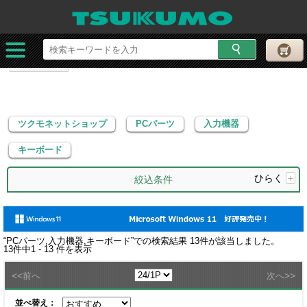
ツクモネットショップ
PCパーツ
入力機器
キーボード
ツクモネットショップ
PCパーツ
入力機器
キーボード
ひらく
+
絞込条件
“
PCパーツ,入力機器,キーボード
”での検索結果
13
件が該当しました。
13
件中
1 - 13
件を表示
<<
>>
前へ
次へ
並べ替え：