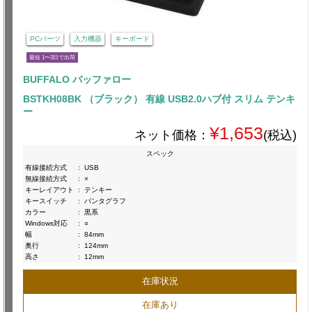
PCパーツ
入力機器
キーボード
最短 1〜3日で出荷
BUFFALO バッファロー
BSTKH08BK （ブラック） 有線 USB2.0ハブ付 スリム テンキ
ー
¥1,653
ネット価格：
(税込)
スペック
有線接続方式
:
USB
無線接続方式
:
×
キーレイアウト
:
テンキー
キースイッチ
:
パンタグラフ
カラー
:
黒系
Windows対応
:
○
幅
:
84mm
奥行
:
124mm
高さ
:
12mm
在庫状況
在庫あり