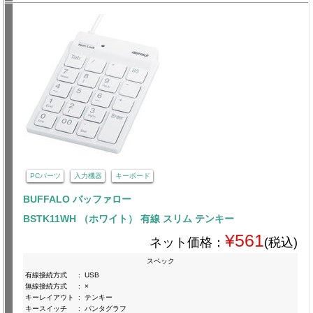
PCパーツ
入力機器
キーボード
BUFFALO バッファロー
BSTK11WH （ホワイト） 有線 スリム テンキー
¥561
ネット価格：
(税込)
スペック
有線接続方式
:
USB
無線接続方式
:
×
キーレイアウト
:
テンキー
キースイッチ
:
パンタグラフ