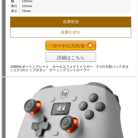
幅
:
155mm
奥行
:
110mm
高さ
:
70mm
在庫状況
在庫わずか
カートに入れる
詳細はこちら
1000Hzポーリングレート ホールエフェクトトリガー 2つの大型バックボタ
ンと2つのトップボタン ゲーミングコントローラー