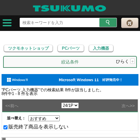
ツクモネットショップ
PCパーツ
入力機器
ツクモネットショップ
PCパーツ
入力機器
ひらく
+
絞込条件
“
PCパーツ,入力機器
”での検索結果
8
件が該当しました。
8
件中
1 - 8
件を表示
<<
>>
前へ
次へ
並べ替え：
販売終了商品を表示しない