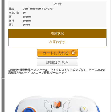
スペック
接続
:
USB / Bluetooth / 2.4GHz
ボタン数
:
16
幅
:
155mm
奥行
:
103mm
高さ
:
66mm
在庫状況
在庫わずか
カートに入れる
詳細はこちら
16個の全微動機械ボタン ホール＋マイクロスイッチ式ダブルトリガー 1000Hz
高精度六軸ジャイロスコープ搭載 ゲームパッド