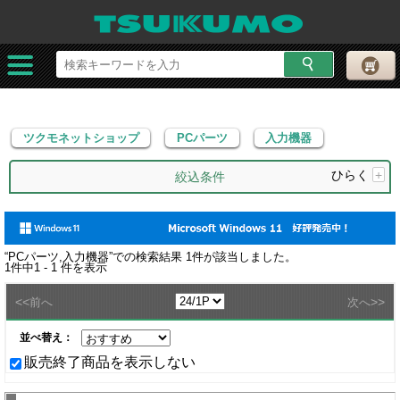
ツクモネットショップ
PCパーツ
入力機器
ツクモネットショップ
PCパーツ
入力機器
ひらく
+
絞込条件
“
PCパーツ,入力機器
”での検索結果
1
件が該当しました。
1
件中
1 - 1
件を表示
<<
>>
前へ
次へ
並べ替え：
販売終了商品を表示しない