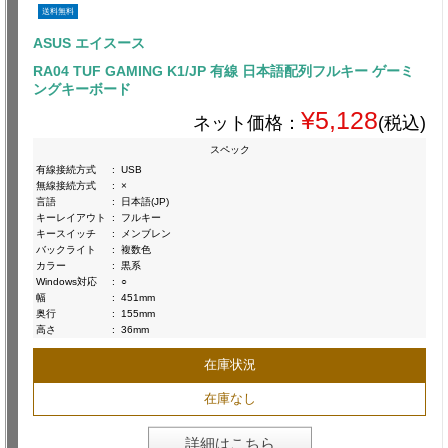
送料無料
ASUS エイスース
RA04 TUF GAMING K1/JP 有線 日本語配列フルキー ゲーミ
ングキーボード
¥5,128
ネット価格：
(税込)
スペック
有線接続方式
:
USB
無線接続方式
:
×
言語
:
日本語(JP)
キーレイアウト
:
フルキー
キースイッチ
:
メンブレン
バックライト
:
複数色
カラー
:
黒系
Windows対応
:
○
幅
:
451mm
奥行
:
155mm
高さ
:
36mm
在庫状況
在庫なし
詳細はこちら