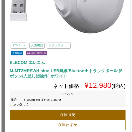
PCパーツ
入力機器
トラックボール
送料無料
24時間以内に出荷
ELECOM エレコム
M-MT2MRSWH bitra USB無線/Bluetoothトラックボール [5
ボタン/人差し指操作] ホワイト
¥12,980
ネット価格：
(税込)
スペック
接続
:
Bluetooth または 2.4GHz
ボタン数
:
5
在庫状況
在庫わずか