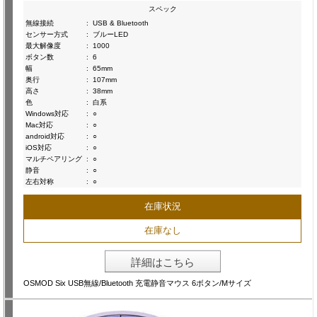
スペック
無線接続
:
USB & Bluetooth
センサー方式
:
ブルーLED
最大解像度
:
1000
ボタン数
:
6
幅
:
65mm
奥行
:
107mm
高さ
:
38mm
色
:
白系
Windows対応
:
○
Mac対応
:
○
android対応
:
○
iOS対応
:
○
マルチペアリング
:
○
静音
:
○
左右対称
:
○
在庫状況
在庫なし
詳細はこちら
OSMOD Six USB無線/Bluetooth 充電静音マウス 6ボタン/Mサイズ