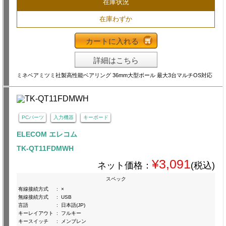
在庫状況
在庫わずか
カートに入れる
詳細はこちら
ミネベアミツミ社製高性能ベアリング 36mm大型ボール 最大3台マルチOS対応
PCパーツ
入力機器
キーボード
ELECOM エレコム
TK-QT11FDMWH
¥3,091
ネット価格：
(税込)
スペック
有線接続方式
:
×
無線接続方式
:
USB
言語
:
日本語(JP)
キーレイアウト
:
フルキー
キースイッチ
:
メンブレン