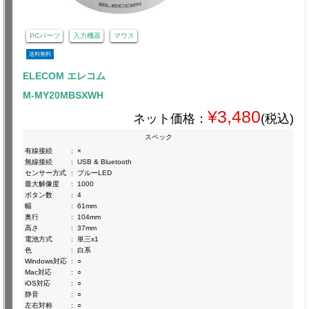
PCパーツ
入力機器
マウス
送料無料
ELECOM エレコム
M-MY20MBSXWH
¥3,480
ネット価格：
(税込)
スペック
有線接続
:
×
無線接続
:
USB & Bluetooth
センサー方式
:
ブルーLED
最大解像度
:
1000
ボタン数
:
4
幅
:
61mm
奥行
:
104mm
高さ
:
37mm
電池方式
:
単三x1
色
:
白系
Windows対応
:
○
Mac対応
:
○
iOS対応
:
○
静音
:
○
左右対称
:
○