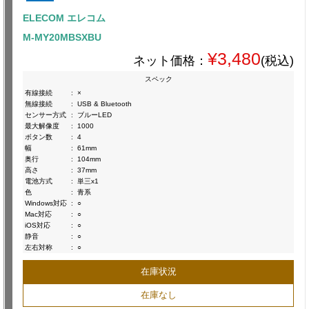
ELECOM エレコム
M-MY20MBSXBU
¥3,480
ネット価格：
(税込)
スペック
有線接続
:
×
無線接続
:
USB & Bluetooth
センサー方式
:
ブルーLED
最大解像度
:
1000
ボタン数
:
4
幅
:
61mm
奥行
:
104mm
高さ
:
37mm
電池方式
:
単三x1
色
:
青系
Windows対応
:
○
Mac対応
:
○
iOS対応
:
○
静音
:
○
左右対称
:
○
在庫状況
在庫なし