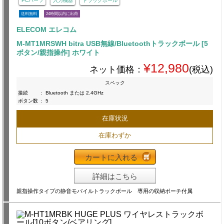
PCパーツ
入力機器
トラックボール
送料無料
24時間以内に出荷
ELECOM エレコム
M-MT1MRSWH bitra USB無線/Bluetoothトラックボール [5
ボタン/親指操作] ホワイト
¥12,980
ネット価格：
(税込)
スペック
接続
:
Bluetooth または 2.4GHz
ボタン数
:
5
在庫状況
在庫わずか
カートに入れる
詳細はこちら
親指操作タイプの静音モバイルトラックボール 専用の収納ポーチ付属