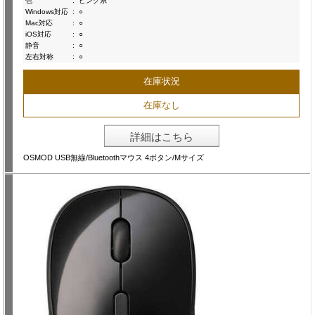
色
:
ピンク系
Windows対応
:
○
Mac対応
:
○
iOS対応
:
○
静音
:
○
左右対称
:
○
在庫状況
在庫なし
詳細はこちら
OSMOD USB無線/Bluetoothマウス 4ボタン/Mサイズ