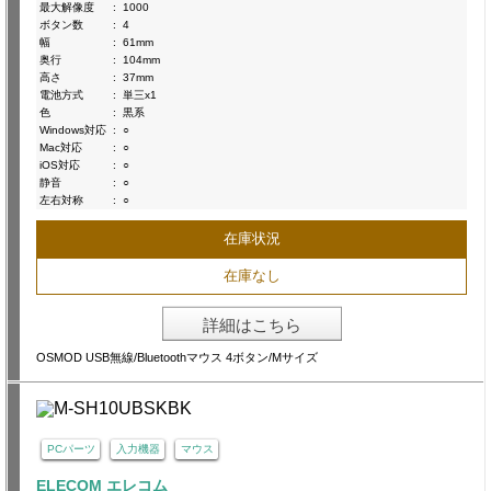
最大解像度
:
1000
ボタン数
:
4
幅
:
61mm
奥行
:
104mm
高さ
:
37mm
電池方式
:
単三x1
色
:
黒系
Windows対応
:
○
Mac対応
:
○
iOS対応
:
○
静音
:
○
左右対称
:
○
在庫状況
在庫なし
詳細はこちら
OSMOD USB無線/Bluetoothマウス 4ボタン/Mサイズ
PCパーツ
入力機器
マウス
ELECOM エレコム