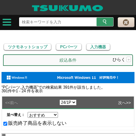
ツクモネットショップ
PCパーツ
入力機器
ツクモネットショップ
PCパーツ
入力機器
ひらく
+
絞込条件
“
PCパーツ,入力機器
”での検索結果
391
件が該当しました。
391
件中
1 - 24
件を表示
<<
>>
前へ
次へ
並べ替え：
販売終了商品を表示しない