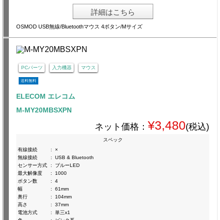
詳細はこちら
OSMOD USB無線/Bluetoothマウス 4ボタン/Mサイズ
PCパーツ
入力機器
マウス
送料無料
ELECOM エレコム
M-MY20MBSXPN
¥3,480
ネット価格：
(税込)
スペック
有線接続
:
×
無線接続
:
USB & Bluetooth
センサー方式
:
ブルーLED
最大解像度
:
1000
ボタン数
:
4
幅
:
61mm
奥行
:
104mm
高さ
:
37mm
電池方式
:
単三x1