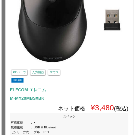
PCパーツ
入力機器
マウス
送料無料
ELECOM エレコム
M-MY20MBSXBK
¥3,480
ネット価格：
(税込)
スペック
有線接続
:
×
無線接続
:
USB & Bluetooth
センサー方式
:
ブルーLED