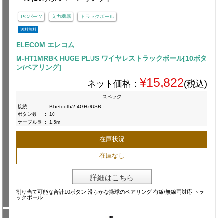
PCパーツ
入力機器
トラックボール
送料無料
ELECOM エレコム
M-HT1MRBK HUGE PLUS ワイヤレストラックボール[10ボタ
ン/ベアリング]
¥15,822
ネット価格：
(税込)
スペック
接続
:
Bluetooth/2.4GHz/USB
ボタン数
:
10
ケーブル長
:
1.5m
在庫状況
在庫なし
詳細はこちら
割り当て可能な合計10ボタン 滑らかな操球のベアリング 有線/無線両対応 トラ
ックボール