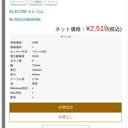
PCパーツ
入力機器
マウス
ELECOM エレコム
M-SH11UBSKBK
¥2,519
ネット価格：
(税込)
スペック
有線接続
:
USB
無線接続
:
×
センサー方式
:
ブルーLED
最大解像度
:
2000
ボタン数
:
3
幅
:
73mm
奥行
:
104mm
高さ
:
44mm
ケーブル長
:
1.5m
色
:
黒系
Windows対応
:
○
Mac対応
:
○
静音
:
○
在庫状況
在庫なし