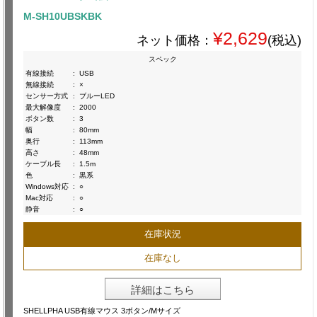
M-SH10UBSKBK
¥2,629
ネット価格：
(税込)
スペック
有線接続
:
USB
無線接続
:
×
センサー方式
:
ブルーLED
最大解像度
:
2000
ボタン数
:
3
幅
:
80mm
奥行
:
113mm
高さ
:
48mm
ケーブル長
:
1.5m
色
:
黒系
Windows対応
:
○
Mac対応
:
○
静音
:
○
在庫状況
在庫なし
詳細はこちら
SHELLPHA USB有線マウス 3ボタン/Mサイズ