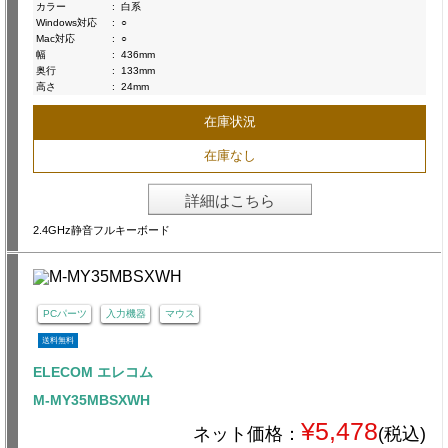
カラー
:
白系
Windows対応
:
○
Mac対応
:
○
幅
:
436mm
奥行
:
133mm
高さ
:
24mm
在庫状況
在庫なし
詳細はこちら
2.4GHz静音フルキーボード
PCパーツ
入力機器
マウス
送料無料
ELECOM エレコム
M-MY35MBSXWH
¥5,478
ネット価格：
(税込)