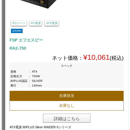
PCパーツ
PC電源
ATX電源
送料無料
FSP エフエスピー
RA2-750
¥10,061
ネット価格：
(税込)
スペック
規格
:
ATX
定格出力
:
750W
80PLUS認証
:
SILVER
奥行
:
140mm
在庫状況
在庫なし
詳細はこちら
ATX電源 80PLUS Silver RAIDER IIシリーズ