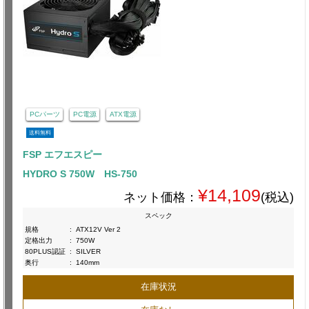
PCパーツ
PC電源
ATX電源
送料無料
FSP エフエスピー
HYDRO S 750W HS-750
¥14,109
ネット価格：
(税込)
スペック
規格
:
ATX12V Ver 2
定格出力
:
750W
80PLUS認証
:
SILVER
奥行
:
140mm
在庫状況