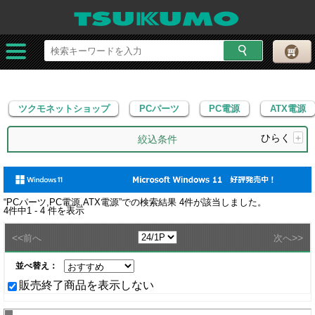
ツクモネットショップ
PCパーツ
PC電源
ATX電源
ツクモネットショップ
PCパーツ
PC電源
ATX電源
ひらく
+
絞込条件
“
PCパーツ,PC電源,ATX電源
”での検索結果
4
件が該当しました。
4
件中
1 - 4
件を表示
<<
>>
前へ
次へ
並べ替え：
販売終了商品を表示しない