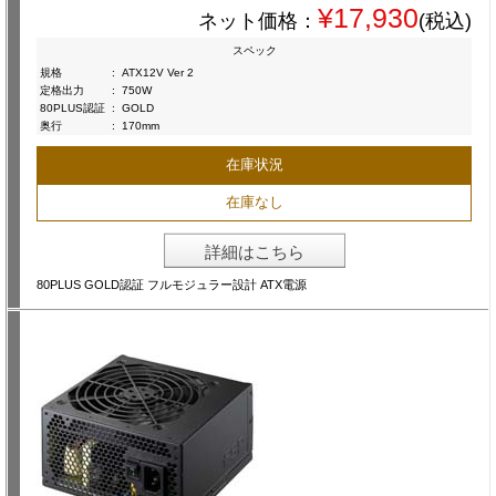
¥17,930
ネット価格：
(税込)
スペック
規格
:
ATX12V Ver 2
定格出力
:
750W
80PLUS認証
:
GOLD
奥行
:
170mm
在庫状況
在庫なし
詳細はこちら
80PLUS GOLD認証 フルモジュラー設計 ATX電源