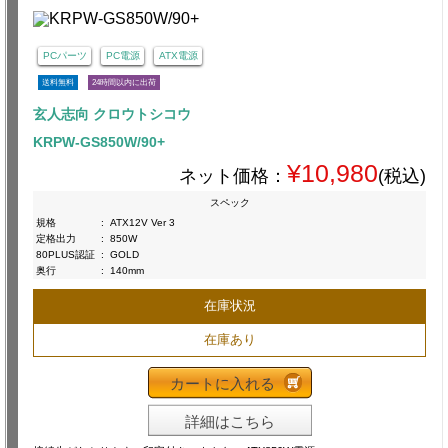
PCパーツ
PC電源
ATX電源
送料無料
24時間以内に出荷
玄人志向 クロウトシコウ
KRPW-GS850W/90+
¥10,980
ネット価格：
(税込)
スペック
規格
:
ATX12V Ver 3
定格出力
:
850W
80PLUS認証
:
GOLD
奥行
:
140mm
在庫状況
在庫あり
カートに入れる
詳細はこちら