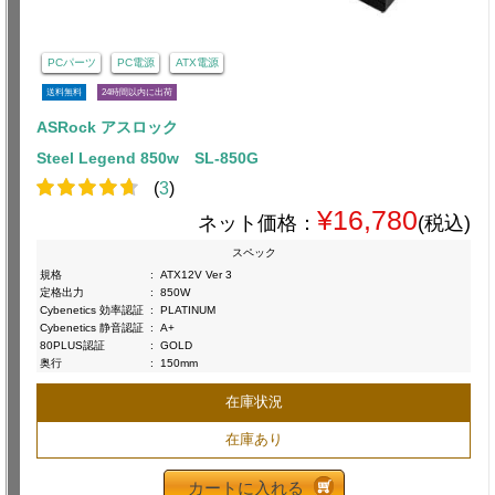
PCパーツ
PC電源
ATX電源
送料無料
24時間以内に出荷
ASRock アスロック
Steel Legend 850w SL-850G
(
3
)
¥16,780
ネット価格：
(税込)
スペック
規格
:
ATX12V Ver 3
定格出力
:
850W
Cybenetics 効率認証
:
PLATINUM
Cybenetics 静音認証
:
A+
80PLUS認証
:
GOLD
奥行
:
150mm
在庫状況
在庫あり
カートに入れる