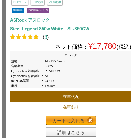
PCパーツ
PC電源
ATX電源
送料無料
24時間以内に出荷
ASRock アスロック
Steel Legend 850w White SL-850GW
(
3
)
¥17,780
ネット価格：
(税込)
スペック
規格
:
ATX12V Ver 3
定格出力
:
850W
Cybenetics 効率認証
:
PLATINUM
Cybenetics 静音認証
:
A+
80PLUS認証
:
GOLD
奥行
:
150mm
在庫状況
在庫あり
カートに入れる
詳細はこちら