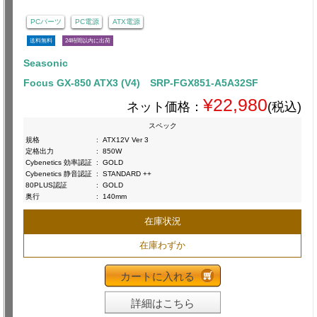
PCパーツ
PC電源
ATX電源
送料無料
24時間以内に出荷
Seasonic
Focus GX-850 ATX3 (V4) SRP-FGX851-A5A32SF
¥22,980
ネット価格：
(税込)
スペック
規格
:
ATX12V Ver 3
定格出力
:
850W
Cybenetics 効率認証
:
GOLD
Cybenetics 静音認証
:
STANDARD ++
80PLUS認証
:
GOLD
奥行
:
140mm
在庫状況
在庫わずか
カートに入れる
詳細はこちら