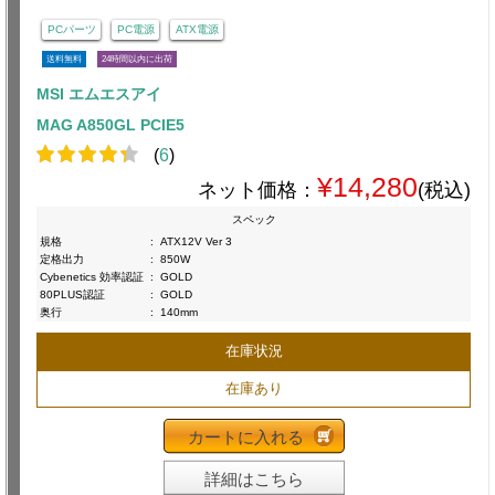
PCパーツ
PC電源
ATX電源
送料無料
24時間以内に出荷
MSI エムエスアイ
MAG A850GL PCIE5
(
6
)
¥14,280
ネット価格：
(税込)
スペック
規格
:
ATX12V Ver 3
定格出力
:
850W
Cybenetics 効率認証
:
GOLD
80PLUS認証
:
GOLD
奥行
:
140mm
在庫状況
在庫あり
カートに入れる
詳細はこちら