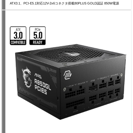
ATX3.1、PCI-E5.1対応12V-2x6コネクタ搭載80PLUS GOLD認証 850W電源