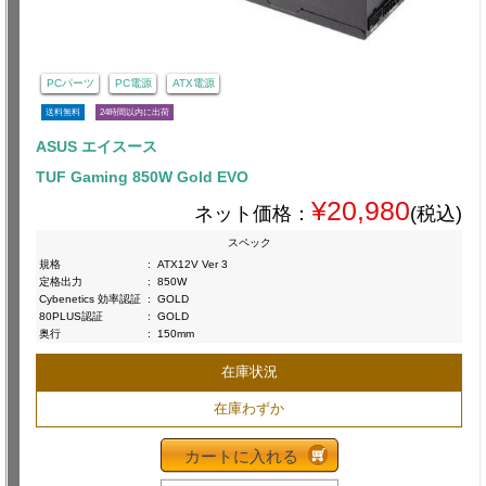
PCパーツ
PC電源
ATX電源
送料無料
24時間以内に出荷
ASUS エイスース
TUF Gaming 850W Gold EVO
¥20,980
ネット価格：
(税込)
スペック
規格
:
ATX12V Ver 3
定格出力
:
850W
Cybenetics 効率認証
:
GOLD
80PLUS認証
:
GOLD
奥行
:
150mm
在庫状況
在庫わずか
カートに入れる