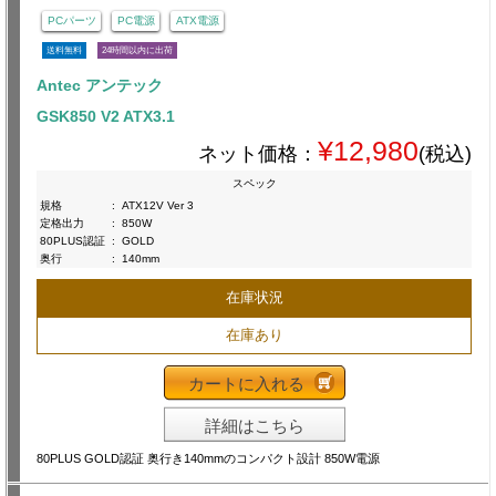
PCパーツ
PC電源
ATX電源
送料無料
24時間以内に出荷
Antec アンテック
GSK850 V2 ATX3.1
¥12,980
ネット価格：
(税込)
スペック
規格
:
ATX12V Ver 3
定格出力
:
850W
80PLUS認証
:
GOLD
奥行
:
140mm
在庫状況
在庫あり
カートに入れる
詳細はこちら
80PLUS GOLD認証 奥行き140mmのコンパクト設計 850W電源