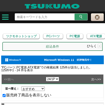
ツクモネットショップ
PCパーツ
PC電源
ATX電源
ツクモネットショップ
PCパーツ
PC電源
ATX電源
ひらく
+
絞込条件
“
PCパーツ,PC電源,ATX電源
”での検索結果
125
件が該当しました。
125
件中
1 - 24
件を表示
<<
>>
前へ
次へ
並べ替え：
販売終了商品を表示しない