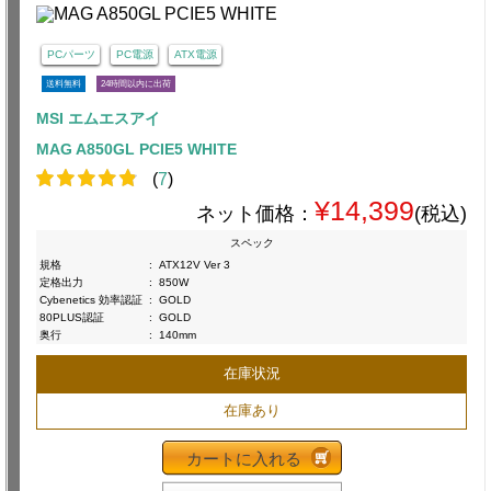
PCパーツ
PC電源
ATX電源
送料無料
24時間以内に出荷
MSI エムエスアイ
MAG A850GL PCIE5 WHITE
(
7
)
¥14,399
ネット価格：
(税込)
スペック
規格
:
ATX12V Ver 3
定格出力
:
850W
Cybenetics 効率認証
:
GOLD
80PLUS認証
:
GOLD
奥行
:
140mm
在庫状況
在庫あり
カートに入れる