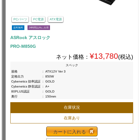
PCパーツ
PC電源
ATX電源
送料無料
24時間以内に出荷
ASRock アスロック
PRO-M850G
¥13,780
ネット価格：
(税込)
スペック
規格
:
ATX12V Ver 3
定格出力
:
850W
Cybenetics 効率認証
:
GOLD
Cybenetics 静音認証
:
A+
80PLUS認証
:
GOLD
奥行
:
150mm
在庫状況
在庫あり
カートに入れる