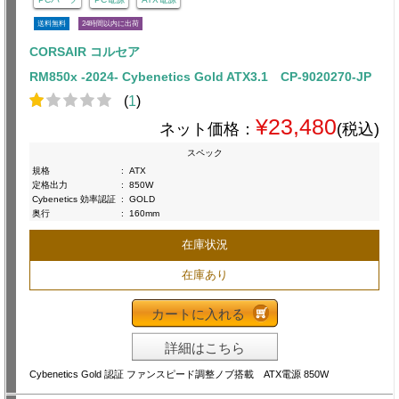
送料無料
24時間以内に出荷
CORSAIR コルセア
RM850x -2024- Cybenetics Gold ATX3.1 CP-9020270-JP
(
1
)
¥23,480
ネット価格：
(税込)
スペック
規格
:
ATX
定格出力
:
850W
Cybenetics 効率認証
:
GOLD
奥行
:
160mm
在庫状況
在庫あり
カートに入れる
詳細はこちら
Cybenetics Gold 認証 ファンスピード調整ノブ搭載 ATX電源 850W