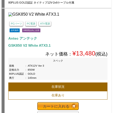
80PLUS GOLD認証 ネイティブ12V-2x6ケーブル付属
PCパーツ
PC電源
ATX電源
送料無料
24時間以内に出荷
Antec アンテック
GSK850 V2 White ATX3.1
¥13,480
ネット価格：
(税込)
スペック
規格
:
ATX12V Ver 3
定格出力
:
850W
80PLUS認証
:
GOLD
奥行
:
140mm
在庫状況
在庫あり
カートに入れる