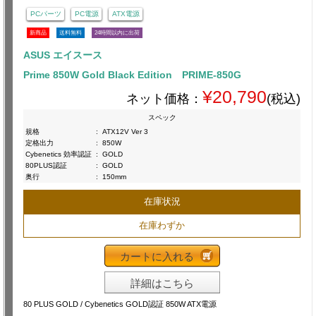
PCパーツ
PC電源
ATX電源
新商品
送料無料
24時間以内に出荷
ASUS エイスース
Prime 850W Gold Black Edition PRIME-850G
¥20,790
ネット価格：
(税込)
スペック
規格
:
ATX12V Ver 3
定格出力
:
850W
Cybenetics 効率認証
:
GOLD
80PLUS認証
:
GOLD
奥行
:
150mm
在庫状況
在庫わずか
カートに入れる
詳細はこちら
80 PLUS GOLD / Cybenetics GOLD認証 850W ATX電源