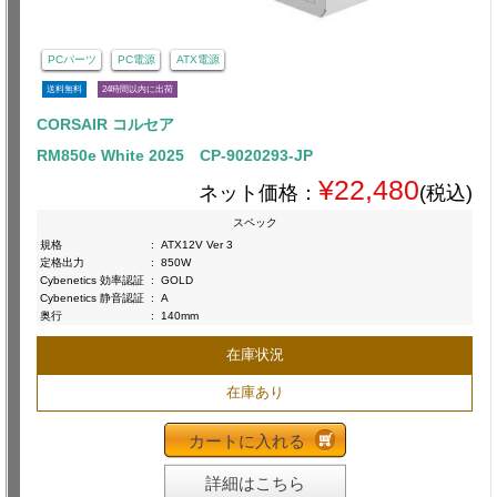
PCパーツ
PC電源
ATX電源
送料無料
24時間以内に出荷
CORSAIR コルセア
RM850e White 2025 CP-9020293-JP
¥22,480
ネット価格：
(税込)
スペック
規格
:
ATX12V Ver 3
定格出力
:
850W
Cybenetics 効率認証
:
GOLD
Cybenetics 静音認証
:
A
奥行
:
140mm
在庫状況
在庫あり
カートに入れる
詳細はこちら