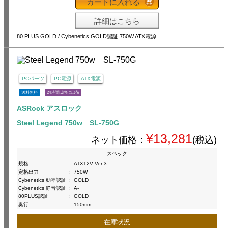
カートに入れる
詳細はこちら
80 PLUS GOLD / Cybenetics GOLD認証 750W ATX電源
PCパーツ
PC電源
ATX電源
送料無料
24時間以内に出荷
ASRock アスロック
Steel Legend 750w SL-750G
¥13,281
ネット価格：
(税込)
スペック
規格
:
ATX12V Ver 3
定格出力
:
750W
Cybenetics 効率認証
:
GOLD
Cybenetics 静音認証
:
A-
80PLUS認証
:
GOLD
奥行
:
150mm
在庫状況