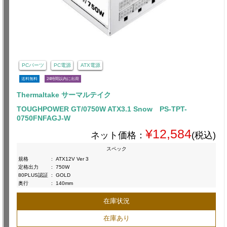
PCパーツ
PC電源
ATX電源
送料無料
24時間以内に出荷
Thermaltake サーマルテイク
TOUGHPOWER GT/0750W ATX3.1 Snow PS-TPT-
0750FNFAGJ-W
¥12,584
ネット価格：
(税込)
スペック
規格
:
ATX12V Ver 3
定格出力
:
750W
80PLUS認証
:
GOLD
奥行
:
140mm
在庫状況
在庫あり