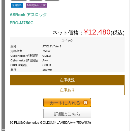
送料無料
24時間以内に出荷
ASRock アスロック
PRO-M750G
¥12,480
ネット価格：
(税込)
スペック
規格
:
ATX12V Ver 3
定格出力
:
750W
Cybenetics 効率認証
:
GOLD
Cybenetics 静音認証
:
A++
80PLUS認証
:
GOLD
奥行
:
150mm
在庫状況
在庫あり
カートに入れる
詳細はこちら
80 PLUS/Cybenetics GOLD認証 LAMBDA A++ 750W電源