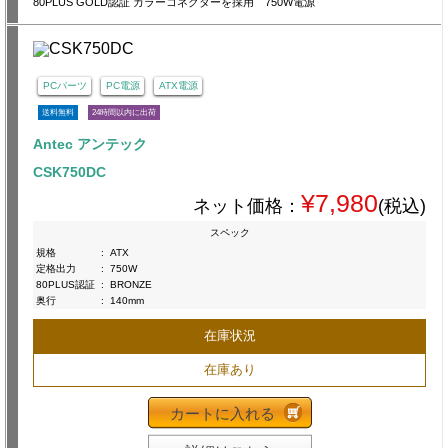
80PLUS GOLD認証 カラーコネクターを採用 750W電源
PCパーツ
PC電源
ATX電源
送料無料
24時間以内に出荷
Antec アンテック
CSK750DC
¥7,980
ネット価格：
(税込)
スペック
規格
:
ATX
定格出力
:
750W
80PLUS認証
:
BRONZE
奥行
:
140mm
在庫状況
在庫あり
カートに入れる