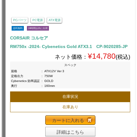
PCパーツ
PC電源
ATX電源
送料無料
24時間以内に出荷
CORSAIR コルセア
RM750x -2024- Cybenetics Gold ATX3.1 CP-9020285-JP
¥14,780
ネット価格：
(税込)
スペック
規格
:
ATX12V Ver 3
定格出力
:
750W
Cybenetics 効率認証
:
GOLD
奥行
:
160mm
在庫状況
在庫あり
カートに入れる
詳細はこちら