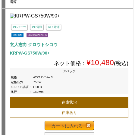
電源
PCパーツ
PC電源
ATX電源
送料無料
24時間以内に出荷
玄人志向 クロウトシコウ
KRPW-GS750W/90+
¥10,480
ネット価格：
(税込)
スペック
規格
:
ATX12V Ver 3
定格出力
:
750W
80PLUS認証
:
GOLD
奥行
:
140mm
在庫状況
在庫あり
カートに入れる