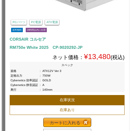
PCパーツ
PC電源
ATX電源
送料無料
24時間以内に出荷
CORSAIR コルセア
RM750e White 2025 CP-9020292-JP
¥13,480
ネット価格：
(税込)
スペック
規格
:
ATX12V Ver 3
定格出力
:
750W
Cybenetics 効率認証
:
GOLD
Cybenetics 静音認証
:
A
奥行
:
140mm
在庫状況
在庫あり
カートに入れる