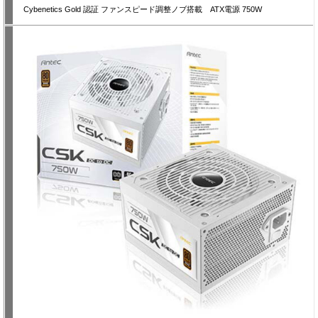
Cybenetics Gold 認証 ファンスピード調整ノブ搭載 ATX電源 750W