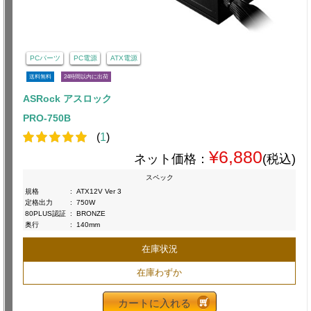
PCパーツ
PC電源
ATX電源
送料無料
24時間以内に出荷
ASRock アスロック
PRO-750B
(
1
)
¥6,880
ネット価格：
(税込)
スペック
規格
:
ATX12V Ver 3
定格出力
:
750W
80PLUS認証
:
BRONZE
奥行
:
140mm
在庫状況
在庫わずか
カートに入れる