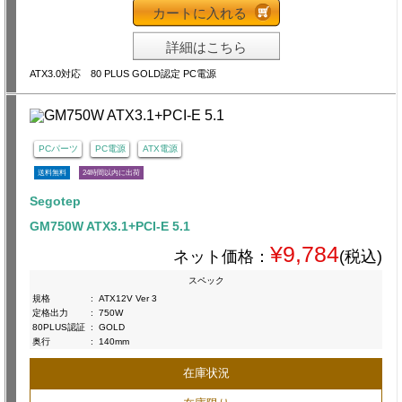
カートに入れる
詳細はこちら
ATX3.0対応 80 PLUS GOLD認定 PC電源
PCパーツ
PC電源
ATX電源
送料無料
24時間以内に出荷
Segotep
GM750W ATX3.1+PCI-E 5.1
¥9,784
ネット価格：
(税込)
スペック
規格
:
ATX12V Ver 3
定格出力
:
750W
80PLUS認証
:
GOLD
奥行
:
140mm
在庫状況