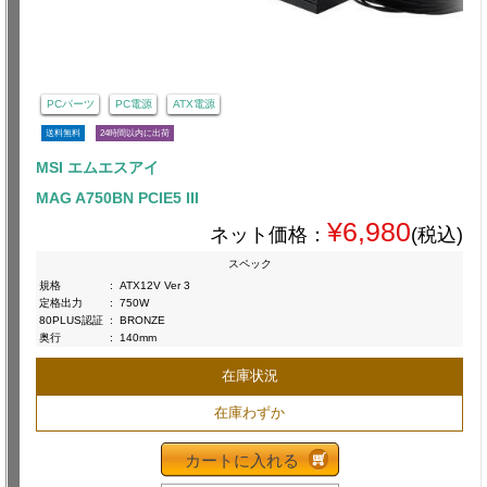
PCパーツ
PC電源
ATX電源
送料無料
24時間以内に出荷
MSI エムエスアイ
MAG A750BN PCIE5 III
¥6,980
ネット価格：
(税込)
スペック
規格
:
ATX12V Ver 3
定格出力
:
750W
80PLUS認証
:
BRONZE
奥行
:
140mm
在庫状況
在庫わずか
カートに入れる