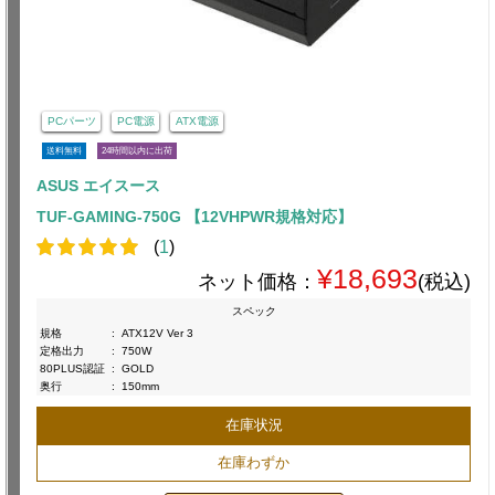
PCパーツ
PC電源
ATX電源
送料無料
24時間以内に出荷
ASUS エイスース
TUF-GAMING-750G 【12VHPWR規格対応】
(
1
)
¥18,693
ネット価格：
(税込)
スペック
規格
:
ATX12V Ver 3
定格出力
:
750W
80PLUS認証
:
GOLD
奥行
:
150mm
在庫状況
在庫わずか