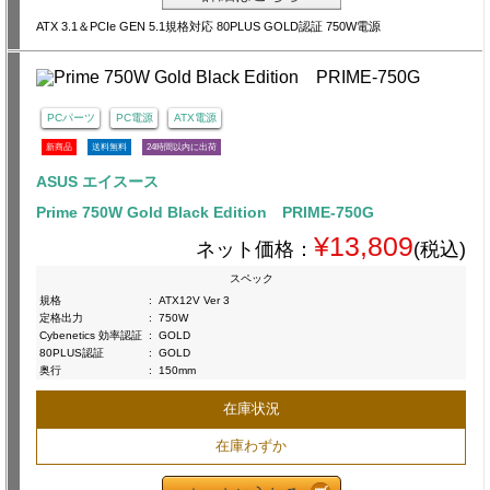
ATX 3.1＆PCIe GEN 5.1規格対応 80PLUS GOLD認証 750W電源
PCパーツ
PC電源
ATX電源
新商品
送料無料
24時間以内に出荷
ASUS エイスース
Prime 750W Gold Black Edition PRIME-750G
¥13,809
ネット価格：
(税込)
スペック
規格
:
ATX12V Ver 3
定格出力
:
750W
Cybenetics 効率認証
:
GOLD
80PLUS認証
:
GOLD
奥行
:
150mm
在庫状況
在庫わずか