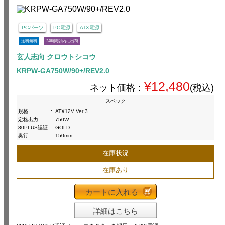
PCパーツ
PC電源
ATX電源
送料無料
24時間以内に出荷
玄人志向 クロウトシコウ
KRPW-GA750W/90+/REV2.0
¥12,480
ネット価格：
(税込)
スペック
規格
:
ATX12V Ver 3
定格出力
:
750W
80PLUS認証
:
GOLD
奥行
:
150mm
在庫状況
在庫あり
カートに入れる
詳細はこちら