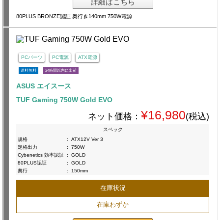
詳細はこちら
80PLUS BRONZE認証 奥行き140mm 750W電源
PCパーツ
PC電源
ATX電源
送料無料
24時間以内に出荷
ASUS エイスース
TUF Gaming 750W Gold EVO
¥16,980
ネット価格：
(税込)
スペック
規格
:
ATX12V Ver 3
定格出力
:
750W
Cybenetics 効率認証
:
GOLD
80PLUS認証
:
GOLD
奥行
:
150mm
在庫状況
在庫わずか