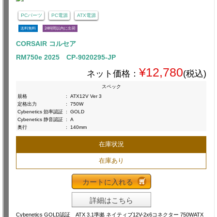
PCパーツ
PC電源
ATX電源
送料無料
24時間以内に出荷
CORSAIR コルセア
RM750e 2025 CP-9020295-JP
¥12,780
ネット価格：
(税込)
スペック
規格
:
ATX12V Ver 3
定格出力
:
750W
Cybenetics 効率認証
:
GOLD
Cybenetics 静音認証
:
A
奥行
:
140mm
在庫状況
在庫あり
カートに入れる
詳細はこちら
Cybenetics GOLD認証 ATX 3.1準拠 ネイティブ12V-2x6コネクター 750WATX