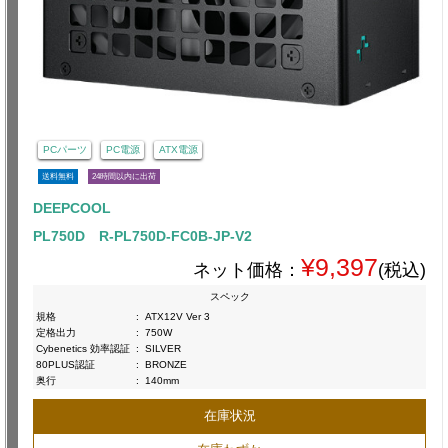
PCパーツ
PC電源
ATX電源
送料無料
24時間以内に出荷
DEEPCOOL
PL750D R-PL750D-FC0B-JP-V2
¥9,397
ネット価格：
(税込)
スペック
規格
:
ATX12V Ver 3
定格出力
:
750W
Cybenetics 効率認証
:
SILVER
80PLUS認証
:
BRONZE
奥行
:
140mm
在庫状況