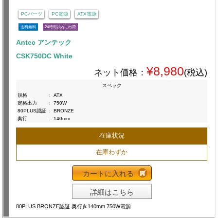
PCパーツ
PC電源
ATX電源
送料無料
24時間以内に出荷
Antec アンテック
CSK750DC White
¥8,980
ネット価格：
(税込)
スペック
規格
:
ATX
定格出力
:
750W
80PLUS認証
:
BRONZE
奥行
:
140mm
在庫状況
在庫わずか
カートに入れる
詳細はこちら
80PLUS BRONZE認証 奥行き140mm 750W電源