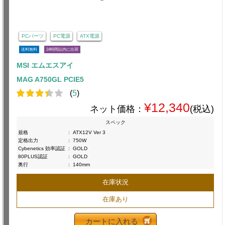
PCパーツ
PC電源
ATX電源
送料無料
24時間以内に出荷
MSI エムエスアイ
MAG A750GL PCIE5
(
5
)
¥12,340
ネット価格：
(税込)
スペック
規格
:
ATX12V Ver 3
定格出力
:
750W
Cybenetics 効率認証
:
GOLD
80PLUS認証
:
GOLD
奥行
:
140mm
在庫状況
在庫あり
カートに入れる