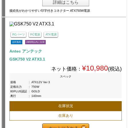
詳細はこちら
接続先がわかりやすい印字付きコネクター ATX750W電源
PCパーツ
PC電源
ATX電源
送料無料
24時間以内に出荷
Antec アンテック
GSK750 V2 ATX3.1
¥10,980
ネット価格：
(税込)
スペック
規格
:
ATX12V Ver 3
定格出力
:
750W
80PLUS認証
:
GOLD
奥行
:
140mm
在庫状況
在庫あり