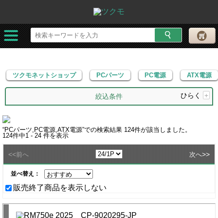
ツクモネットショップ
PCパーツ
PC電源
ATX電源
ツクモネットショップ
PCパーツ
PC電源
ATX電源
ひらく
+
絞込条件
“
PCパーツ,PC電源,ATX電源
”での検索結果
124
件が該当しました。
124
件中
1 - 24
件を表示
<<
>>
前へ
次へ
並べ替え：
販売終了商品を表示しない