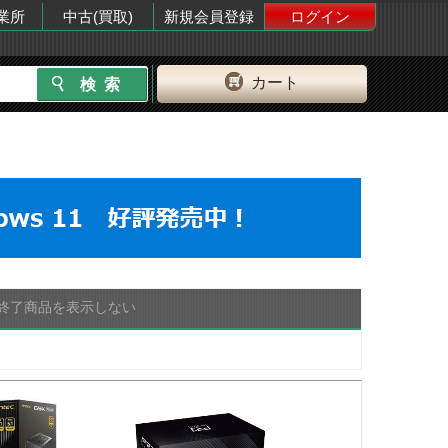
業所
中古(買取)
新規会員登録
ログイン
カート
終了商品を表示しない