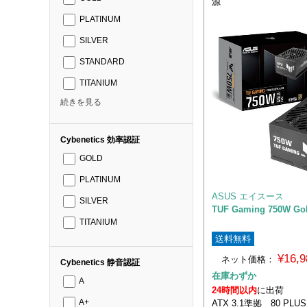
源
PLATINUM
SILVER
STANDARD
TITANIUM
続きを見る
Cybenetics 効率認証
GOLD
PLATINUM
ASUS エイスース
SILVER
TUF Gaming 750W Go
TITANIUM
送料無料
¥16,
ネット価格：
Cybenetics 静音認証
在庫わずか
A
24時間以内
に出荷
ATX 3.1準拠 80 PL
A+