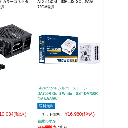
D認証 カラーコネクタ
ATX3.1準拠 80PLUS GOLD認証
電源
750W電源
SilverStone シルバーストーン
DA750R Gold White SST-DA750R-
GMA-WWW
送料無料
10,034(税込)
¥16,980(税込)
ネット価格：
在庫わずか
24時間以内
に出荷