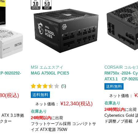
MSI エムエスアイ
CORSAIR コルセ
P-9020292-
MAG A750GL PCIE5
RM750x -2024- Cy
ATX3.1 CP-9020
(
5
)
送料無料
980(税込)
送料無料
¥
ネット価格：
¥12,340(税込)
在庫あり
ネット価格：
24時間以内
に出荷
在庫あり
 ATX 3.1準拠
Cybenetics Go
24時間以内
に出荷
ネクター
ド調整ノブ搭載 AT
フラットケーブル採用 コンパクトサ
イズ ATX電源 750W