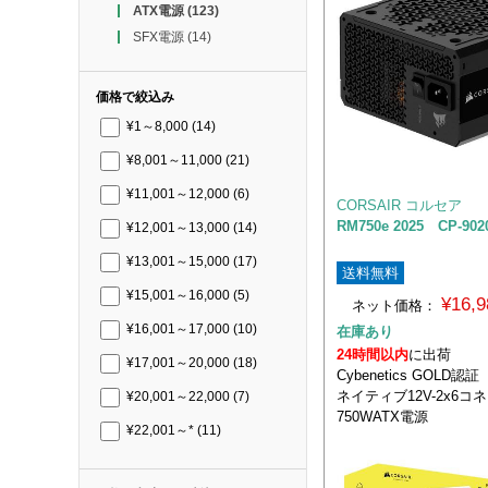
ATX電源
(123)
SFX電源
(14)
価格で絞込み
¥1～8,000
(14)
¥8,001～11,000
(21)
¥11,001～12,000
(6)
CORSAIR コルセア
RM750e 2025 CP-902
¥12,001～13,000
(14)
¥13,001～15,000
(17)
送料無料
¥15,001～16,000
(5)
¥16,
ネット価格：
¥16,001～17,000
(10)
在庫あり
24時間以内
に出荷
¥17,001～20,000
(18)
Cybenetics GOLD認証
ネイティブ12V-2x6コ
¥20,001～22,000
(7)
750WATX電源
¥22,001～*
(11)