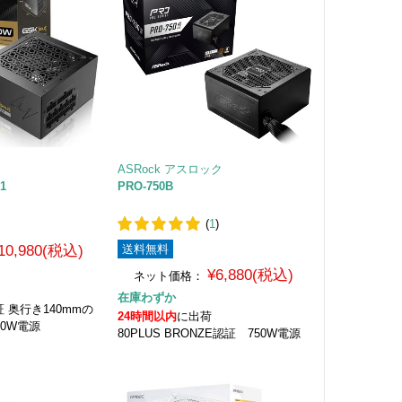
ASRock アスロック
.1
PRO-750B
(
1
)
10,980(税込)
送料無料
¥6,880(税込)
ネット価格：
在庫わずか
認証 奥行き140mmの
24時間以内
に出荷
50W電源
80PLUS BRONZE認証 750W電源