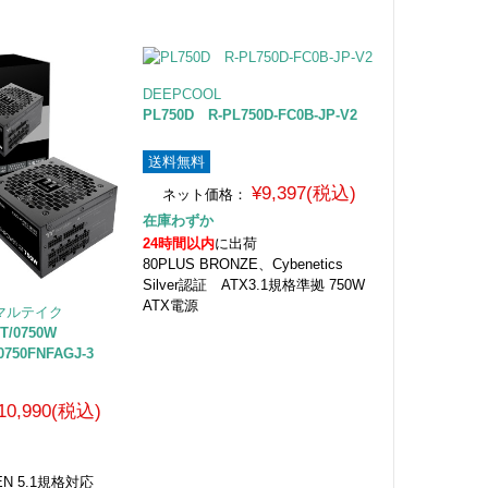
DEEPCOOL
PL750D R-PL750D-FC0B-JP-V2
送料無料
¥9,397(税込)
ネット価格：
在庫わずか
24時間以内
に出荷
80PLUS BRONZE、Cybenetics
Silver認証 ATX3.1規格準拠 750W
ATX電源
サーマルテイク
T/0750W
0750FNFAGJ-3
10,990(税込)
GEN 5.1規格対応