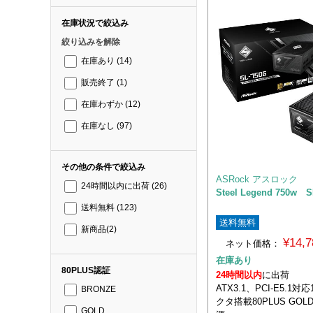
在庫状況で絞込み
絞り込みを解除
在庫あり
(14)
販売終了
(1)
在庫わずか
(12)
在庫なし
(97)
その他の条件で絞込み
ASRock アスロック
24時間以内に出荷
(26)
Steel Legend 750w S
送料無料
(123)
送料無料
新商品
(2)
¥14,
ネット価格：
在庫あり
80PLUS認証
24時間以内
に出荷
ATX3.1、PCI-E5.1対応
BRONZE
クタ搭載80PLUS GOL
GOLD