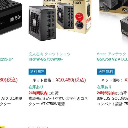
玄人志向 クロウトシコウ
Antec アンテック
0295-JP
KRPW-GS750W/90+
GSK750 V2 ATX3
送料無料
送料無料
980(税込)
¥10,480(税込)
¥
ネット価格：
ネット価格：
在庫あり
在庫あり
24時間以内
に出荷
24時間以内
に出荷
 ATX 3.1準拠
接続先がわかりやすい印字付きコネ
80PLUS GOLD
ネクター
クター ATX750W電源
コンパクト設計 7