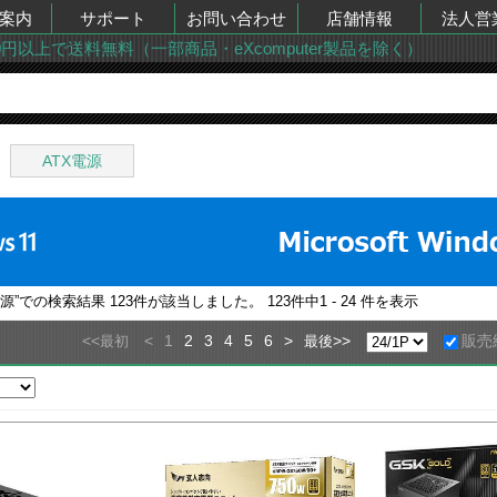
案内
サポート
お問い合わせ
店舗情報
法人営
00円以上で送料無料（一部商品・eXcomputer製品を除く）
ATX電源
電源
”での検索結果
123
件が該当しました。
123
件中
1 - 24
件を表示
<<
<
1
2
3
4
5
6
>
>>
販売
最初
最後