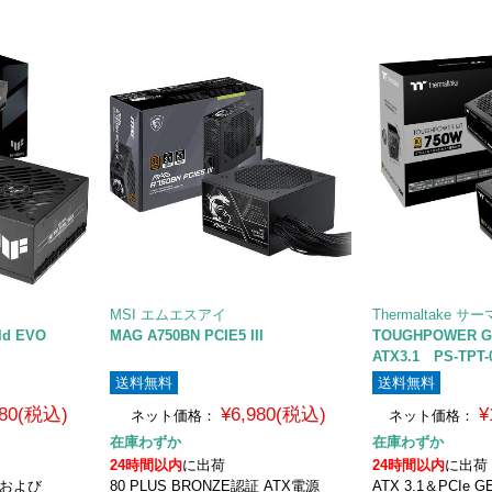
MSI エムエスアイ
Thermaltake 
ld EVO
MAG A750BN PCIE5 III
TOUGHPOWER G
ATX3.1 PS-TPT-
送料無料
送料無料
980(税込)
¥6,980(税込)
¥
ネット価格：
ネット価格：
在庫わずか
在庫わずか
24時間以内
に出荷
24時間以内
に出荷
USおよび
80 PLUS BRONZE認証 ATX電源
ATX 3.1＆PCIe 