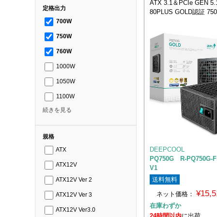
ATX 3.1＆PCIe GEN 
定格出力
80PLUS GOLD認証 7
700W
750W
760W
1000W
1050W
1100W
続きを見る
規格
DEEPCOOL
ATX
PQ750G R-PQ750G-F
ATX12V
V1
送料無料
ATX12V Ver 2
¥15,
ネット価格：
ATX12V Ver 3
在庫わずか
ATX12V Ver3.0
24時間以内
に出荷