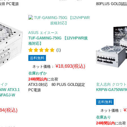
証取得 PC電源
80PLUS GOLD認
ASUS エイスース
TUF-GAMING-750G 【12VHPWR規
格対応】
(
1
)
送料無料
¥18,693(税込)
ネット価格：
在庫わずか
24時間以内
に出荷
ルテイク
玄人志向 クロウ
ATX3.0対応 80 PLUS GOLD認定
0W ATX3.1
KRPW-GA750W/90
PC電源
NFAGJ-W
送料無料
584(税込)
¥
ネット価格：
在庫あり
24時間以内
に出荷