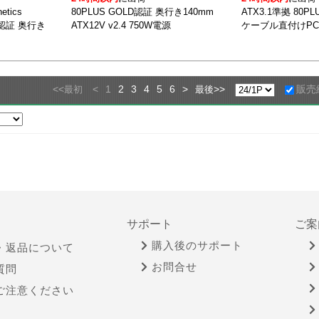
etics
80PLUS GOLD認証 奥行き140mm
ATX3.1準拠 80P
LD認証 奥行き
ATX12V v2.4 750W電源
ケーブル直付けP
<<
<
1
2
3
4
5
6
>
>>
販売
最初
最後
サポート
ご案
購入後のサポート
・返品について
お問合せ
質問
ご注意ください