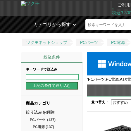
ご利用
税込3,3
カテゴリから探す
ツクモネットショップ
PCパーツ
PC電源
絞込条件
キーワードで絞込み
“
PCパーツ,PC電源,ATX
並べ替え：
商品カテゴリ
絞り込みを解除
PCパーツ
(137)
PC電源
(137)