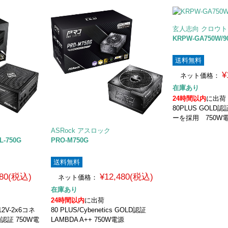
玄人志向 クロウ
KRPW-GA750W/90
送料無料
¥
ネット価格：
在庫あり
24時間以内
に出荷
80PLUS GOL
ーを採用 750W
ASRock アスロック
L-750G
PRO-M750G
送料無料
780(税込)
¥12,480(税込)
ネット価格：
在庫あり
24時間以内
に出荷
12V-2x6コネ
80 PLUS/Cybenetics GOLD認証
D認証 750W電
LAMBDA A++ 750W電源