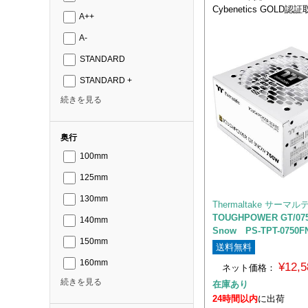
Cybenetics GOLD認
A++
A-
STANDARD
STANDARD +
続きを見る
奥行
100mm
125mm
130mm
Thermaltake サーマ
TOUGHPOWER GT/075
140mm
Snow PS-TPT-0750F
150mm
送料無料
160mm
¥12,
ネット価格：
続きを見る
在庫あり
24時間以内
に出荷