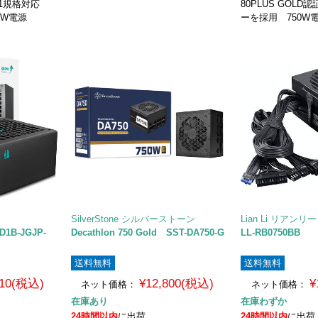
5.1規格対応
80PLUS GOL
50W電源
ーを採用 750W
SilverStone シルバーストーン
Lian Li リアンリー
D1B-JGJP-
Decathlon 750 Gold SST-DA750-G
LL-RB0750BB
送料無料
送料無料
510(税込)
¥12,800(税込)
¥
ネット価格：
ネット価格：
在庫あり
在庫わずか
24時間以内
に出荷
24時間以内
に出荷