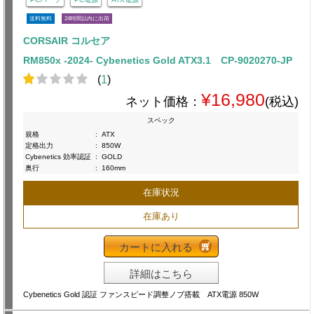
送料無料
24時間以内に出荷
CORSAIR コルセア
RM850x -2024- Cybenetics Gold ATX3.1 CP-9020270-JP
(
1
)
¥16,980
ネット価格：
(税込)
スペック
規格
:
ATX
定格出力
:
850W
Cybenetics 効率認証
:
GOLD
奥行
:
160mm
在庫状況
在庫あり
カートに入れる
詳細はこちら
Cybenetics Gold 認証 ファンスピード調整ノブ搭載 ATX電源 850W