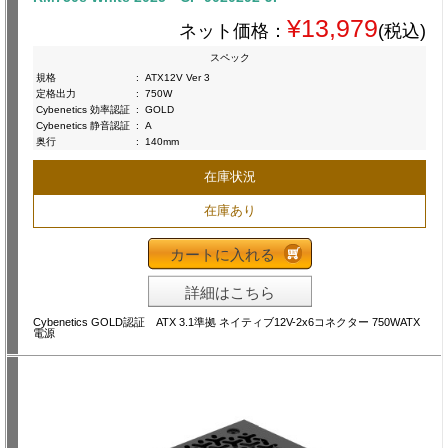
¥13,979
ネット価格：
(税込)
スペック
規格
:
ATX12V Ver 3
定格出力
:
750W
Cybenetics 効率認証
:
GOLD
Cybenetics 静音認証
:
A
奥行
:
140mm
在庫状況
在庫あり
カートに入れる
詳細はこちら
Cybenetics GOLD認証 ATX 3.1準拠 ネイティブ12V-2x6コネクター 750WATX
電源