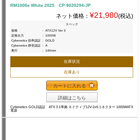
RM1000e White 2025 CP-9020294-JP
¥21,980
ネット価格：
(税込)
スペック
規格
:
ATX12V Ver 3
定格出力
:
1000W
Cybenetics 効率認証
:
GOLD
Cybenetics 静音認証
:
A
奥行
:
140mm
在庫状況
在庫あり
カートに入れる
詳細はこちら
Cybenetics GOLD認証 ATX 3.1準拠 ネイティブ12V-2x6コネクター 1000WATX
電源