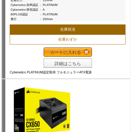
定格出力
:
1200W
Cybenetics 効率認証
:
PLATINUM
Cybenetics 静音認証
:
A
80PLUS認証
:
PLATINUM
奥行
:
200mm
在庫状況
在庫わずか
カートに入れる
詳細はこちら
Cybenetics PLATINUM認定取得 フルモジュラーATX電源