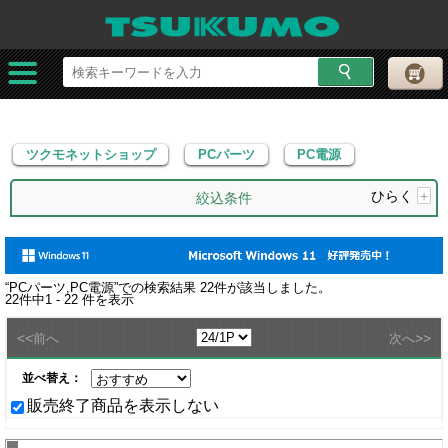
ツクモネットショップ
PCパーツ
PC電源
ツクモネットショップ
PCパーツ
PC電源
ひらく
+
絞込条件
“
PCパーツ,PC電源
”での検索結果
22
件が該当しました。
22
件中
1 - 22
件を表示
<<
>>
前へ
次へ
並べ替え：
販売終了商品を表示しない