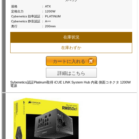
スペック
規格
:
ATX
定格出力
:
1200W
Cybenetics 効率認証
:
PLATINUM
Cybenetics 静音認証
:
A++
奥行
:
200mm
在庫状況
在庫わずか
カートに入れる
詳細はこちら
Sybenetics認証Platinum取得 iCUE LINK System Hub 内蔵 側面コネクタ 1200W
電源