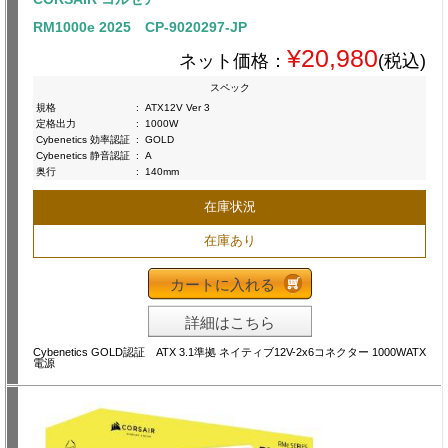
RM1000e 2025 CP-9020297-JP
¥20,980
ネット価格：
(税込)
スペック
規格
:
ATX12V Ver 3
定格出力
:
1000W
Cybenetics 効率認証
:
GOLD
Cybenetics 静音認証
:
A
奥行
:
140mm
在庫状況
在庫あり
カートに入れる
詳細はこちら
Cybenetics GOLD認証 ATX 3.1準拠 ネイティブ12V-2x6コネクター 1000WATX
電源