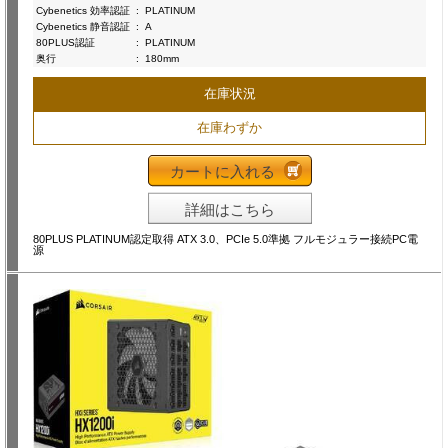
Cybenetics 効率認証
:
PLATINUM
Cybenetics 静音認証
:
A
80PLUS認証
:
PLATINUM
奥行
:
180mm
在庫状況
在庫わずか
カートに入れる
詳細はこちら
80PLUS PLATINUM認定取得 ATX 3.0、PCIe 5.0準拠 フルモジュラー接続PC電
源