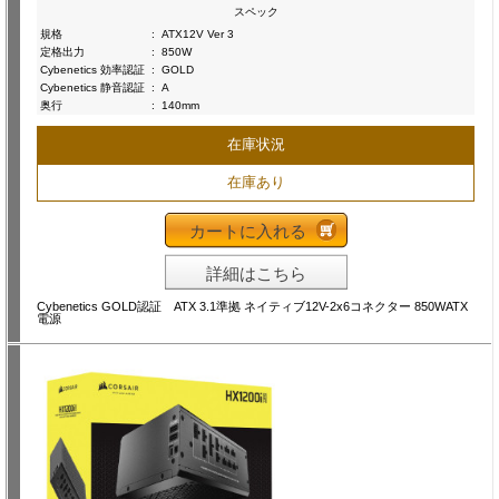
スペック
規格
:
ATX12V Ver 3
定格出力
:
850W
Cybenetics 効率認証
:
GOLD
Cybenetics 静音認証
:
A
奥行
:
140mm
在庫状況
在庫あり
カートに入れる
詳細はこちら
Cybenetics GOLD認証 ATX 3.1準拠 ネイティブ12V-2x6コネクター 850WATX
電源