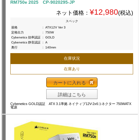
RM750e 2025 CP-9020295-JP
¥12,980
ネット価格：
(税込)
スペック
規格
:
ATX12V Ver 3
定格出力
:
750W
Cybenetics 効率認証
:
GOLD
Cybenetics 静音認証
:
A
奥行
:
140mm
在庫状況
在庫あり
カートに入れる
詳細はこちら
Cybenetics GOLD認証 ATX 3.1準拠 ネイティブ12V-2x6コネクター 750WATX
電源