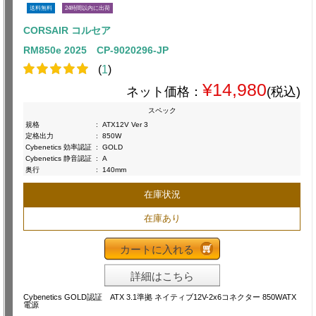
送料無料
24時間以内に出荷
CORSAIR コルセア
RM850e 2025 CP-9020296-JP
(
1
)
¥14,980
ネット価格：
(税込)
スペック
規格
:
ATX12V Ver 3
定格出力
:
850W
Cybenetics 効率認証
:
GOLD
Cybenetics 静音認証
:
A
奥行
:
140mm
在庫状況
在庫あり
カートに入れる
詳細はこちら
Cybenetics GOLD認証 ATX 3.1準拠 ネイティブ12V-2x6コネクター 850WATX
電源