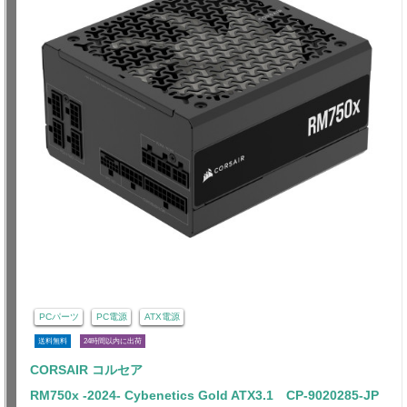
PCパーツ
PC電源
ATX電源
送料無料
24時間以内に出荷
CORSAIR コルセア
RM750x -2024- Cybenetics Gold ATX3.1 CP-9020285-JP