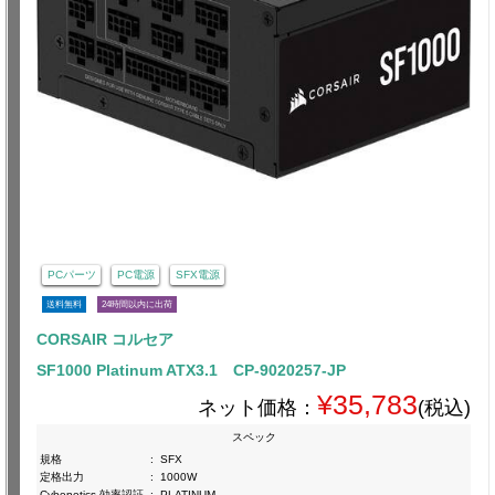
PCパーツ
PC電源
SFX電源
送料無料
24時間以内に出荷
CORSAIR コルセア
SF1000 Platinum ATX3.1 CP-9020257-JP
¥35,783
ネット価格：
(税込)
スペック
規格
:
SFX
定格出力
:
1000W
Cybenetics 効率認証
:
PLATINUM