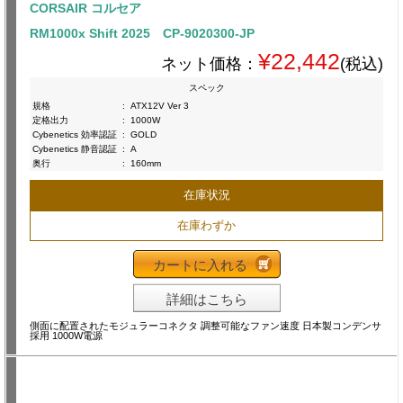
CORSAIR コルセア
RM1000x Shift 2025 CP-9020300-JP
¥22,442
ネット価格：
(税込)
スペック
規格
:
ATX12V Ver 3
定格出力
:
1000W
Cybenetics 効率認証
:
GOLD
Cybenetics 静音認証
:
A
奥行
:
160mm
在庫状況
在庫わずか
カートに入れる
詳細はこちら
側面に配置されたモジュラーコネクタ 調整可能なファン速度 日本製コンデンサ
採用 1000W電源