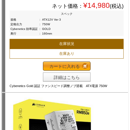
¥14,980
ネット価格：
(税込)
スペック
規格
:
ATX12V Ver 3
定格出力
:
750W
Cybenetics 効率認証
:
GOLD
奥行
:
160mm
在庫状況
在庫あり
カートに入れる
詳細はこちら
Cybenetics Gold 認証 ファンスピード調整ノブ搭載 ATX電源 750W