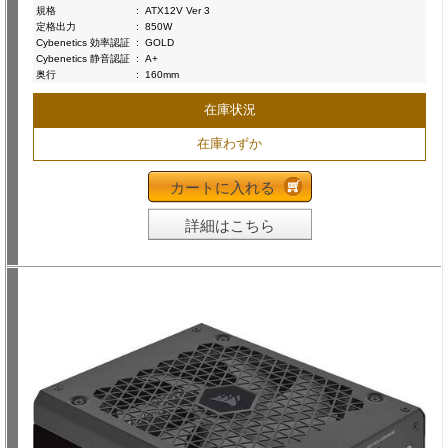
規格
:
ATX12V Ver 3
定格出力
:
850W
Cybenetics 効率認証
:
GOLD
Cybenetics 静音認証
:
A+
奥行
:
160mm
在庫状況
在庫わずか
カートに入れる
詳細はこちら