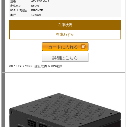
規格
:
ATX12V Ver 2
定格出力
:
650W
80PLUS認証
:
BRONZE
奥行
:
125mm
在庫状況
在庫わずか
カートに入れる
詳細はこちら
80PLUS BRONZE認証取得 650W電源