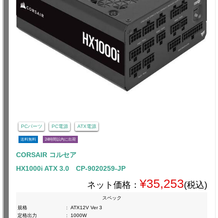
PCパーツ
PC電源
ATX電源
送料無料
24時間以内に出荷
CORSAIR コルセア
HX1000i ATX 3.0 CP-9020259-JP
¥35,253
ネット価格：
(税込)
スペック
規格
:
ATX12V Ver 3
定格出力
:
1000W