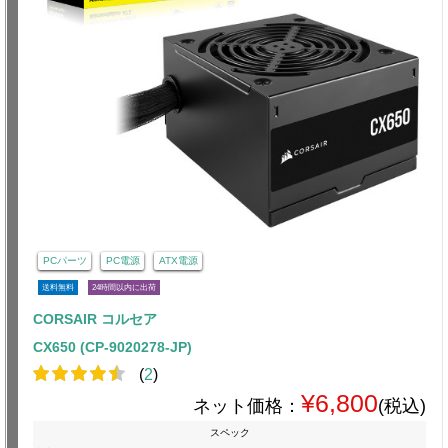
PCパーツ
PC電源
ATX電源
送料無料
24時間以内に出荷
CORSAIR コルセア
CX650 (CP-9020278-JP)
(
2
)
¥6,800
ネット価格：
(税込)
スペック